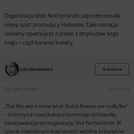
Organizacja Visit Netherlands zaprezentowała
nowy spot promujący Holandię. Cała narracja
reklamy oparta jest o jeden z atrybutów tego
kraju – czyli barwne kwiaty.
Julia Sienkiewicz
O autorze
1 MIN CZYTANIA
2021-05-04
„This film won’t show what Dutch flowers are really like”
– brzmi tytuł nowej kampanii promującej Holandię,
zainicjowanej przez organizację Visit Netherlands. W
spocie stworzonym w jej ramach widzimy przepiękne