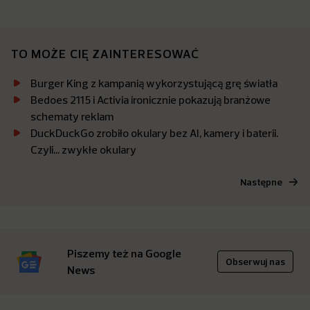
TO MOŻE CIĘ ZAINTERESOWAĆ
Burger King z kampanią wykorzystującą grę światła
Bedoes 2115 i Activia ironicznie pokazują branżowe
schematy reklam
DuckDuckGo zrobiło okulary bez AI, kamery i baterii.
Czyli… zwykłe okulary
Następne
Piszemy też na Google
Obserwuj nas
News