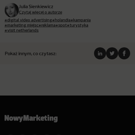
Julia Sienkiewicz
Czytaj więcej o autorze
#digital video advertising
#holandia
#kampania
#marketing miejsc
#reklama
#spot
#turystyka
#visit netherlands
Pokaż innym, co czytasz: