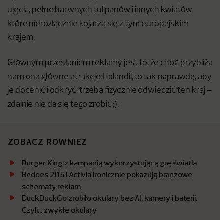
ujęcia, pełne barwnych tulipanów i innych kwiatów,
które nierozłącznie kojarzą się z tym europejskim
krajem.
Głównym przesłaniem reklamy jest to, że choć przybliża
nam ona główne atrakcje Holandii, to tak naprawdę, aby
je docenić i odkryć, trzeba fizycznie odwiedzić ten kraj –
zdalnie nie da się tego zrobić ;).
ZOBACZ RÓWNIEŻ
Burger King z kampanią wykorzystującą grę światła
Bedoes 2115 i Activia ironicznie pokazują branżowe
schematy reklam
DuckDuckGo zrobiło okulary bez AI, kamery i baterii.
Czyli… zwykłe okulary