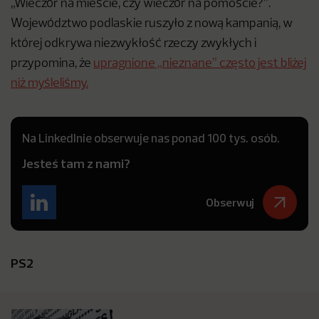
„Wieczór na mieście, czy wieczór na pomoście?”.
Województwo podlaskie ruszyło z nową kampanią, w
której odkrywa niezwykłość rzeczy zwykłych i
przypomina, że
upragnione „nieznane” często jest bliżej
niż myśleliśmy.
Na LinkedInie obserwuje nas ponad 100 tys. osób.
Jesteś tam z nami?
Obserwuj
PS2