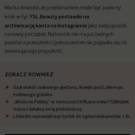
Marka dowodzi, że przełamaniem może być pozorny
YSL Beauty postawiło na
krok w tył.
archiwizację konta na Instagramie
jako swój sposób
na nowy początek. Na koncie nie ma już żadnych
postów z przeszłości i jednocześnie nie pojawiło się nic
zwiastującego przyszłość.
ZOBACZ RÓWNIEŻ
Szał wokół viralowego gadżetu. Kolejki pod Lidlem po
kultowego gniotka
„Moda na Polskę” w twórczości influencerów? OjWojtek
rusza z lokalną serią podróżniczą
LinkedIn wprowadza przycisk do zgłaszania postów z AI