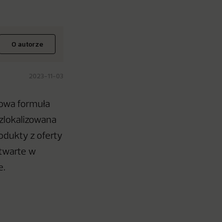
O autorze
2023-11-03
dowa formuła
zlokalizowana
odukty z oferty
otwarte w
e.