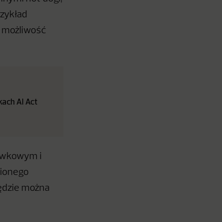
rzykład
y możliwość
ach AI Act
kawkowym i
bionego
będzie można