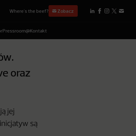
Where's the beef?
Zobacz
r
Pressroom
@Kontakt
ów.
ve oraz
ą jej
inicjatyw są