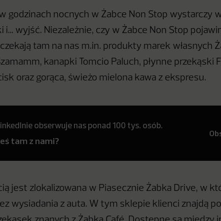
e w godzinach nocnych w Żabce Non Stop wystarczy 
i i… wyjść. Niezależnie, czy w Żabce Non Stop pojawim
 czekają tam na nas m.in. produkty marek własnych Ża
zamamm, kanapki Tomcio Paluch, płynne przekąski Foo
sk oraz gorąca, świeżo mielona kawa z ekspresu.
inkedInie obserwuje nas ponad 100 tys. osób.
Ob
teś tam z nami?
ią jest zlokalizowana w Piasecznie Żabka Drive, w kt
ez wysiadania z auta. W tym sklepie klienci znajdą p
ekąsek znanych z Żabka Café. Dostępne są między in