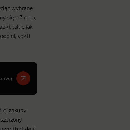
wziąć wybrane
y się o 7 rano,
bki, takie jak
dini, soki i
serwuj
órej zakupy
oszerzony
nymi hot dogi,