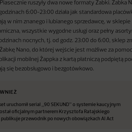
Piasecznie ruszyły dwa nowe formaty Żabki. Żabka N
 godzinach 6:00-23:00 działa jak standardowa placów
kają w nim znanego i lubianego sprzedawcę, w sklepie
omiczna, wszystkie wygodne usługi oraz pełny asort
dzinach nocnych, tj. od godz. 23:00 do 6:00, sklep z
abkę Nano, do której wejście jest możliwe za pomoc
aplikacji mobilnej Żappka z kartą płatniczą podpiętą p
ją się bezobsługowo i bezgotówkowo.
ÓWNIEŻ
t uruchomił serial „90 SEKUND” o systemie kaucyjnym
stał oficjalnym partnerem Krzysztofa Ratajskiego
a publikuje przewodnik po nowych obowiązkach AI Act