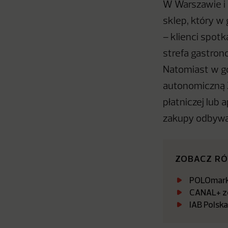
W Warszawie i 
sklep, który w
– klienci spot
strefa gastron
Natomiast w go
autonomiczną Ż
płatniczej lub 
zakupy odbywa
ZOBACZ R
POLOmarke
CANAL+ zo
IAB Polsk