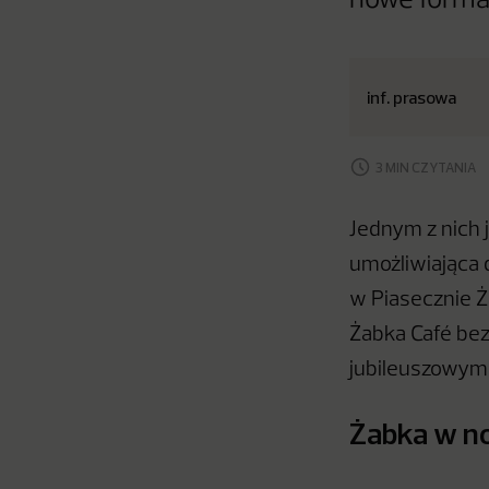
nowe forma
inf. prasowa
3 MIN CZYTANIA
Jednym z nich 
umożliwiająca
w Piasecznie Ż
Żabka Café bez
jubileuszowym 
Żabka w no