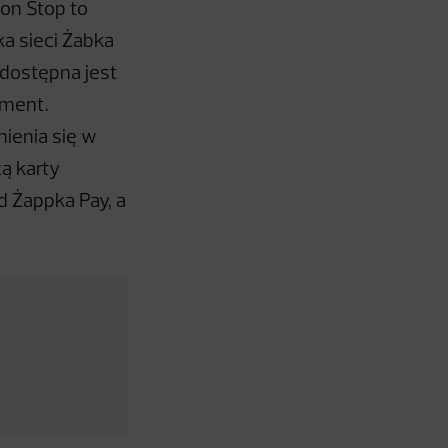
on Stop to
ka sieci Żabka
 dostępna jest
yment.
mienia się w
ą karty
od Żappka Pay, a