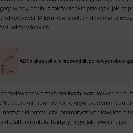
gery, wrapy, panini, a także słodkie przekąski jak na p
ki i drożdżówki. Miłośników słodkich deserów uciesz
w i lodów włoskich.
IAB Polska publikuje przewodnik po nowych obowiązk
ą sprzedawane w trzech smakach: waniliowym, trus
 Nie zabraknie również szerokiego asortymentu ulu
u naszych klientów, czyli aromatycznych kaw, które 
z dodatkiem mleka tradycyjnego, jak i owsianego.