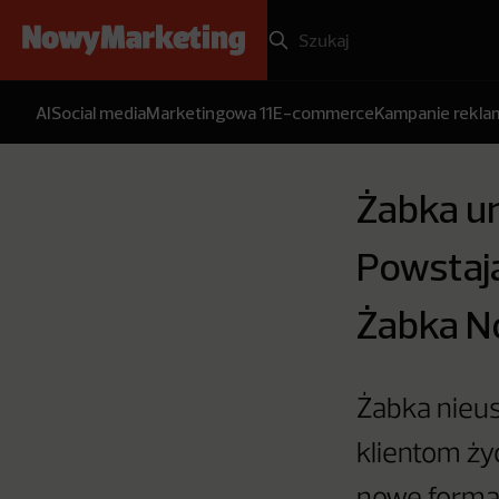
AI
Social media
Marketingowa 11
E-commerce
Kampanie rekl
Żabka u
Powstają
Żabka N
Żabka nieus
klientom życ