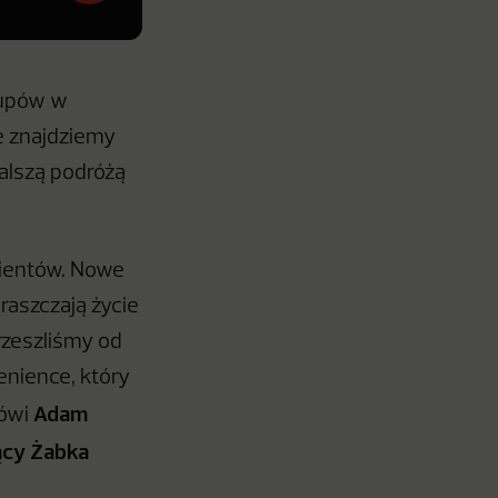
kupów w
e znajdziemy
dalszą podróżą
lientów. Nowe
raszczają życie
przeszliśmy od
nience, który
Adam
mówi
ący Żabka