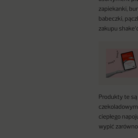
zapiekanki, bur
babeczki, pącz
zakupu shake’ó
Produkty te s
czekoladowym.
ciepłego napoj
wypić zarówno 