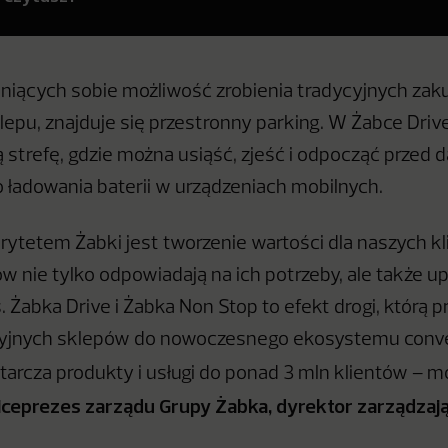
eniących sobie możliwość zrobienia tradycyjnych za
lepu, znajduje się przestronny parking. W Żabce Driv
 strefę, gdzie można usiąść, zjeść i odpocząć przed 
o ładowania baterii w urządzeniach mobilnych.
orytetem Żabki jest tworzenie wartości dla naszych k
w nie tylko odpowiadają na ich potrzeby, ale także up
s. Żabka Drive i Żabka Non Stop to efekt drogi, którą 
cyjnych sklepów do nowoczesnego ekosystemu conve
tarcza produkty i usługi do ponad 3 mln klientów – 
iceprezes zarządu Grupy Żabka, dyrektor zarządzaj