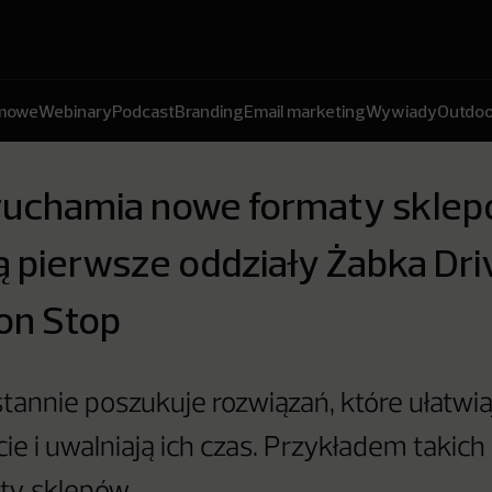
amowe
Webinary
Podcast
Branding
Email marketing
Wywiady
Outdoo
ruchamia nowe formaty sklep
 pierwsze oddziały Żabka Dri
on Stop
tannie poszukuje rozwiązań, które ułatwiaj
ie i uwalniają ich czas. Przykładem takich 