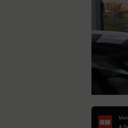
Mamy
A T