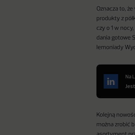
Oznacza to, ż
produkty z półk
czy o 1 w nocy,
dania gotowe S
lemoniady Wyci
Na L
Jes
Kolejną nowośc
można zrobić b
asortyment prz