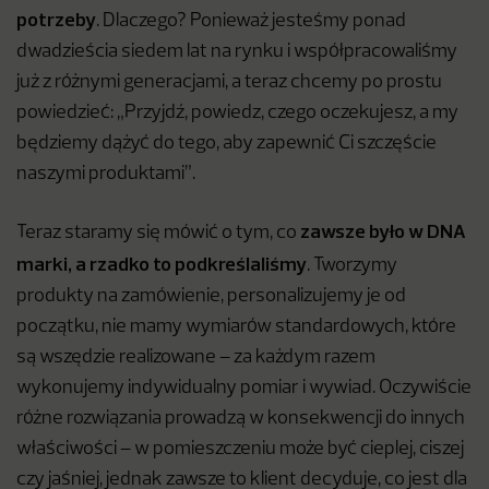
potrzeby
. Dlaczego? Ponieważ jesteśmy ponad
dwadzieścia siedem lat na rynku i współpracowaliśmy
już z różnymi generacjami, a teraz chcemy po prostu
powiedzieć: „Przyjdź, powiedz, czego oczekujesz, a my
będziemy dążyć do tego, aby zapewnić Ci szczęście
naszymi produktami”.
zawsze było w DNA
Teraz staramy się mówić o tym, co
marki, a rzadko to podkreślaliśmy
. Tworzymy
produkty na zamówienie, personalizujemy je od
początku, nie mamy wymiarów standardowych, które
są wszędzie realizowane – za każdym razem
wykonujemy indywidualny pomiar i wywiad. Oczywiście
różne rozwiązania prowadzą w konsekwencji do innych
właściwości – w pomieszczeniu może być cieplej, ciszej
czy jaśniej, jednak zawsze to klient decyduje, co jest dla