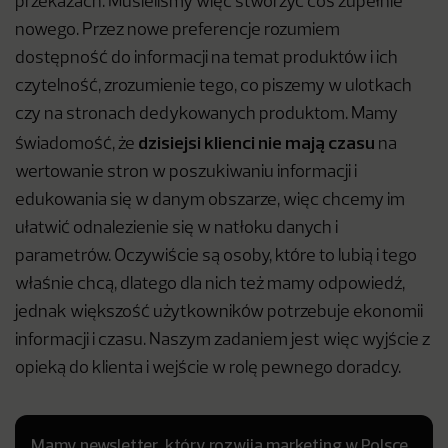
przekazach. Musieliśmy więc stworzyć coś zupełnie
nowego. Przez nowe preferencje rozumiem
dostępność do informacji na temat produktów i ich
czytelność, zrozumienie tego, co piszemy w ulotkach
czy na stronach dedykowanych produktom. Mamy
dzisiejsi klienci nie mają czasu
świadomość, że
na
wertowanie stron w poszukiwaniu informacji i
edukowania się w danym obszarze, więc chcemy im
ułatwić odnalezienie się w natłoku danych i
parametrów. Oczywiście są osoby, które to lubią i tego
właśnie chcą, dlatego dla nich też mamy odpowiedź,
jednak większość użytkowników potrzebuje ekonomii
informacji i czasu. Naszym zadaniem jest więc wyjście z
opieką do klienta i wejście w rolę pewnego doradcy.
Mamy newsletter, który rozwija marketing w Polsce.