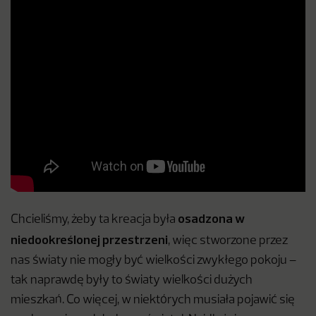
osadzona w
Chcieliśmy, żeby ta kreacja była
niedookreślonej przestrzeni
, więc stworzone przez
nas światy nie mogły być wielkości zwykłego pokoju –
tak naprawdę były to światy wielkości dużych
mieszkań. Co więcej, w niektórych musiała pojawić się