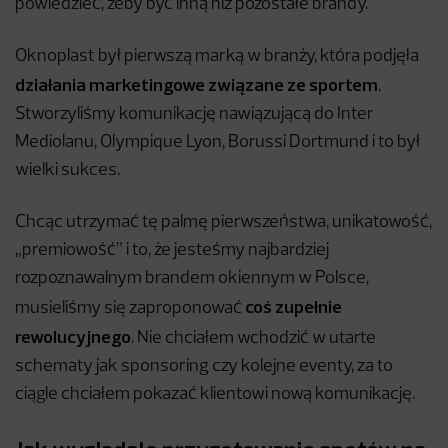
powiedzieć, żeby być inną niż pozostałe brandy.
Oknoplast był pierwszą marką w branży, która podjęła
działania marketingowe związane ze sportem
.
Stworzyliśmy komunikację nawiązującą do Inter
Mediolanu, Olympique Lyon, Borussi Dortmund i to był
wielki sukces.
Chcąc utrzymać tę palmę pierwszeństwa, unikatowość,
„premiowość” i to, że jesteśmy najbardziej
rozpoznawalnym brandem okiennym w Polsce,
coś zupełnie
musieliśmy się zaproponować
rewolucyjnego
. Nie chciałem wchodzić w utarte
schematy jak sponsoring czy kolejne eventy, za to
ciągle chciałem pokazać klientowi nową komunikację.