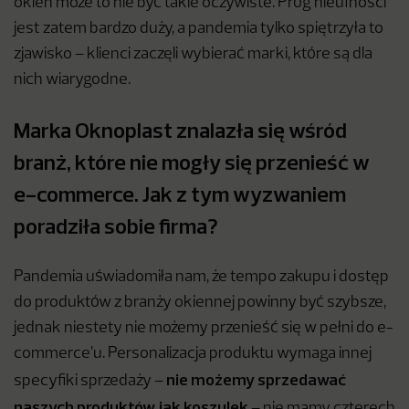
okien może to nie być takie oczywiste. Próg nieufności
jest zatem bardzo duży, a pandemia tylko spiętrzyła to
zjawisko – klienci zaczęli wybierać marki, które są dla
nich wiarygodne.
Marka Oknoplast znalazła się wśród
branż, które nie mogły się przenieść w
e-commerce. Jak z tym wyzwaniem
poradziła sobie firma?
Pandemia uświadomiła nam, że tempo zakupu i dostęp
do produktów z branży okiennej powinny być szybsze,
jednak niestety nie możemy przenieść się w pełni do e-
commerce’u. Personalizacja produktu wymaga innej
nie możemy sprzedawać
specyfiki sprzedaży –
naszych produktów jak koszulek
– nie mamy czterech