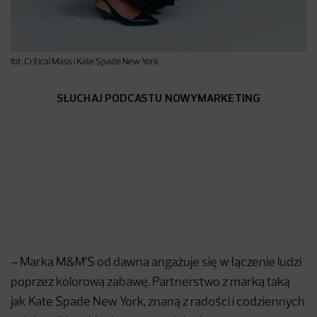
fot. Critical Mass i Kate Spade New York
SŁUCHAJ PODCASTU NOWYMARKETING
– Marka M&M’S od dawna angażuje się w łączenie ludzi
poprzez kolorową zabawę. Partnerstwo z marką taką
jak Kate Spade New York, znaną z radości i codziennych