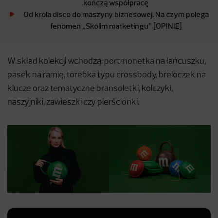
kończą współpracę
Od króla disco do maszyny biznesowej. Na czym polega
fenomen „Skolim marketingu” [OPINIE]
W skład kolekcji wchodzą: portmonetka na łańcuszku,
pasek na ramię, torebka typu crossbody, breloczek na
klucze oraz tematyczne bransoletki, kolczyki,
naszyjniki, zawieszki czy pierścionki.