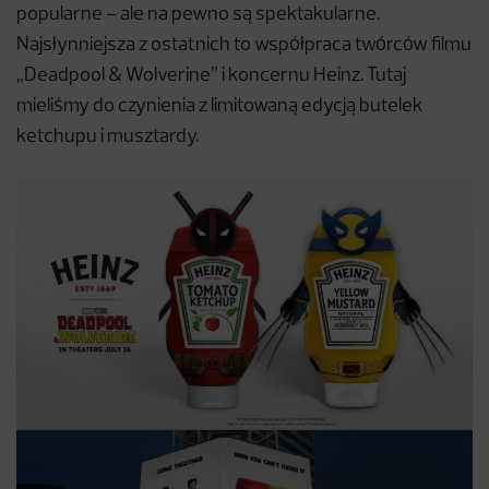
popularne – ale na pewno są spektakularne.
Najsłynniejsza z ostatnich to współpraca twórców filmu
„Deadpool & Wolverine” i koncernu Heinz. Tutaj
mieliśmy do czynienia z limitowaną edycją butelek
ketchupu i musztardy.