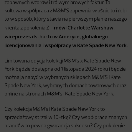
zabawnych wzorów i trójwymiarowych faktur. Ta
kultowa współpraca z M&M’S zapewnia właśnie to i robi
to w sposób, który stawia na pierwszym planie naszego
mówi Charlotte Warshaw,
klienta z pokolenia Z –
wiceprezes ds. hurtu w Ameryce, globalnego
licencjonowania i współpracy w Kate Spade New York
.
Limitowana edycja kolekcji M&M’s x Kate Spade New
York będzie dostępna od 1 listopada 2024 roku i będzie
można ją nabyć w wybranych sklepach M&M’S i Kate
Spade New York, wybranych domach towarowych oraz
online na stronach M&M’s i Kate Spade New York.
Czy kolekcja M&M’s i Kate Spade New York to
sprzedażowy strzał w 10-tkę? Czy współprace znanych
brandów to pewna gwarancja sukcesu? Czy pokolenie