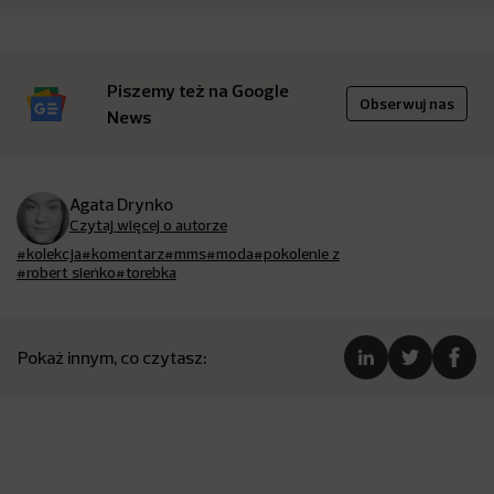
Piszemy też na Google
Obserwuj nas
News
Agata Drynko
Czytaj więcej o autorze
#kolekcja
#komentarz
#mms
#moda
#pokolenie z
#robert sieńko
#torebka
Pokaż innym, co czytasz: