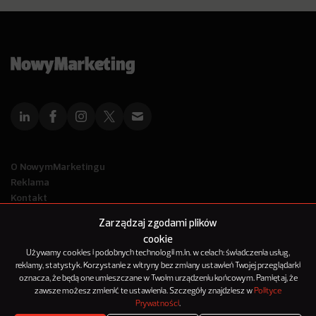
O NowymMarketingu
Reklama
Kontakt
Polityka Prywatności
Zarządzaj zgodami plików
Kanał RSS
cookie
Mapa artykułów
Używamy cookies i podobnych technologii m.in. w celach: świadczenia usług,
reklamy, statystyk. Korzystanie z witryny bez zmiany ustawień Twojej przeglądarki
oznacza, że będą one umieszczane w Twoim urządzeniu końcowym. Pamiętaj, że
© 2012-2025
zawsze możesz zmienić te ustawienia. Szczegóły znajdziesz w
Polityce
NowyMarketing jest marką 143Media Sp. z o.o.
Prywatności
.