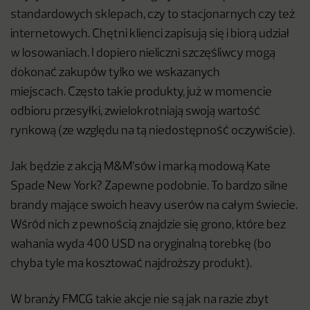
standardowych sklepach, czy to stacjonarnych czy też
internetowych. Chętni klienci zapisują się i biorą udział
w losowaniach. I dopiero nieliczni szczęśliwcy mogą
dokonać zakupów tylko we wskazanych
miejscach. Często takie produkty, już w momencie
odbioru przesyłki, zwielokrotniają swoją wartość
rynkową (ze względu na tą niedostępność oczywiście).
Jak będzie z akcją M&M’sów i marką modową Kate
Spade New York? Zapewne podobnie. To bardzo silne
brandy mające swoich heavy userów na całym świecie.
Wśród nich z pewnością znajdzie się grono, które bez
wahania wyda 400 USD na oryginalną torebkę (bo
chyba tyle ma kosztować najdroższy produkt).
W branży FMCG takie akcje nie są jak na razie zbyt