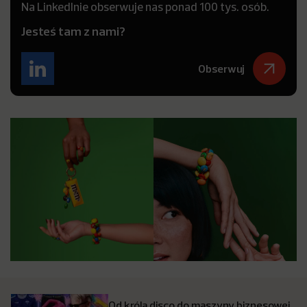
Na LinkedInie obserwuje nas ponad 100 tys. osób.
Jesteś tam z nami?
Obserwuj
Od króla disco do maszyny biznesowej.