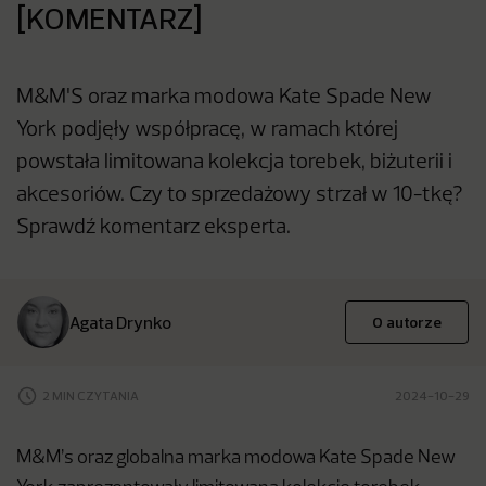
[KOMENTARZ]
M&M'S oraz marka modowa Kate Spade New
York podjęły współpracę, w ramach której
powstała limitowana kolekcja torebek, biżuterii i
akcesoriów. Czy to sprzedażowy strzał w 10-tkę?
Sprawdź komentarz eksperta.
Agata Drynko
O autorze
2 MIN CZYTANIA
2024-10-29
M&M’s oraz globalna marka modowa Kate Spade New