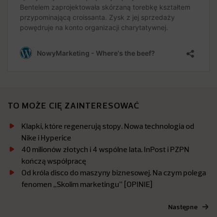
TO MOŻE CIĘ ZAINTERESOWAĆ
Klapki, które regenerują stopy. Nowa technologia od
Nike i Hyperice
40 milionów złotych i 4 wspólne lata. InPost i PZPN
kończą współpracę
Od króla disco do maszyny biznesowej. Na czym polega
fenomen „Skolim marketingu” [OPINIE]
Następne