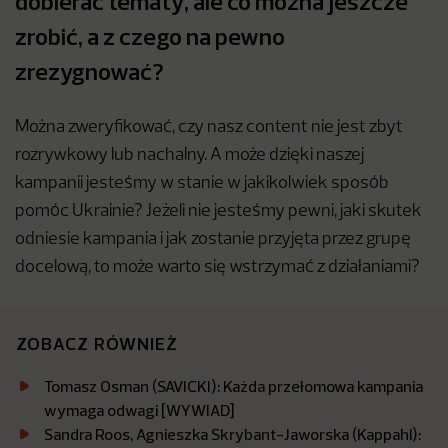
dobierać tematy, ale co można jeszcze
zrobić, a z czego na pewno
zrezygnować?
Można zweryfikować, czy nasz content nie jest zbyt
rozrywkowy lub nachalny. A może dzięki naszej
kampanii jesteśmy w stanie w jakikolwiek sposób
pomóc Ukrainie? Jeżeli nie jesteśmy pewni, jaki skutek
odniesie kampania i jak zostanie przyjęta przez grupę
docelową, to może warto się wstrzymać z działaniami?
ZOBACZ RÓWNIEŻ
Tomasz Osman (SAVICKI): Każda przełomowa kampania
wymaga odwagi [WYWIAD]
Sandra Roos, Agnieszka Skrybant-Jaworska (Kappahl):