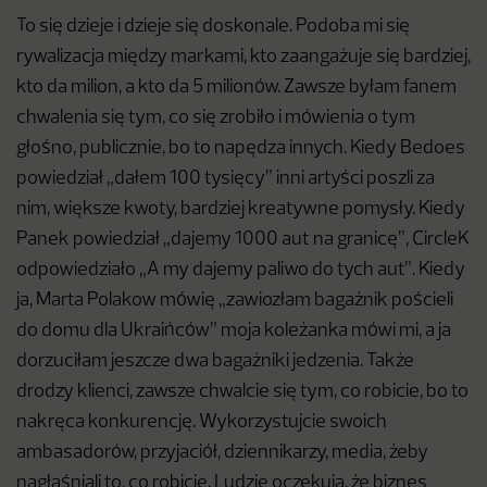
To się dzieje i dzieje się doskonale. Podoba mi się
rywalizacja między markami, kto zaangażuje się bardziej,
kto da milion, a kto da 5 milionów. Zawsze byłam fanem
chwalenia się tym, co się zrobiło i mówienia o tym
głośno, publicznie, bo to napędza innych. Kiedy Bedoes
powiedział „dałem 100 tysięcy” inni artyści poszli za
nim, większe kwoty, bardziej kreatywne pomysły. Kiedy
Panek powiedział „dajemy 1000 aut na granicę”, CircleK
odpowiedziało „A my dajemy paliwo do tych aut”. Kiedy
ja, Marta Polakow mówię „zawiozłam bagażnik pościeli
do domu dla Ukraińców” moja koleżanka mówi mi, a ja
dorzuciłam jeszcze dwa bagażniki jedzenia. Także
drodzy klienci, zawsze chwalcie się tym, co robicie, bo to
nakręca konkurencję. Wykorzystujcie swoich
ambasadorów, przyjaciół, dziennikarzy, media, żeby
nagłaśniali to, co robicie. Ludzie oczekują, że biznes