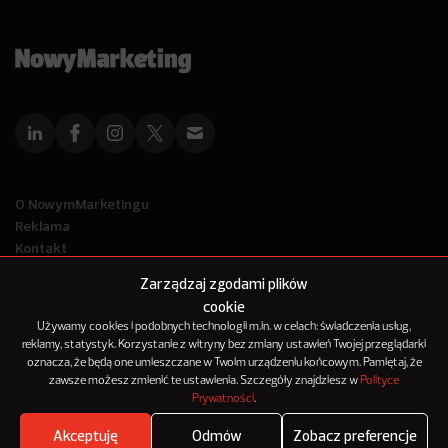
O NowymMarketingu
Reklama
Kontakt
Polityka Prywatności
Zarządzaj zgodami plików
Kanał RSS
cookie
Mapa artykułów
Używamy cookies i podobnych technologii m.in. w celach: świadczenia usług,
reklamy, statystyk. Korzystanie z witryny bez zmiany ustawień Twojej przeglądarki
oznacza, że będą one umieszczane w Twoim urządzeniu końcowym. Pamiętaj, że
© 2012-2025
zawsze możesz zmienić te ustawienia. Szczegóły znajdziesz w
Polityce
NowyMarketing jest marką 143Media Sp. z o.o.
Prywatności
.
Akceptuję
Odmów
Zobacz preferencje