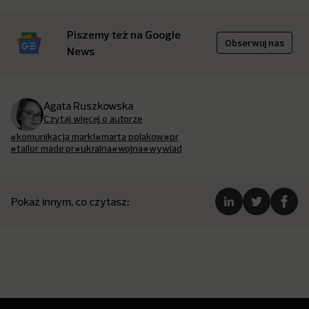
Piszemy też na Google
Obserwuj nas
News
Agata Ruszkowska
Czytaj więcej o autorze
#komunikacja marki
#marta polakow
#pr
#tailor made pr
#ukraina
#wojna
#wywiad
Pokaż innym, co czytasz: