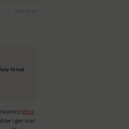
2022-02-07
axy Virtual
ona przez
Meta
ów i gier oraz