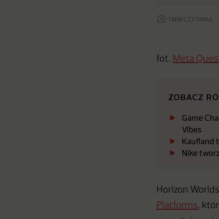
1 MIN CZYTANIA
fot.
Meta Ques
ZOBACZ R
Game Chan
Vibes
Kaufland t
Nike twor
Horizon Worlds
Platforms
, kt