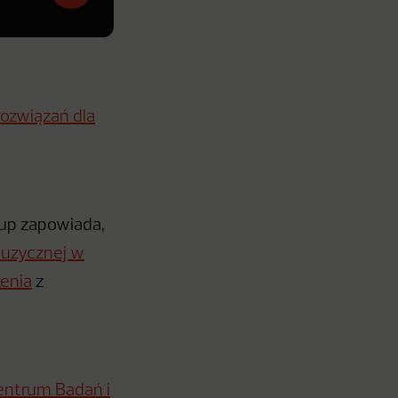
rozwiązań dla
up zapowiada,
muzycznej w
enia
z
entrum Badań i