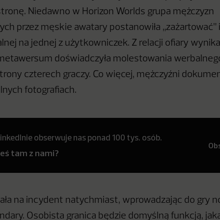
stronę. Niedawno w Horizon Worlds grupa mężczyzn
ch przez męskie awatary postanowiła „zażartować” 
nej na jednej z użytkowniczek. Z relacji ofiary wynika
 metawersum doświadczyła molestowania werbalnego
strony czterech graczy. Co więcej, mężczyźni dokume
alnych fotografiach.
inkedInie obserwuje nas ponad 100 tys. osób.
Ob
teś tam z nami?
ła na incydent natychmiast, wprowadzając do gry n
ndary. Osobista granica będzie domyślną funkcją, jak