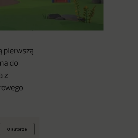
ą pierwszą
ona do
a z
orowego
O autorze