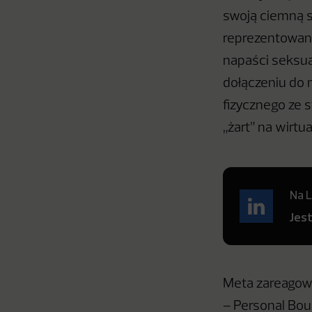
swoją ciemną 
reprezentowany
napaści seksual
dołączeniu do
fizycznego ze 
„żart” na wirtu
Na L
Jes
Meta zareagowa
– Personal Bou