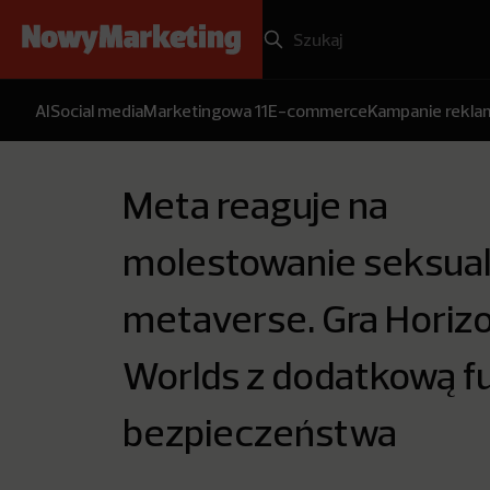
AI
Social media
Marketingowa 11
E-commerce
Kampanie rekl
Meta reaguje na
molestowanie seksua
metaverse. Gra Horiz
Worlds z dodatkową f
bezpieczeństwa