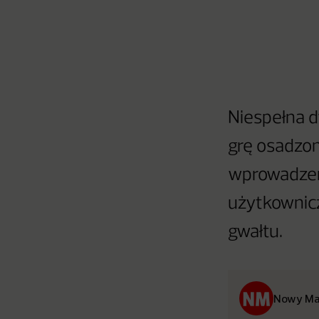
Niespełna d
grę osadzon
wprowadzenia
użytkownicz
gwałtu.
Nowy Ma