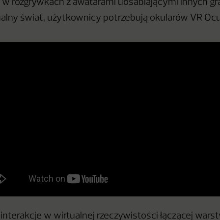
 w rozgrywkach z awatarami uosabiającymi innych gr
ualny świat, użytkownicy potrzebują okularów VR Oc
 interakcje w wirtualnej rzeczywistości łączącej wars