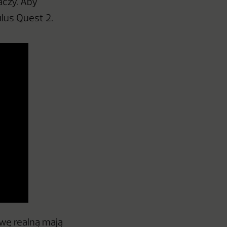
aczy. Aby
ulus Quest 2.
twę realną mają