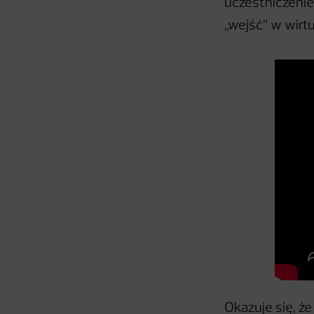
uczestniczenie
„wejść” w wirt
Okazuje się, że