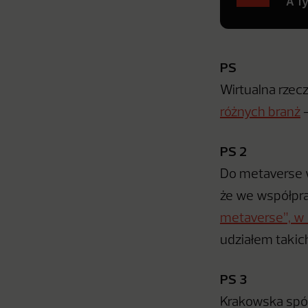
A T
PS
Wirtualna rzecz
różnych branż
–
PS 2
Do metaverse 
że we współpr
metaverse”, w 
udziałem takic
PS 3
Krakowska spó