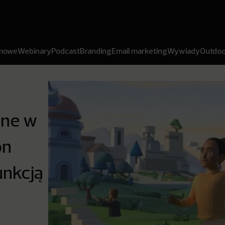
amowe
Webinary
Podcast
Branding
Email marketing
Wywiady
Outdoo
lne w
on
unkcją