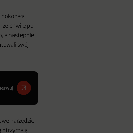
i dokonała
, że chwilę po
, a następnie
ntowali swój
serwuj
owe narzędzie
ą otrzymają