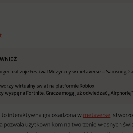
t
ÓWNIEŻ
ger realizuje Festiwal Muzyczny w metaverse – Samsung Gal
worzy wirtualny świat na platformie Roblox
zy wyspę na Fortnite. Gracze mogą już odwiedzać „Airphorię”
 to interaktywna gra osadzona w
metaverse
, stworz
óra pozwala użytkownikom na tworzenie własnych świat