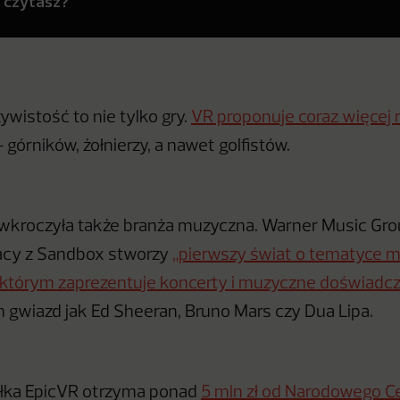
y czytasz?
ywistość to nie tylko gry.
VR proponuje coraz więcej 
 górników, żołnierzy, a nawet golfistów.
wkroczyła także branża muzyczna. Warner Music Gro
acy z Sandbox stworzy
„pierwszy świat o tematyce 
którym zaprezentuje koncerty i muzyczne doświadcz
h gwiazd jak Ed Sheeran, Bruno Mars czy Dua Lipa.
łka EpicVR otrzyma ponad
5 mln zł od Narodowego C