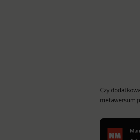
Czy dodatkowa
metawersum pr
Mamy