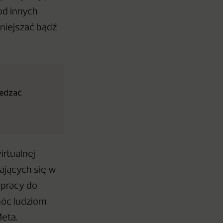
od innych
niejszać bądź
iedzać
irtualnej
ających się w
 pracy do
móc ludziom
Meta.