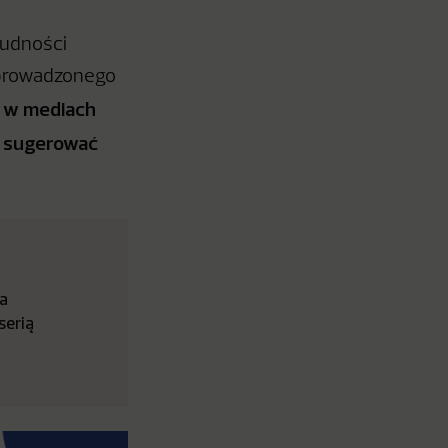
rudności
eprowadzonego
 w mediach
re sugerować
ka
serią