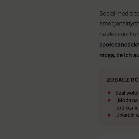
Social media t
emocjonalnych 
na zlecenie Fu
społecznościow
mogą, że ich a
ZOBACZ R
Szał wokół
„Moda na P
podróżnic
LinkedIn 