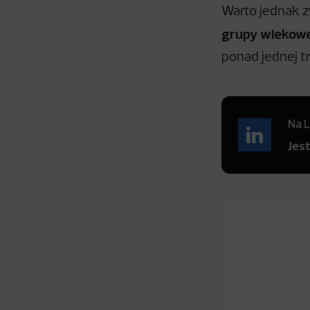
Warto jednak z
grupy wiekowe
ponad jednej t
Na L
Jes