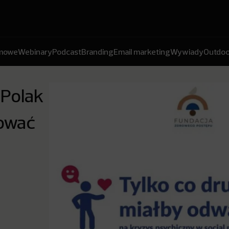
amowe
Webinary
Podcast
Branding
Email marketing
Wywiady
Outdoo
 Polak
gować
l