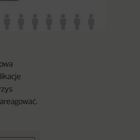
łowa
ikacje
yzys
zareagować.