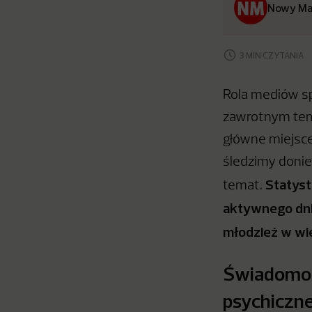
Nowy Ma
3 MIN CZYTANIA
Rola mediów s
zawrotnym tempi
główne miejsce
śledzimy donies
Statyst
temat.
aktywnego dnia
młodzież w wi
Świadomoś
psychiczn