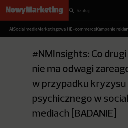
AI
Social media
Marketingowa 11
E-commerce
Kampanie rekl
#NMInsights: Co drugi
nie ma odwagi zarea
w przypadku kryzysu
psychicznego w socia
mediach [BADANIE]