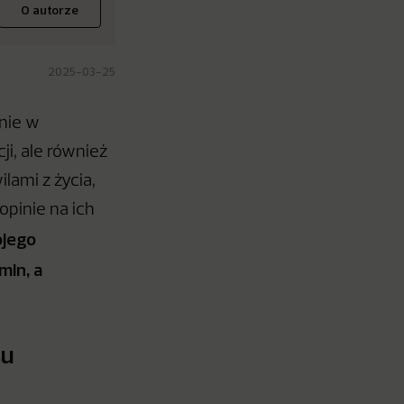
O autorze
2025-03-25
nie w
ji, ale również
lami z życia,
opinie na ich
ojego
min, a
su