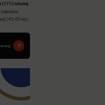
 (77%) młodej
 zaledwie
ej (45-65 lat).
serwuj