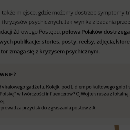
o także miejsce, gdzie możemy dostrzec symptomy t
i kryzysów psychicznych. Jak wynika z badania prz
połowa Polaków dostrzega
ndacji Zdrowego Postępu,
ych publikacje: stories, posty, reelsy, zdjęcia, któ
utor zmaga się z kryzysem psychicznym.
ÓWNIEŻ
 viralowego gadżetu. Kolejki pod Lidlem po kultowego gniot
olskę” w twórczości influencerów? OjWojtek rusza z lokalną 
zą
wprowadza przycisk do zgłaszania postów z AI