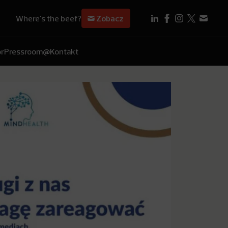
Where's the beef?
Zobacz
r
Pressroom
@Kontakt