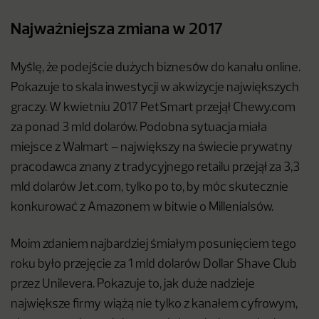
Najważniejsza zmiana w 2017
Myślę, że podejście dużych biznesów do kanału online.
Pokazuje to skala inwestycji w akwizycje największych
graczy. W kwietniu 2017 PetSmart przejął Chewy.com
za ponad 3 mld dolarów. Podobna sytuacja miała
miejsce z Walmart – największy na świecie prywatny
pracodawca znany z tradycyjnego retailu przejął za 3,3
mld dolarów Jet.com, tylko po to, by móc skutecznie
konkurować z Amazonem w bitwie o Millenialsów.
Moim zdaniem najbardziej śmiałym posunięciem tego
roku było przejęcie za 1 mld dolarów Dollar Shave Club
przez Unilevera. Pokazuje to, jak duże nadzieje
największe firmy wiążą nie tylko z kanałem cyfrowym,