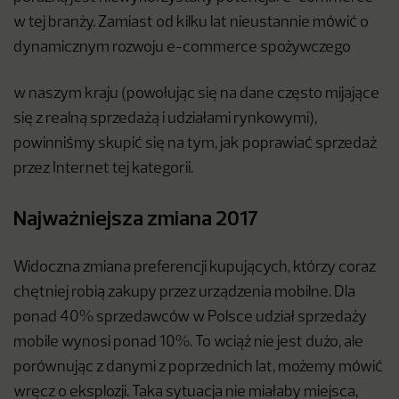
w tej branży. Zamiast od kilku lat nieustannie mówić o
dynamicznym rozwoju e-commerce spożywczego
w naszym kraju (powołując się na dane często mijające
się z realną sprzedażą i udziałami rynkowymi),
powinniśmy skupić się na tym, jak poprawiać sprzedaż
przez Internet tej kategorii.
Najważniejsza zmiana 2017
Widoczna zmiana preferencji kupujących, którzy coraz
chętniej robią zakupy przez urządzenia mobilne. Dla
ponad 40% sprzedawców w Polsce udział sprzedaży
mobile wynosi ponad 10%. To wciąż nie jest dużo, ale
porównując z danymi z poprzednich lat, możemy mówić
wręcz o eksplozji. Taka sytuacja nie miałaby miejsca,