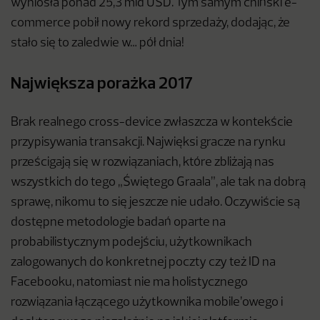
wyniosła ponad 25,3 mld USD. Tym samym chiński e-
commerce pobił nowy rekord sprzedaży, dodając, że
stało się to zaledwie w… pół dnia!
Największa porażka 2017
Brak realnego cross-device zwłaszcza w kontekście
przypisywania transakcji. Najwięksi gracze na rynku
prześcigają się w rozwiązaniach, które zbliżają nas
wszystkich do tego „Świętego Graala”, ale tak na dobrą
sprawę, nikomu to się jeszcze nie udało. Oczywiście są
dostępne metodologie badań oparte na
probabilistycznym podejściu, użytkownikach
zalogowanych do konkretnej poczty czy też ID na
Facebooku, natomiast nie ma holistycznego
rozwiązania łączącego użytkownika mobile’owego i