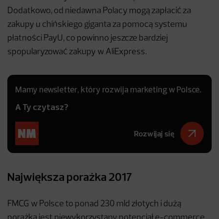
Dodatkowo, od niedawna Polacy mogą zapłacić za
zakupy u chińskiego giganta za pomocą systemu
płatności PayU, co powinno jeszcze bardziej
spopularyzować zakupy w AliExpress.
Mamy newsletter, który rozwija marketing w Polsce.
A Ty czytasz?
Rozwijaj się
Największa porażka 2017
FMCG w Polsce to ponad 230 mld złotych i dużą
porażką jest niewykorzystany potencjał e-commerce