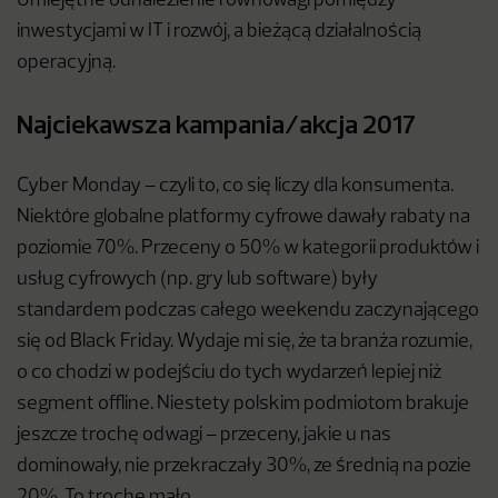
Umiejętne odnalezienie równowagi pomiędzy
inwestycjami w IT i rozwój, a bieżącą działalnością
operacyjną.
Najciekawsza kampania/akcja 2017
Cyber Monday – czyli to, co się liczy dla konsumenta.
Niektóre globalne platformy cyfrowe dawały rabaty na
poziomie 70%. Przeceny o 50% w kategorii produktów i
usług cyfrowych (np. gry lub software) były
standardem podczas całego weekendu zaczynającego
się od Black Friday. Wydaje mi się, że ta branża rozumie,
o co chodzi w podejściu do tych wydarzeń lepiej niż
segment offline. Niestety polskim podmiotom brakuje
jeszcze trochę odwagi – przeceny, jakie u nas
dominowały, nie przekraczały 30%, ze średnią na pozie
20%. To trochę mało…