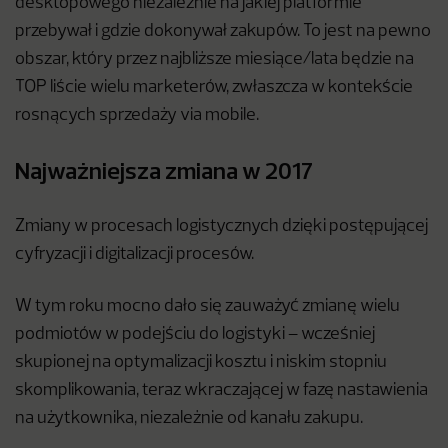
desktopowego niezależnie na jakiej platformie
przebywał i gdzie dokonywał zakupów. To jest na pewno
obszar, który przez najbliższe miesiące/lata będzie na
TOP liście wielu marketerów, zwłaszcza w kontekście
rosnących sprzedaży via mobile.
Najważniejsza zmiana w 2017
Zmiany w procesach logistycznych dzięki postępującej
cyfryzacji i digitalizacji procesów.
W tym roku mocno dało się zauważyć zmianę wielu
podmiotów w podejściu do logistyki – wcześniej
skupionej na optymalizacji kosztu i niskim stopniu
skomplikowania, teraz wkraczającej w fazę nastawienia
na użytkownika, niezależnie od kanału zakupu.