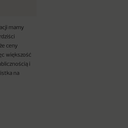
ikacji mamy
rdziści
 że ceny
ięc większość
blicznością i
istka na