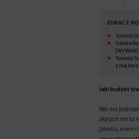
ZOBACZ R
Tomasz O
Sandra Ro
[WYWIAD
Tomasz Gad
z niej ko
Jaki budżet śr
Nie ma jednozn
złotych netto 
jakości, mam na