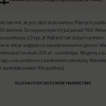
się taki mit, że jest zbyt dużo barteru. Płatnych publ
0 dziennie. Do tej pory było ich już ponad 7100. Reko
 za publikację 2,5 tys. zł. RaB jest tak dużym rynkiem,
ame w dół ze względu na zasadę konkurencyjności. W
niana jest na około 200 zł – uśredniając. Blogerzy z pu
mają u nas problemu z zarabianiem pieniędzy. Rekordz
at sprzedała prawie 100 publikacji.
SŁUCHAJ PODCASTU NOWYMARKETING