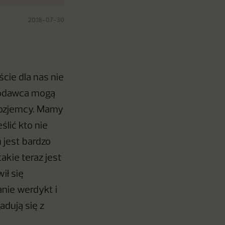
2018-07-30
ście dla nas nie
amodawca mogą
rozjemcy. Mamy
lić kto nie
ń jest bardzo
akie teraz jest
ił się
nie werdykt i
adują się z