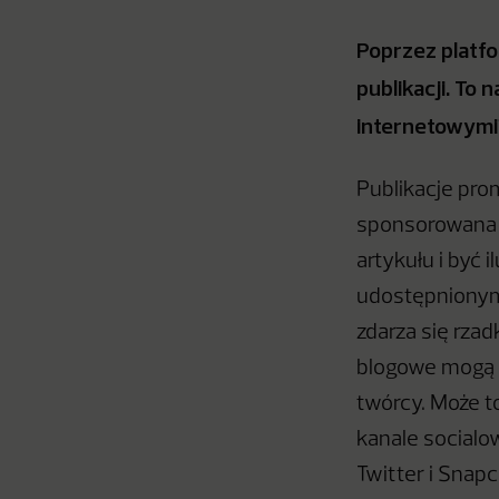
Poprzez platfo
publikacji. To
internetowymi
Publikacje prom
sponsorowana 
artykułu i być 
udostępnionym
zdarza się rzad
blogowe mogą 
twórcy. Może t
kanale socialo
Twitter i Snapc