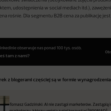
odatkowe świadczenia (dedykowane zdjęcia produktó
ktem, udostępnienia w social mediach itd.), zawężen
cena rośnie. Dla segmentu B2B cena za publikację jes
inkedInie obserwuje nas ponad 100 tys. osób.
Ob
teś tam z nami?
rek z blogerami częściej są w formie wynagrodzenia
Tomasz Gadziński: AI nie zastąpi marketerów. Zastąpią 
marketerzy, którzy umieją z niej korzystać [WYWIAD]