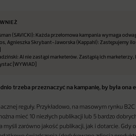
ÓWNIEŻ
sman (SAVICKI): Każda przełomowa kampania wymaga odwa
os, Agnieszka Skrybant-Jaworska (Kappahl): Zastępujemy ilo
]
ziński: AI nie zastąpi marketerów. Zastąpią ich marketerzy,
rzystać [WYWIAD]
ednio trzeba przeznaczyć na kampanię, by była ona
acznej reguły. Przykładowo, na masowym rynku B2C 
można mieć 10 niezłych publikacji lub 5 bardzo dobryc
 myśli zarówno jakość publikacji, jak i dotarcie. Gdy