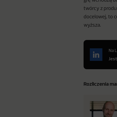
grę wchodzą d
twórcy z produ
docelowej, to 
wyższa.
Na L
Jes
Rozliczenia ma