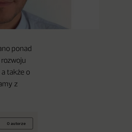
wano ponad
 rozwoju
 a także o
iamy z
O autorze