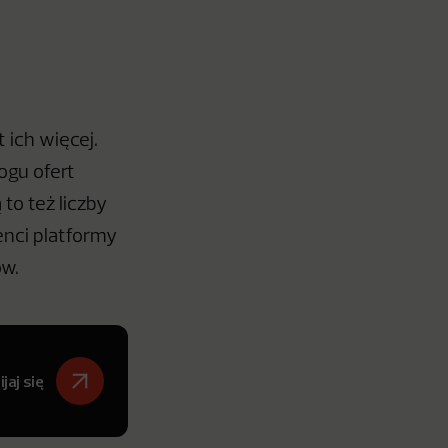
 ich więcej.
ogu ofert
 to też liczby
enci platformy
ów.
jaj się