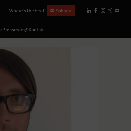
Where's the beef?
Zobacz
r
Pressroom
@Kontakt