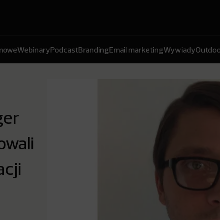
amowe
Webinary
Podcast
Branding
Email marketing
Wywiady
Outdoo
ger
owali
cji