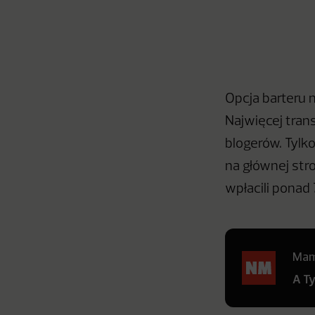
Opcja barteru 
Najwięcej tran
blogerów. Tylko
na głównej str
wpłacili ponad 
Mamy
A T