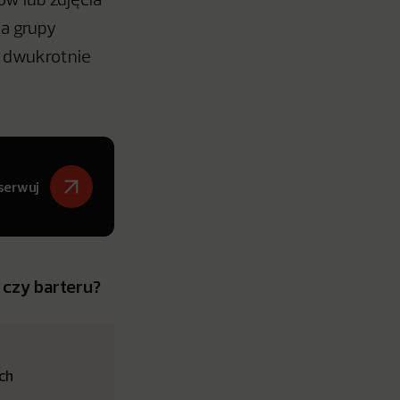
w lub zdjęcia
ia grupy
t dwukrotnie
serwuj
 czy barteru?
ich