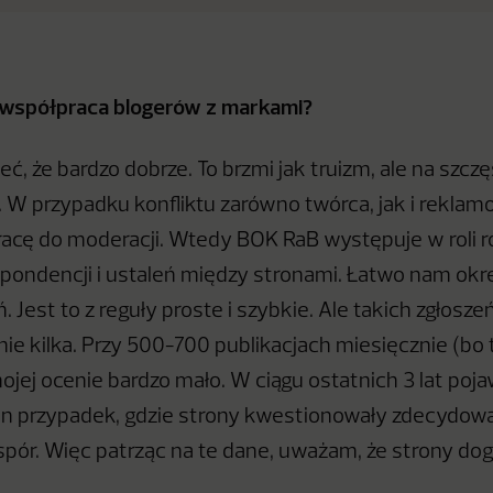
ę współpraca blogerów z markami?
, że bardzo dobrze. To brzmi jak truizm, ale na szczę
 W przypadku konfliktu zarówno twórca, jak i rekl
racę do moderacji. Wtedy BOK RaB występuje w roli 
pondencji i ustaleń między stronami. Łatwo nam okreś
ń. Jest to z reguły proste i szybkie. Ale takich zgłosze
ie kilka. Przy 500-700 publikacjach miesięcznie (bo t
jej ocenie bardzo mało. W ciągu ostatnich 3 lat pojaw
n przypadek, gdzie strony kwestionowały zdecydowa
spór. Więc patrząc na te dane, uważam, że strony dog