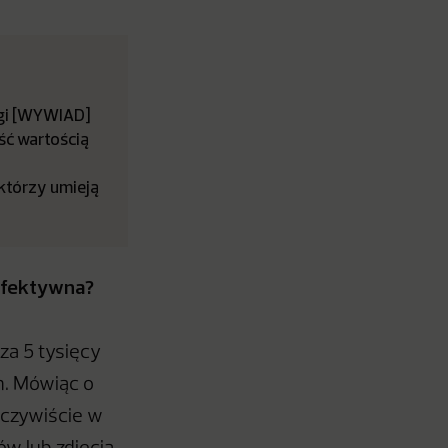
gi [WYWIAD]
ść wartością
 którzy umieją
 efektywna?
za 5 tysięcy
h. Mówiąc o
 oczywiście w