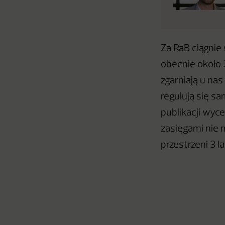
Za RaB ciągnie 
obecnie około 2
zgarniają u nas
regulują się s
publikacji wyce
zasięgami nie 
przestrzeni 3 l