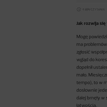
4 MIN CZYTANIA
Jak rozwija si
Mogę powiedzieć
ma problemów.
zgłosić współp
wgląd do kores
dopełnił ustale
mało. Miesięczn
tempo), to w mo
dosłownie jede
dalej brnęły w 
łatwością.