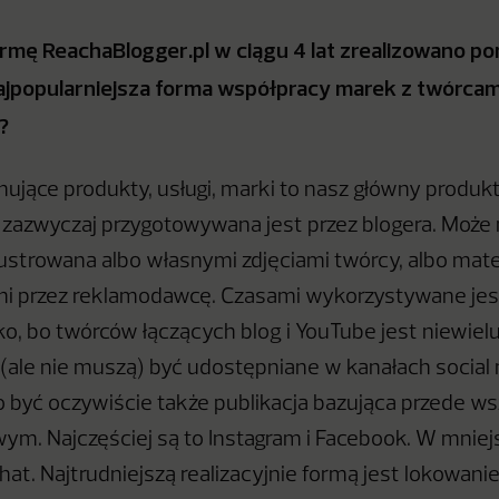
rmę ReachaBlogger.pl w ciągu 4 lat zrealizowano p
 najpopularniejsza forma współpracy marek z twórcam
?
ujące produkty, usługi, marki to nasz główny produkt
zazwyczaj przygotowywana jest przez blogera. Może
ilustrowana albo własnymi zdjęciami twórcy, albo mate
i przez reklamodawcę. Czasami wykorzystywane jest
ko, bo twórców łączących blog i YouTube jest niewielu
(ale nie muszą) być udostępniane w kanałach socia
o być oczywiście także publikacja bazująca przede w
wym. Najczęściej są to Instagram i Facebook. W mnie
hat. Najtrudniejszą realizacyjnie formą jest lokowan