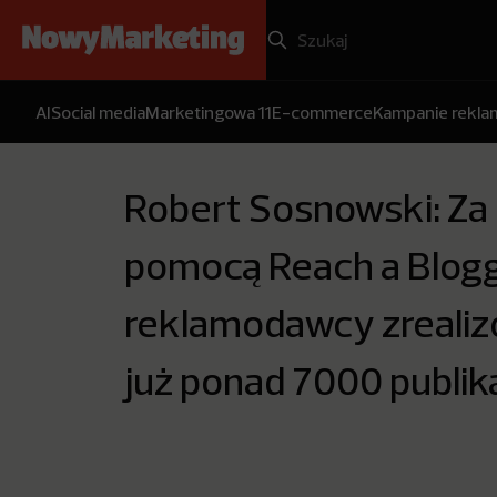
AI
Social media
Marketingowa 11
E-commerce
Kampanie rekl
Robert Sosnowski: Za
pomocą Reach a Blog
reklamodawcy zrealiz
już ponad 7000 publika