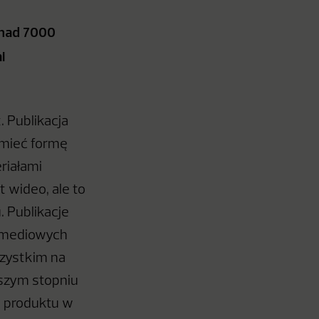
onad 7000
i
. Publikacja
 mieć formę
riałami
 wideo, ale to
. Publikacje
l mediowych
szystkim na
jszym stopniu
ie produktu w