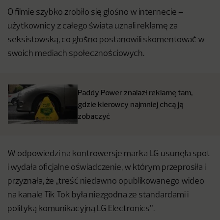
O filmie szybko zrobiło się głośno w internecie –
użytkownicy z całego świata uznali reklamę za
seksistowską, co głośno postanowili skomentować w
swoich mediach społecznościowych.
Paddy Power znalazł reklamę tam,
gdzie kierowcy najmniej chcą ją
zobaczyć
W odpowiedzi na kontrowersje marka LG usunęła spot
i wydała oficjalne oświadczenie, w którym przeprosiła i
przyznała, że „treść niedawno opublikowanego wideo
na kanale Tik Tok była niezgodna ze standardami i
polityką komunikacyjną LG Electronics”.