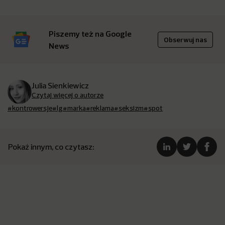
Piszemy też na Google
Obserwuj nas
News
Julia Sienkiewicz
Czytaj więcej o autorze
#kontrowersje
#lg
#marka
#reklama
#seksizm
#spot
Pokaż innym, co czytasz: