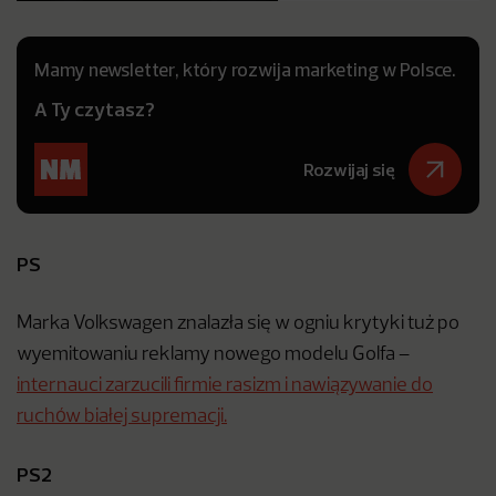
Mamy newsletter, który rozwija marketing w Polsce.
A Ty czytasz?
Rozwijaj się
PS
Marka Volkswagen znalazła się w ogniu krytyki tuż po
wyemitowaniu reklamy nowego modelu Golfa –
internauci zarzucili firmie rasizm i nawiązywanie do
ruchów białej supremacji.
PS2