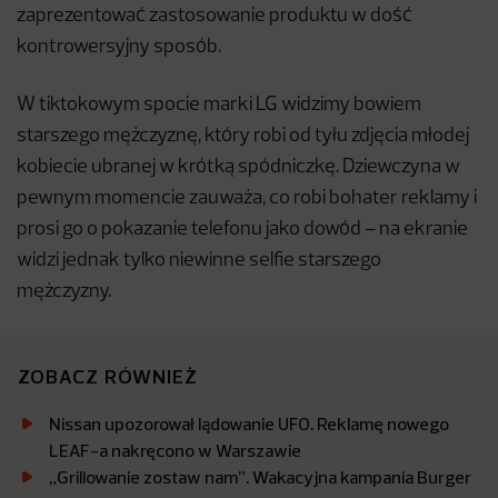
zaprezentować zastosowanie produktu w dość
kontrowersyjny sposób.
W tiktokowym spocie marki LG widzimy bowiem
starszego mężczyznę, który robi od tyłu zdjęcia młodej
kobiecie ubranej w krótką spódniczkę. Dziewczyna w
pewnym momencie zauważa, co robi bohater reklamy i
prosi go o pokazanie telefonu jako dowód – na ekranie
widzi jednak tylko niewinne selfie starszego
mężczyzny.
ZOBACZ RÓWNIEŻ
Nissan upozorował lądowanie UFO. Reklamę nowego
LEAF-a nakręcono w Warszawie
„Grillowanie zostaw nam”. Wakacyjna kampania Burger