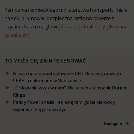
Kampania niemieckiego ministerstwa transportu miała
na celu promować bezpieczną jazdę na rowerze z
użyciem kasku na głowę.
Została jednak skrytykowana
za seksizm.
TO MOŻE CIĘ ZAINTERESOWAĆ
Nissan upozorował lądowanie UFO. Reklamę nowego
LEAF-a nakręcono w Warszawie
„Grillowanie zostaw nam”. Wakacyjna kampania Burger
Kinga
Paddy Power znalazł reklamę tam, gdzie kierowcy
najmniej chcą ją zobaczyć
Następne