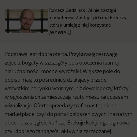
Tomasz Gadziński: AI nie zastąpi
marketerów. Zastąpią ich marketerzy,
którzy umieją z niej korzystać
[WYWIAD]
Podstawą jest dobra oferta. Przykuwające uwagę
zdjęcia, bogaty w szczegóły opis otoczenia i samej
nieruchomości, mocne wyróżniki. Większe pole do
popisu mają tu pośrednicy, działający przede
wszystkim na rynku wtórnym, niż deweloperzy, którzy
w ogłoszeniach zamieszczają rzuty mieszkań, czasem
wizualizacje. Oferta sprzedaży trafia następnie na
marketplace, czyli do portali ogłoszeniowych i na na tym
obecnie zasięgi się kończą. Brakuje kolejnego ogniowa,
czyli dobrego fanpage’a i aktywnie zarządzanej