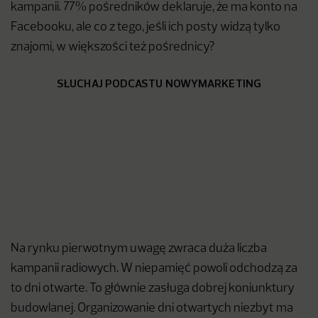
kampanii. 77% pośredników deklaruje, że ma konto na
Facebooku, ale co z tego, jeśli ich posty widzą tylko
znajomi, w większości też pośrednicy?
SŁUCHAJ PODCASTU NOWYMARKETING
Na rynku pierwotnym uwagę zwraca duża liczba
kampanii radiowych. W niepamięć powoli odchodzą za
to dni otwarte. To głównie zasługa dobrej koniunktury
budowlanej. Organizowanie dni otwartych niezbyt ma