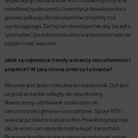
wspierałyby mieszkańców w ich codziennym życiu w
osiedlowej społeczności. Inwestycja deweloperska z
gotową aplikacją dla mieszkańców to byłoby coś
wyróżniającego. Zachęcam deweloperów, aby zaczęli o
tym myśleć, bo dobra koniunktura w budownictwie nie
będzie trwać wiecznie.
Jakie są najnowsze trendy w branży nieruchomości i
proptech? W jaką stronę zmierza ta branża?
Kierunek jest jeden: mieszkanie na jeden klik. Dziś jest
on jeszcze bardzo odległy, ale nieunikniony.
Nowoczesny użytkownik szuka obecnie
nieruchomości głównie na smartfonie. Sprzęt RTV i
wakacje już dawno kupuje online. Powoli przyzwyczaja
się, że w ten sam sposób można kupić samochód.
Rezerwacje online to nasz pierwszy mały krok w tym