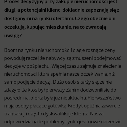
Proces decyzyjny przy zakupie nieruchomości jest
długi, a potencjalni klienci dokładnie zapoznają się z
dostępnymi na rynku ofertami. Czego obecnie oni
oczekują, kupując mieszkanie, na co zwracają
uwagę?
Boom na rynku nieruchomości i ciągle rosnące ceny
powodują raczej, że nabywcy są zmuszeni podejmować
decyzje w pośpiechu. Więcej czasu zajmuje znalezienie
nieruchomości, która spełnia nasze oczekiwania, niż
samo podjęcie decyzji. Dużo osób skarży się, że nie
zdążyło, że ktoś był pierwszy. Zanim dodzwonili się do
pośrednika, oferta była już nieaktualna. Pierwszeństwo
mają osoby płacące gotówką. Kredyt opóźnia zawarcie
transakcji i często dyskwalifikuje klienta. Naszą
odpowiedzią na te problemy rynku jest nowe narzędzie