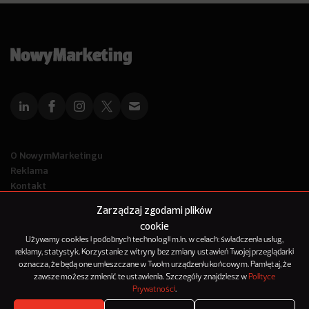
O NowymMarketingu
Reklama
Kontakt
Polityka Prywatności
Zarządzaj zgodami plików
Kanał RSS
cookie
Mapa artykułów
Używamy cookies i podobnych technologii m.in. w celach: świadczenia usług,
reklamy, statystyk. Korzystanie z witryny bez zmiany ustawień Twojej przeglądarki
oznacza, że będą one umieszczane w Twoim urządzeniu końcowym. Pamiętaj, że
© 2012-2025
zawsze możesz zmienić te ustawienia. Szczegóły znajdziesz w
Polityce
NowyMarketing jest marką 143Media Sp. z o.o.
Prywatności
.