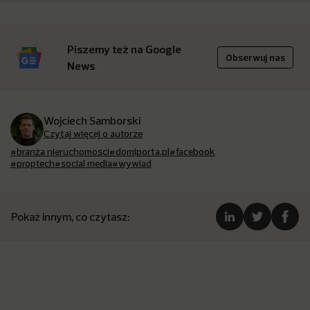
Piszemy też na Google
Obserwuj nas
News
Wojciech Samborski
Czytaj więcej o autorze
#branża nieruchomości
#domiporta.pl
#facebook
#proptech
#social media
#wywiad
Pokaż innym, co czytasz: