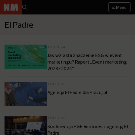
Menu
El Padre
11.01.2024
Jak wzrasta znaczenie ESG w event
marketingu? Raport „Event marketing
2023/2024″
15.03.2018
Agencja El Padre dla Pracuj.pl
12.03.2018
Konferencja PGE Ventures z agencją El
Padre