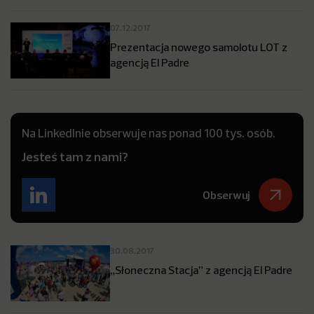
07.12.2017
Prezentacja nowego samolotu LOT z
agencją El Padre
Na LinkedInie obserwuje nas ponad 100 tys. osób.
Jesteś tam z nami?
Obserwuj
30.08.2017
„Słoneczna Stacja” z agencją El Padre