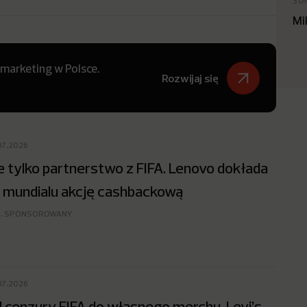
3 D
Mi
 marketing w Polsce.
Rozwijaj się
07.2026
e tylko partnerstwo z FIFA. Lenovo dokłada
 mundialu akcję cashbackową
. SPONSOROWANY
07.2026
 cenzury FIFA do własnego merchu. Levi’s