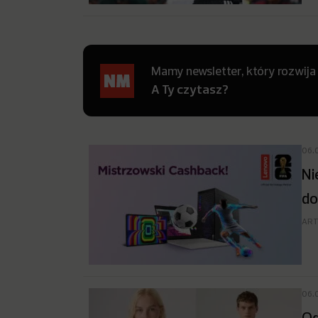
Mamy newsletter, który rozwija
A Ty czytasz?
06.
Ni
do
ART
06.
Od