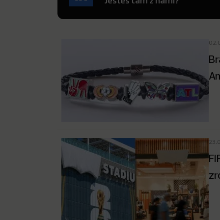
Jesteś tam z nami?
02.
Br
Am
23.
FI
zr