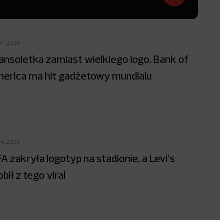
07.2026
ansoletka zamiast wielkiego logo. Bank of
erica ma hit gadżetowy mundialu
06.2026
FA zakryła logotyp na stadionie, a Levi’s
obił z tego viral