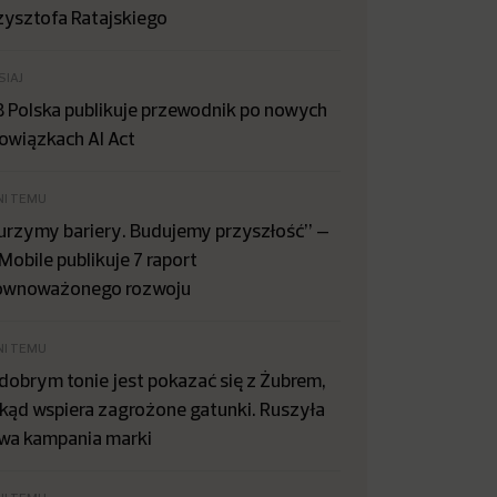
zysztofa Ratajskiego
SIAJ
B Polska publikuje przewodnik po nowych
owiązkach AI Act
NI TEMU
urzymy bariery. Budujemy przyszłość” –
Mobile publikuje 7 raport
ównoważonego rozwoju
NI TEMU
dobrym tonie jest pokazać się z Żubrem,
kąd wspiera zagrożone gatunki. Ruszyła
wa kampania marki