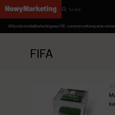
AI
Social media
Marketingowa 11
E-commerce
Kampanie rekl
FIFA
15.
Mu
ka