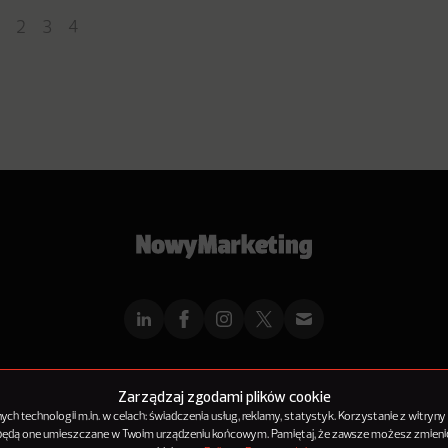
2
3
4
mMarketingu
Reklama
Kontakt
Polityka Prywatności
Kanał RSS
Mapa ar
Zarządzaj zgodami plików cookie
h technologii m.in. w celach: świadczenia usług, reklamy, statystyk. Korzystanie z witryny
 będą one umieszczane w Twoim urządzeniu końcowym. Pamiętaj, że zawsze możesz zmienić