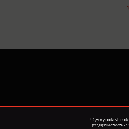
1
O Nowy
Używamy cookies i podobnyc
przeglądarki oznacza, że