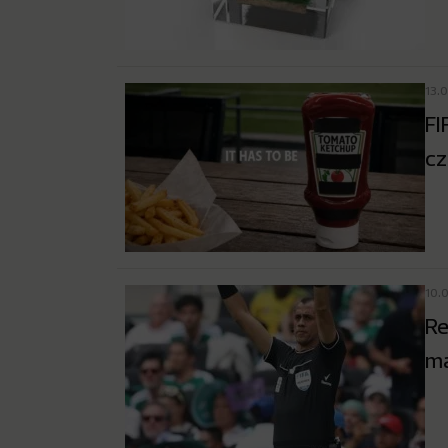
13.
FI
cz
10.
Re
ma