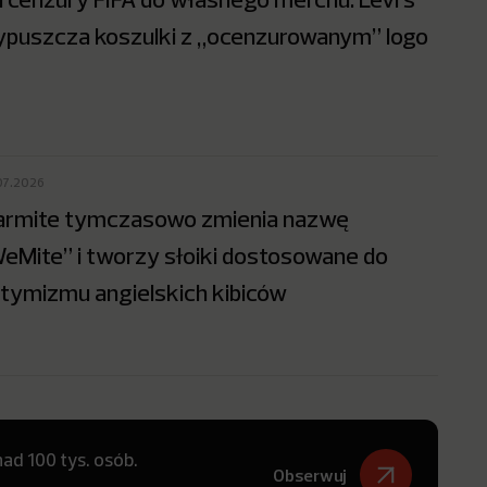
puszcza koszulki z „ocenzurowanym” logo
07.2026
rmite tymczasowo zmienia nazwę
eMite” i tworzy słoiki dostosowane do
tymizmu angielskich kibiców
ad 100 tys. osób.
Obserwuj