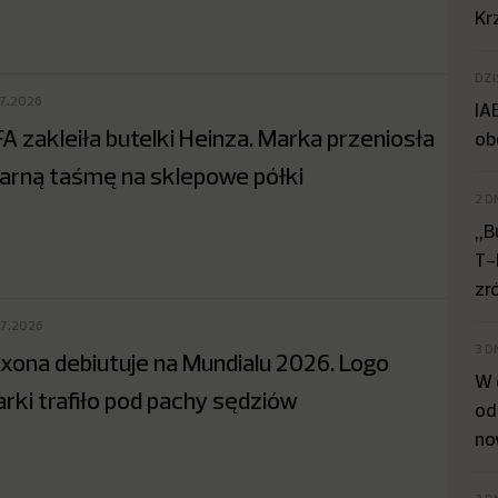
Kr
DZI
07.2026
IA
FA zakleiła butelki Heinza. Marka przeniosła
ob
arną taśmę na sklepowe półki
2 D
„B
T-
zr
07.2026
3 D
xona debiutuje na Mundialu 2026. Logo
W 
rki trafiło pod pachy sędziów
od
no