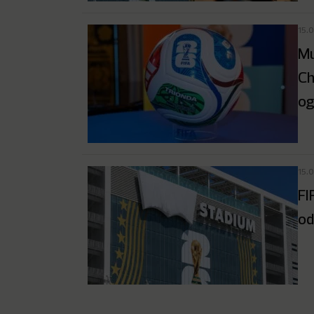
15.
Mu
Ch
og
15.
FI
od