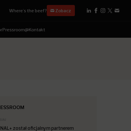
Where's the beef?
Zobacz
r
Pressroom
@Kontakt
RESSROOM
SIAJ
NAL+ został oficjalnym partnerem