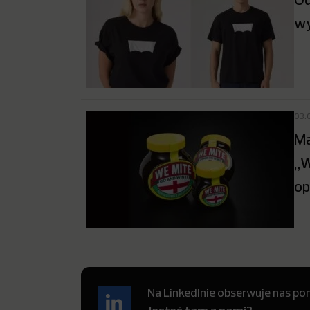
wy
03.
Ma
„W
op
Na LinkedInie obserwuje nas pon