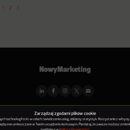
1
2
3
mMarketingu
Reklama
Kontakt
Polityka Prywatności
Kanał RSS
Mapa ar
Zarządzaj zgodami plików cookie
h technologii m.in. w celach: świadczenia usług, reklamy, statystyk. Korzystanie z witryny
 będą one umieszczane w Twoim urządzeniu końcowym. Pamiętaj, że zawsze możesz zmienić
© 2012-2025
NowyMarketing jest marką 143Media Sp. z o.o.
znajdziesz w
Polityce Prywatności
.