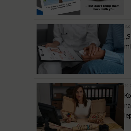
11.
„S
mi
20.
Ko
na
le