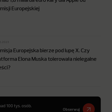
misji Europejskiej
12.2023
misja Europejska bierze pod lupę X. Czy
atforma Elona Muska tolerowała nielegalne
eści?
ad 100 tys. osób.
Obserwuj