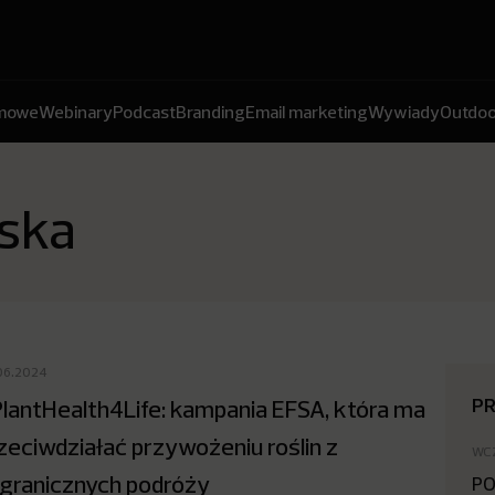
amowe
Webinary
Podcast
Branding
Email marketing
Wywiady
Outdoo
jska
06.2024
P
lantHealth4Life: kampania EFSA, która ma
zeciwdziałać przywożeniu roślin z
WC
granicznych podróży
PO