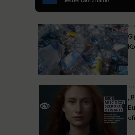
Jesteś tam z nami?
09.
Gi
Ko
23.
„B
Eu
of