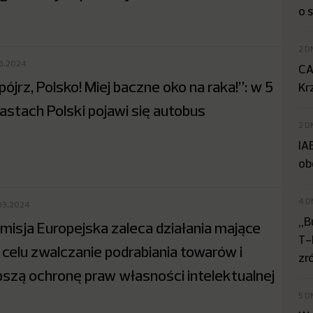
o 
2 D
06.2024
CA
pójrz, Polsko! Miej baczne oko na raka!”: w 5
Kr
astach Polski pojawi się autobus
2 D
IA
ob
4 D
03.2024
„B
misja Europejska zaleca działania mające
T-
 celu zwalczanie podrabiania towarów i
zr
pszą ochronę praw własności intelektualnej
5 D