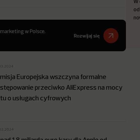
W 
od
no
 marketing w Polsce.
Rozwijaj się
03.2024
misja Europejska wszczyna formalne
stępowanie przeciwko AliExpress na mocy
tu o usługach cyfrowych
03.2024
nad 1,8 miliarda euro kary dla Apple od