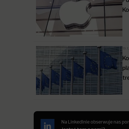
Ko
19.
Ko
pl
tr
Na LinkedInie obserwuje nas pon