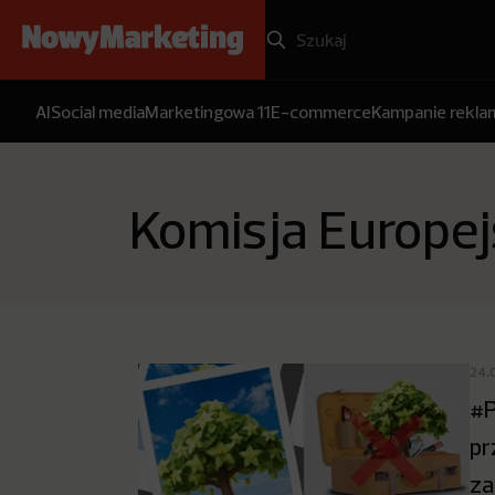
AI
Social media
Marketingowa 11
E-commerce
Kampanie rekl
Komisja Europe
24.
#P
pr
za