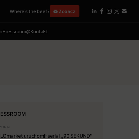
Where's the beef?
Zobacz
r
Pressroom
@Kontakt
RESSROOM
ZORAJ
LOmarket uruchomił serial „90 SEKUND”