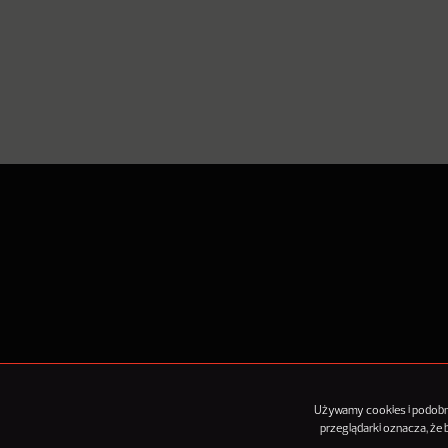
O Nowy
Używamy cookies i podobnyc
przeglądarki oznacza, że