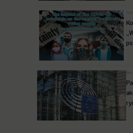
11.
Ko
„W
ps
06.
Pa
ak
ry