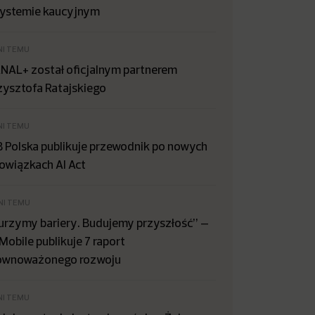
systemie kaucyjnym
NI TEMU
NAL+ został oficjalnym partnerem
zysztofa Ratajskiego
NI TEMU
B Polska publikuje przewodnik po nowych
owiązkach AI Act
NI TEMU
urzymy bariery. Budujemy przyszłość” –
Mobile publikuje 7 raport
ównoważonego rozwoju
NI TEMU