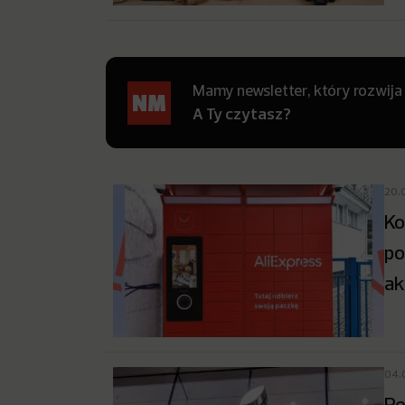
Mamy newsletter, który rozwija
A Ty czytasz?
20.
Ko
po
ak
04.
Po