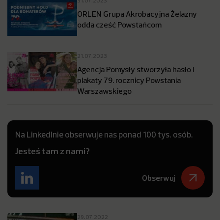
31.07.2023
ORLEN Grupa Akrobacyjna Żelazny
odda cześć Powstańcom
21.07.2023
Agencja Pomysły stworzyła hasło i
plakaty 79. rocznicy Powstania
Warszawskiego
Na LinkedInie obserwuje nas ponad 100 tys. osób.
Jesteś tam z nami?
Obserwuj
29.07.2022