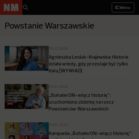
Menu
Powstanie Warszawskie
19.03.2026
Agnieszka Łesiuk-Krajewska: Historia
działa wtedy, gdy przestaje być tylko
datą [WYWIAD]
29.07.2025
„BohaterON-włącz historię”:
uruchomiono zbiórkę na rzecz
Powstańców Warszawskich
31.07.2024
Kampania „BohaterON-włącz historię”: