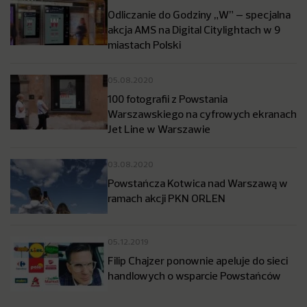
Odliczanie do Godziny „W” – specjalna
akcja AMS na Digital Citylightach w 9
miastach Polski
05.08.2020
100 fotografii z Powstania
Warszawskiego na cyfrowych ekranach
Jet Line w Warszawie
03.08.2020
Powstańcza Kotwica nad Warszawą w
ramach akcji PKN ORLEN
05.12.2019
Filip Chajzer ponownie apeluje do sieci
handlowych o wsparcie Powstańców