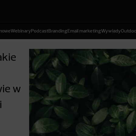
amowe
Webinary
Podcast
Branding
Email marketing
Wywiady
Outdoo
akie
wie w
i