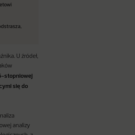
etowi
odstrasza,
źnika. U źródeł,
laków
5-stopniowej
cymi się do
naliza
wej analizy