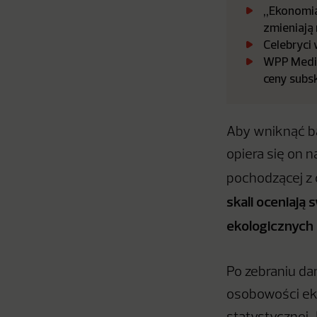
„Ekonomia
zmieniają 
Celebryci
WPP Media:
ceny subs
Aby wniknąć bar
opiera się on 
pochodzącej z 
skali oceniają
ekologicznych 
Po zebraniu da
osobowości ek