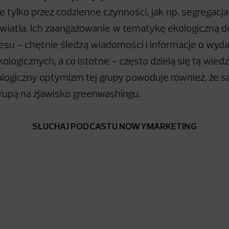
ie tylko przez codzienne czynności, jak np. segregacj
wiatła. Ich zaangażowanie w tematykę ekologiczną d
esu – chętnie śledzą wiadomości i informacje o wyda
ologicznych, a co istotne – często dzielą się tą wiedzą
logiczny optymizm tej grupy powoduje również, że są
rupą na zjawisko greenwashingu.
SŁUCHAJ PODCASTU NOWYMARKETING