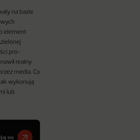
wały na bazie
gowych
ko element
zielonej
ści pro-
nowił realny
przez media. Co
dnak wykonują
mi lub
jaj się