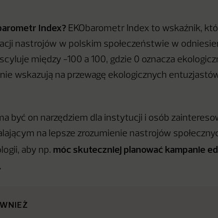
barometr Index?
EKObarometr Index to wskaźnik, któ
acji nastrojów w polskim społeczeństwie w odniesieni
scyluje między -100 a 100, gdzie 0 oznacza ekologic
nie wskazują na przewagę ekologicznych entuzjastów
 być on narzędziem dla instytucji i osób zainteres
alającym na lepsze zrozumienie nastrojów społeczny
móc skuteczniej planować kampanie e
ogii, aby np.
.
ÓWNIEŻ