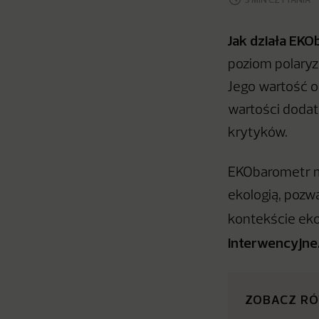
Jak działa EKO
poziom polaryz
Jego wartość o
wartości dodat
krytyków.
EKObarometr ma
ekologią, pozw
kontekście ekol
interwencyjne
ZOBACZ R