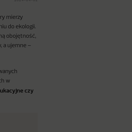
ry mierzy
u do ekologii.
zną obojętność,
, a ujemne –
owanych
ch w
dukacyjne czy