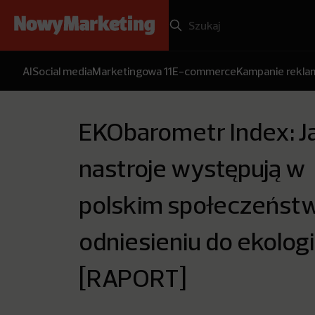
AI
Social media
Marketingowa 11
E-commerce
Kampanie rekl
EKObarometr Index: J
nastroje występują w
polskim społeczeńst
odniesieniu do ekologi
[RAPORT]