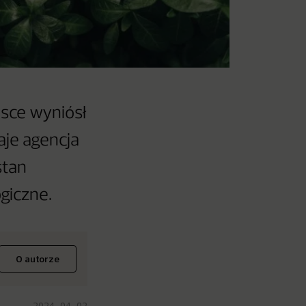
sce wyniósł
aje agencja
stan
giczne.
O autorze
2024-04-02