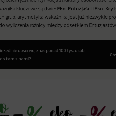
Jej celem jest identyfikacja struktury osobowości eko
Eko-Entuzjaści i Eko-Kry
kaźnika kluczowe są dwie:
ch grup, arytmetyka wskaźnika jest już niezwykle pro
do wyliczenia różnicy między odsetkiem Entuzjastów
inkedInie obserwuje nas ponad 100 tys. osób.
Ob
teś tam z nami?