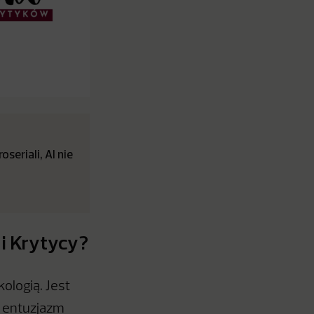
seriali, AI nie
 i Krytycy?
kologią. Jest
h entuzjazm