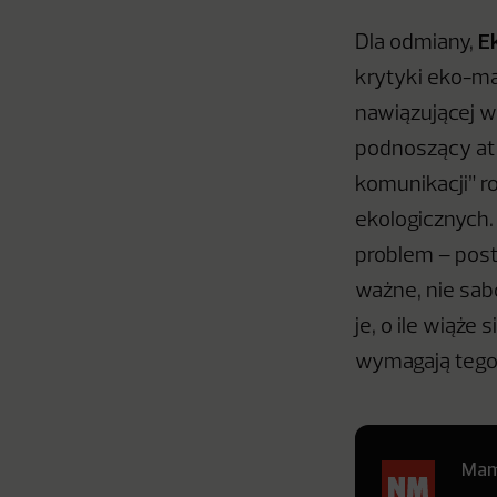
E
Dla odmiany,
krytyki eko-ma
nawiązującej w
podnoszący atr
komunikacji” r
ekologicznych.
problem – post
ważne, nie sab
je, o ile wiąż
wymagają tego 
Mamy