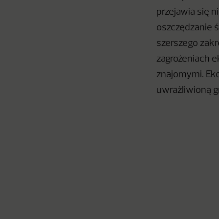
przejawia się n
oszczędzanie ś
szerszego zakr
zagrożeniach ek
znajomymi. Eko
uwrażliwioną g