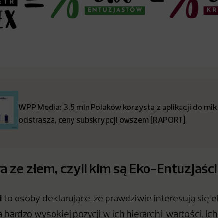
WPP Media: 3,5 mln Polaków korzysta z aplikacji do mikro
odstrasza, ceny subskrypcji owszem [RAPORT]
a ze złem, czyli kim są Eko-Entuzjaści
i
to osoby deklarujące, że prawdziwie interesują się e
bardzo wysokiej pozycji w ich hierarchii wartości. Ic