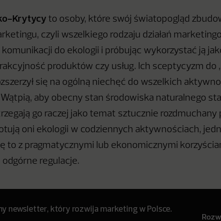
ko-Krytycy
to osoby, które swój światopogląd zbudo
rketingu, czyli wszelkiego rodzaju działań marketin
 komunikacji do ekologii i próbując wykorzystać ją ja
akcyjność produktów czy usług. Ich sceptycyzm do „
ozszerzył się na ogólną niechęć do wszelkich aktywno
 Wątpią, aby obecny stan środowiska naturalnego sta
rzegają go raczej jako temat sztucznie rozdmuchany 
otują oni ekologii w codziennych aktywnościach, je
e się to z pragmatycznymi lub ekonomicznymi korzyścia
odgórne regulacje.
 newsletter, który rozwija marketing w Polsce.
Rozwi