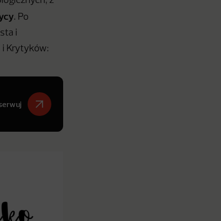
logicznych, z
tycy
. Po
sta i
 i Krytyków:
serwuj