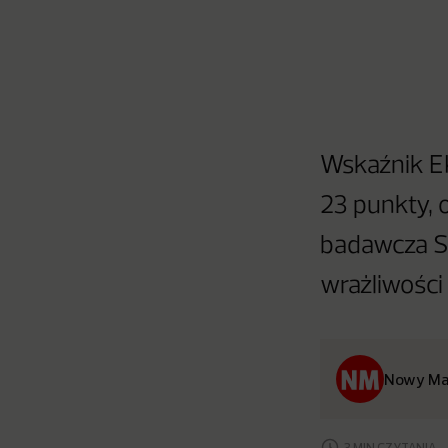
Wskaźnik E
23 punkty, 
badawcza SW
wrażliwości
Nowy Ma
3 MIN CZYTANIA