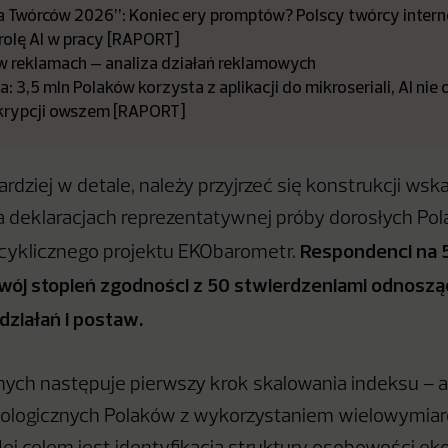
 Twórców 2026”: Koniec ery promptów? Polscy twórcy intern
rolę AI w pracy [RAPORT]
 w reklamach – analiza działań reklamowych
 3,5 mln Polaków korzysta z aplikacji do mikroseriali, AI nie 
krypcji owszem [RAPORT]
dziej w detale, należy przyjrzeć się konstrukcji wska
na deklaracjach reprezentatywnej próby dorosłych Po
Respondenci na 
cyklicznego projektu EKObarometr.
 swój stopień zgodności z 50 stwierdzeniami odnoszą
działań i postaw.
nych następuje pierwszy krok skalowania indeksu – a
ologicznych Polaków z wykorzystaniem wielowymiaro