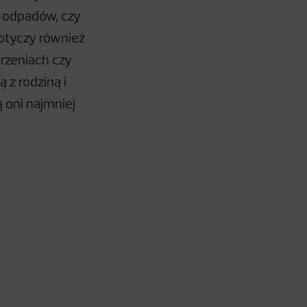
a odpadów, czy
otyczy również
rzeniach czy
 z rodziną i
 oni najmniej