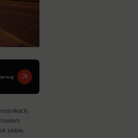
serwuj
 nośnikach,
z hasłem
k siebie.