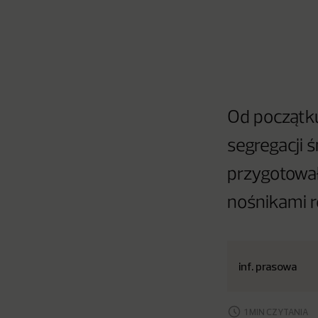
Od początk
segregacji 
przygotowa
nośnikami 
inf. prasowa
1 MIN CZYTANIA