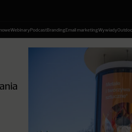
amowe
Webinary
Podcast
Branding
Email marketing
Wywiady
Outdoo
ania