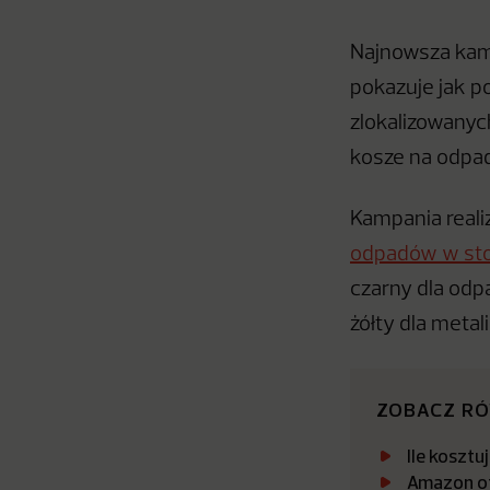
Najnowsza kamp
pokazuje jak 
zlokalizowanyc
kosze na odpa
Kampania reali
odpadów w sto
czarny dla odp
żółty dla metal
ZOBACZ R
Ile koszt
Amazon ot