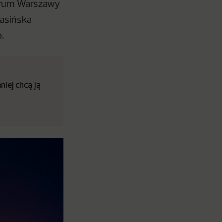
trum Warszawy
Jasińska
.
iej chcą ją