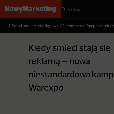
AI
Social media
Marketingowa 11
E-commerce
Kampanie rekl
Kiedy śmieci stają się
reklamą – nowa
niestandardowa kamp
Warexpo