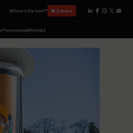
Where's the beef?
Zobacz
r
Pressroom
@Kontakt