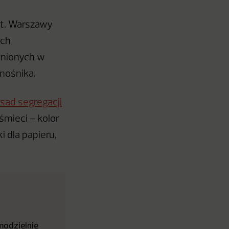
st. Warszawy
ych
ienionych w
nośnika.
sad segregacji
śmieci – kolor
 dla papieru,
modzielnie