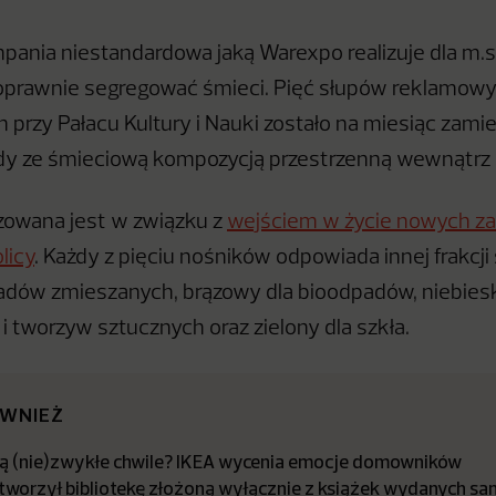
ania niestandardowa jaką Warexpo realizuje dla m.
poprawnie segregować śmieci. Pięć słupów reklamow
h przy Pałacu Kultury i Nauki zostało na miesiąc zam
dy ze śmieciową kompozycją przestrzenną wewnątrz 
zowana jest w związku z
wejściem w życie nowych za
licy
. Każdy z pięciu nośników odpowiada innej frakcji 
adów zmieszanych, brązowy dla bioodpadów, niebieski
i i tworzyw sztucznych oraz zielony dla szkła.
ÓWNIEŻ
ują (nie)zwykłe chwile? IKEA wycenia emocje domowników
worzył bibliotekę złożoną wyłącznie z książek wydanych sa