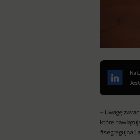
Na L
Jes
– Uwagę zwraca
które nawiązuj
#segregujna5 z