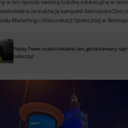
my w ten sposób swoistą ścieżkę edukacyjną w cen
owiedzialna za realizację kampanii Aleksandra Derc-
ziału Marketingu i Komunikacji Społecznej w Warexpo
Paddy Power znalazł reklamę tam, gdzie kierowcy najmn
zobaczyć