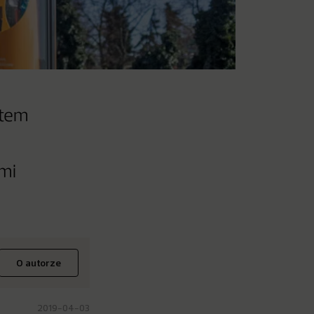
stem
mi
O autorze
2019-04-03