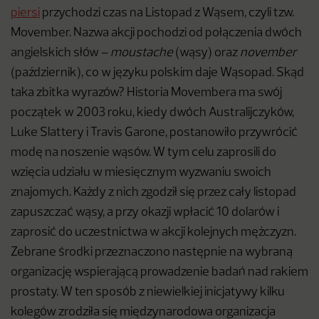
piersi
przychodzi czas na Listopad z Wąsem, czyli tzw.
Movember. Nazwa akcji pochodzi od połączenia dwóch
angielskich słów –
moustache
(wąsy) oraz
november
(październik), co w języku polskim daje Wąsopad. Skąd
taka zbitka wyrazów? Historia Movembera ma swój
początek w 2003 roku, kiedy dwóch Australijczyków,
Luke Slattery i Travis Garone, postanowiło przywrócić
modę na noszenie wąsów. W tym celu zaprosili do
wzięcia udziału w miesięcznym wyzwaniu swoich
znajomych. Każdy z nich zgodził się przez cały listopad
zapuszczać wąsy, a przy okazji wpłacić 10 dolarów i
zaprosić do uczestnictwa w akcji kolejnych mężczyzn.
Zebrane środki przeznaczono następnie na wybraną
organizację wspierającą prowadzenie badań nad rakiem
prostaty. W ten sposób z niewielkiej inicjatywy kilku
kolegów zrodziła się międzynarodowa organizacja