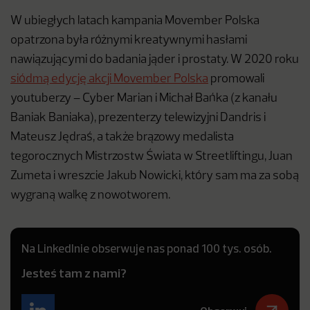
W ubiegłych latach kampania Movember Polska
opatrzona była różnymi kreatywnymi hasłami
nawiązującymi do badania jąder i prostaty. W 2020 roku
siódmą edycję akcji Movember Polska
promowali
youtuberzy – Cyber Marian i Michał Bańka (z kanału
Baniak Baniaka), prezenterzy telewizyjni Dandris i
Mateusz Jędraś, a także brązowy medalista
tegorocznych Mistrzostw Świata w Streetliftingu, Juan
Zumeta i wreszcie Jakub Nowicki, który sam ma za sobą
wygraną walkę z nowotworem.
Na LinkedInie obserwuje nas ponad 100 tys. osób.
Jesteś tam z nami?