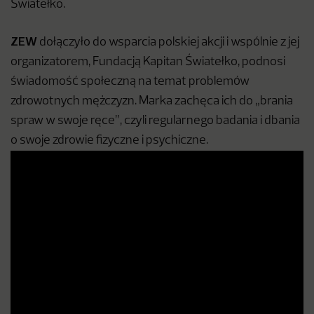
Światełko.
ZEW
dołączyło do wsparcia polskiej akcji i wspólnie z jej
organizatorem, Fundacją Kapitan Światełko, podnosi
świadomość społeczną na temat problemów
zdrowotnych mężczyzn. Marka zachęca ich do „brania
spraw w swoje ręce”, czyli regularnego badania i dbania
o swoje zdrowie fizyczne i psychiczne.