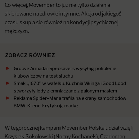
Co więcej, Movember to już nie tylko działania
skierowane na zdrowie intymne. Akcja od jakiegoś
czasu skupia się również na kondycji psychicznej
mężczyzn.
ZOBACZ RÓWNIEŻ
Groove Armada i Specsavers wysyłają pokolenie
klubowiczów na test słuchu
Smak „1670” w wafelku. Kuchnia Vikinga i Good Lood
stworzyły lody ziemniaczane z palonym masłem
Reklama Spider-Mana trafiła na ekrany samochodów
BMW. Klienci krytykują markę
W tegorocznej kampanii Movember Polska udział wzięli
Krzysiek Sokołowski (Nocny Kochanek), Czadoman,