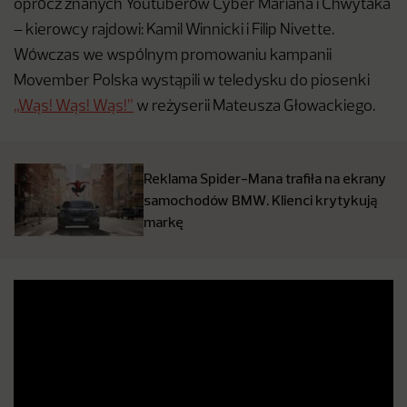
oprócz znanych Youtuberów Cyber Mariana i Chwytaka
– kierowcy rajdowi: Kamil Winnicki i Filip Nivette.
Wówczas we wspólnym promowaniu kampanii
Movember Polska wystąpili w teledysku do piosenki
„Wąs! Wąs! Wąs!”
w reżyserii Mateusza Głowackiego.
Reklama Spider-Mana trafiła na ekrany
samochodów BMW. Klienci krytykują
markę