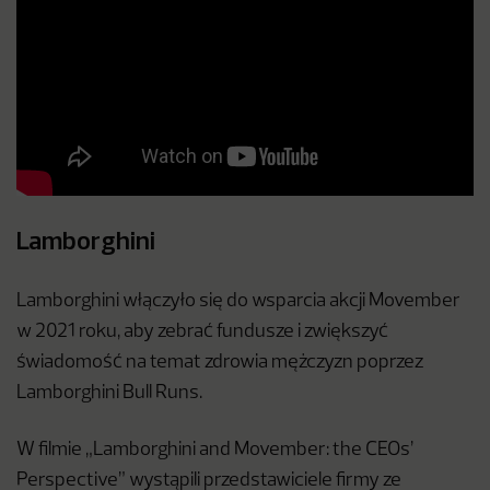
Lamborghini
Lamborghini włączyło się do wsparcia akcji Movember
w 2021 roku, aby zebrać fundusze i zwiększyć
świadomość na temat zdrowia mężczyzn poprzez
Lamborghini Bull Runs.
W filmie „Lamborghini and Movember: the CEOs’
Perspective” wystąpili przedstawiciele firmy ze