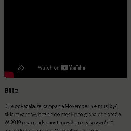
Billie
Billie pokazała, że kampania Movember nie musi być
skierowana wyłącznie do męskiego grona odbiorców.
W 2019 roku marka postanowiła nie tylko zwrócić