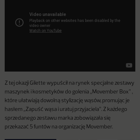
Z tej okazji Gilette wypuścił na rynek specjalne zestawy
maszynek i kosmetyków do golenia „Movember Box” ,
które ułatwiają dowolną stylizację wąsów, promując je
hasłem „Zapuść wąsa i uratuj przyjaciela”. Z każdego
sprzedanego zestawu marka zobowiązała się
przekazać 5 funtów na organizację Movember.