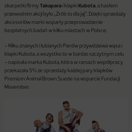
Takapara
Kubota
skarpetki firmy
i klapki
, a hasłem
przewodnim akcji było „Zrób to dla jaj”. Dzięki sprzedaży
akcesoriów marki wsparły przeprowadzenie
bezpłatnych badań w kilku miastach w Polsce.
– Kilku znanych i lubianych Panów przywdziewa wąsa i
klapki Kubota, a wszystko to w bardzo szczytnym celu
– napisała marka Kubota, która w ramach współpracy
przekazała 5% ze sprzedaży każdej pary klapków
Premium Animal Brown Suede na wsparcie Fundacji
Movember.