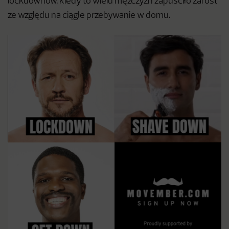
lockdownów, kiedy to wielu mężczyzn zapuściło zarost
ze względu na ciągłe przebywanie w domu.