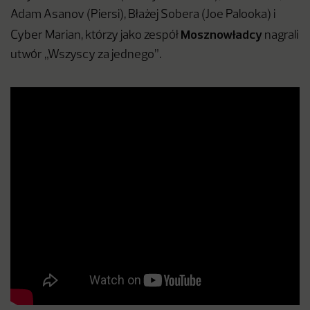
Adam Asanov (Piersi), Błażej Sobera (Joe Palooka) i
Mosznowładcy
Cyber Marian, którzy jako zespół
nagrali
utwór „Wszyscy za jednego”.