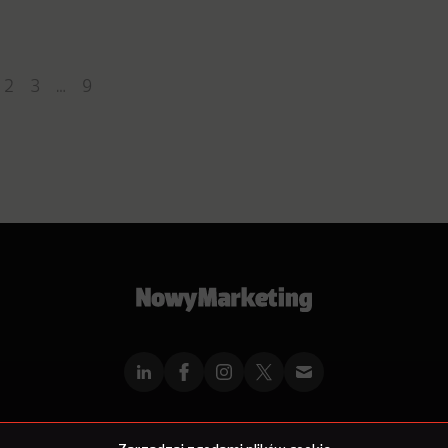
2
3
…
9
mMarketingu
Reklama
Kontakt
Polityka Prywatności
Kanał RSS
Mapa ar