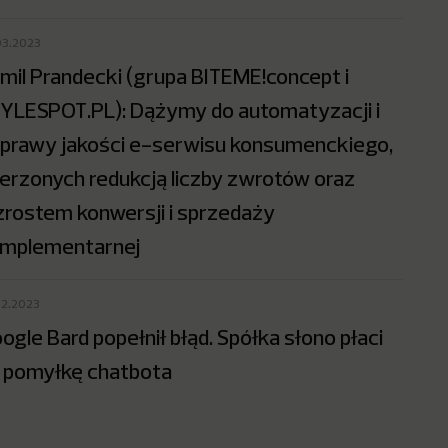
03.2023
mil Prandecki (grupa BITEME!concept i
YLESPOT.PL): Dążymy do automatyzacji i
prawy jakości e-serwisu konsumenckiego,
erzonych redukcją liczby zwrotów oraz
rostem konwersji i sprzedaży
mplementarnej
02.2023
ogle Bard popełnił błąd. Spółka słono płaci
 pomyłkę chatbota