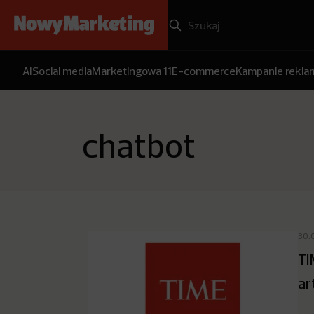
AI
Social media
Marketingowa 11
E-commerce
Kampanie rekl
chatbot
30.
TI
ar