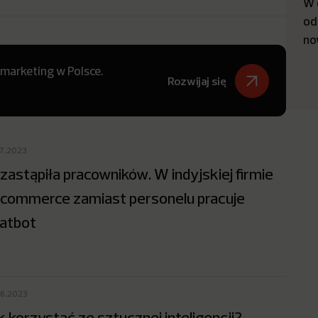
W 
od
no
 marketing w Polsce.
Rozwijaj się
07.2023
 zastąpiła pracowników. W indyjskiej firmie
commerce zamiast personelu pracuje
atbot
06.2023
k korzystać ze sztucznej inteligencji?