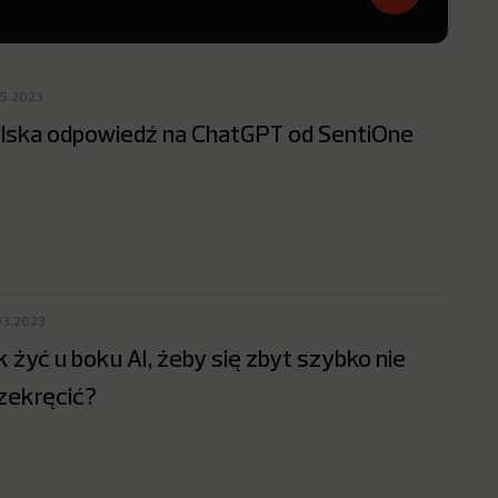
05.2023
lska odpowiedź na ChatGPT od SentiOne
03.2023
k żyć u boku AI, żeby się zbyt szybko nie
zekręcić?