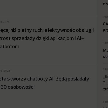
o 
3 D
01.2026
CA
ęcej niż płatny ruch: efektywność obsługi i
Kr
rost sprzedaży dzięki aplikacjom i AI-
3 D
atbotom
IA
ob
5 D
08.2023
„B
ta stworzy chatboty AI. Będą posiadały
T-
 30 osobowości
zr
6 D