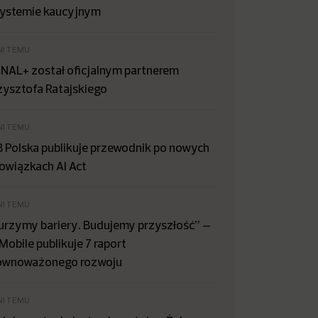
systemie kaucyjnym
NI TEMU
NAL+ został oficjalnym partnerem
zysztofa Ratajskiego
NI TEMU
B Polska publikuje przewodnik po nowych
owiązkach AI Act
NI TEMU
urzymy bariery. Budujemy przyszłość” –
Mobile publikuje 7 raport
ównoważonego rozwoju
NI TEMU