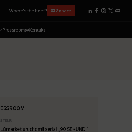
Where's the beef?
Zobacz
r
Pressroom
@Kontakt
RESSROOM
NI TEMU
LOmarket uruchomił serial „90 SEKUND”