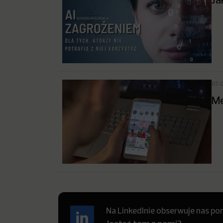
07.
Me
Na LinkedInie obserwuje nas pon