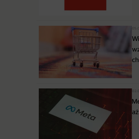
05.
Wi
wz
ch
02.
Me
aż