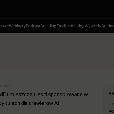
amowe
Webinary
Podcast
Branding
Email marketing
Wywiady
Outdoo
07.2026
P
ME umieszcza treści sponsorowane w
tykułach dla crawlerów AI
2 D
PO