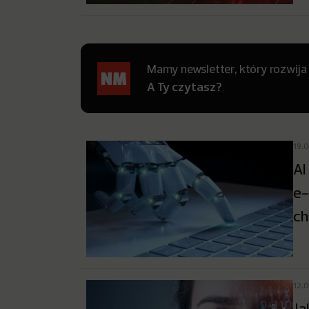
Mamy newsletter, który rozwija
A Ty czytasz?
19.
AI
e-
ch
12.
Ja