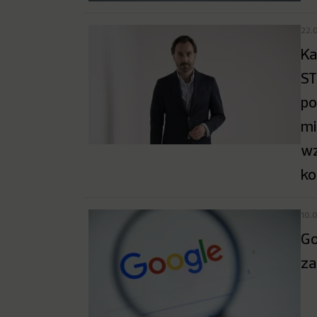
22.
Ka
ST
po
mi
wz
ko
10.
Go
za