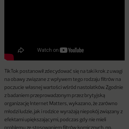
TikTok postanowił zdecydować się na taki krok z uwagi
na obawy związane z wpływem tego rodzaju filtrów na
poczucie własnej wartości wśród nastolatków. Zgodnie
z badaniem przeprowadzonym przez brytyjską
organizację Internet Matters, wykazano, że zarówno
młodzi ludzie, jak i rodzice wyrażają niepokój związany z
efektami upiększającymi, podczas gdy nie mieli
problemu ze stosowaniem filtrów komicznych, np.