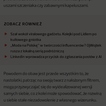
uszami szczeniaka czy zabawnymi kapeluszami.
ZOBACZ RÓWNIEŻ
Szał wokół viralowego gadżetu. Kolejki pod Lidlem po
kultowego gniotka
„Moda na Polskę” w twórczości influencerów? OjWojtek
rusza z lokalną serią podróżniczą
LinkedIn wprowadza przycisk do zgłaszania postów z AI
Powodem do obaw jest przede wszystkim to, że
nastolatki, patrząc na swoją twarz z nałożonym filtrem,
mogą przyzwyczajać się do wyidealizowanej wersji
samych siebie, co z kolei może spowodować, że rozwiną
u siebie stałe niezadowolenie z własnego wizerunku.