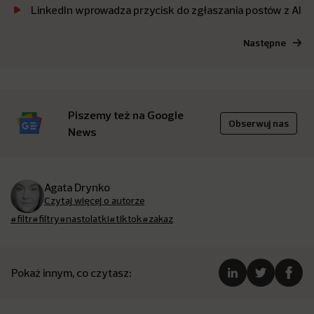
LinkedIn wprowadza przycisk do zgłaszania postów z AI
Następne
Piszemy też na Google
Obserwuj nas
News
Agata Drynko
Czytaj więcej o autorze
#filtr
#filtry
#nastolatki
#tiktok
#zakaz
Pokaż innym, co czytasz: