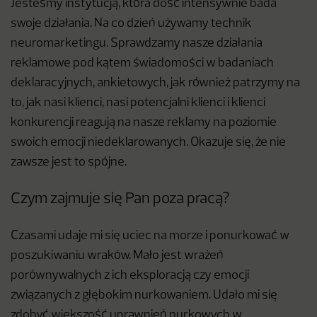
Jesteśmy instytucją, która dość intensywnie bada
swoje działania. Na co dzień używamy technik
neuromarketingu. Sprawdzamy nasze działania
reklamowe pod kątem świadomości w badaniach
deklaracyjnych, ankietowych, jak również patrzymy na
to, jak nasi klienci, nasi potencjalni klienci i klienci
konkurencji reagują na nasze reklamy na poziomie
swoich emocji niedeklarowanych. Okazuje się, że nie
zawsze jest to spójne.
Czym zajmuje się Pan poza pracą?
Czasami udaje mi się uciec na morze i ponurkować w
poszukiwaniu wraków. Mało jest wrażeń
porównywalnych z ich eksploracją czy emocji
związanych z głębokim nurkowaniem. Udało mi się
zdobyć większość uprawnień nurkowych w