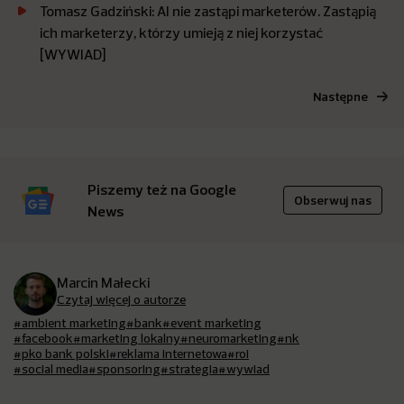
Tomasz Gadziński: AI nie zastąpi marketerów. Zastąpią
ich marketerzy, którzy umieją z niej korzystać
[WYWIAD]
Następne
Piszemy też na Google
Obserwuj nas
News
Marcin Małecki
Czytaj więcej o autorze
#ambient marketing
#bank
#event marketing
#facebook
#marketing lokalny
#neuromarketing
#nk
#pko bank polski
#reklama internetowa
#roi
#social media
#sponsoring
#strategia
#wywiad