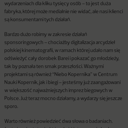
wydarzeniach dla kliku tysięcy osób – to jest duża
fabryka, której może medialnie nie widać, ale nasi klienci
są konsumentami tych działań.
Bardzo dużo robimy w zakresie działań
sponsoringowych – chociażby digitalizacja arcydzieł
polskiej kinematografii, w ramach której udało nam się
odświeżyć cały dorobek Barei i pokazać go młodzieży,
tak by poznała ten smak przeszłości. Ważnymi
projektami są również “Niebo Kopernika” w Centrum
Nauki Kopernik, jak i biegi – jesteśmy już zaangażowani
w większość najważniejszych imprez biegowych w
Polsce. Już teraz mocno działamy, a wydarzy się jeszcze
sporo.
Warto również powiedzieć dwa słowa o badaniach.