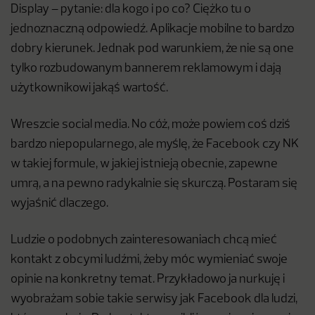
Display – pytanie: dla kogo i po co? Ciężko tu o
jednoznaczną odpowiedź. Aplikacje mobilne to bardzo
dobry kierunek. Jednak pod warunkiem, że nie są one
tylko rozbudowanym bannerem reklamowym i dają
użytkownikowi jakąś wartość.
Wreszcie social media. No cóż, może powiem coś dziś
bardzo niepopularnego, ale myślę, że Facebook czy NK
w takiej formule, w jakiej istnieją obecnie, zapewne
umrą, a na pewno radykalnie się skurczą. Postaram się
wyjaśnić dlaczego.
Ludzie o podobnych zainteresowaniach chcą mieć
kontakt z obcymi ludźmi, żeby móc wymieniać swoje
opinie na konkretny temat. Przykładowo ja nurkuję i
wyobrażam sobie takie serwisy jak Facebook dla ludzi,