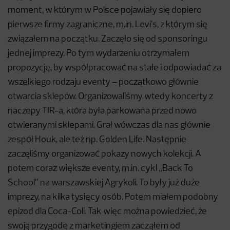
moment, w którym w Polsce pojawiały się dopiero
pierwsze firmy zagraniczne, m.in. Levi’s, z którym się
związałem na początku. Zaczęło się od sponsoringu
jednej imprezy. Po tym wydarzeniu otrzymałem
propozycję, by współpracować na stałe i odpowiadać za
wszelkiego rodzaju eventy – początkowo głównie
otwarcia sklepów. Organizowaliśmy wtedy koncerty z
naczepy TIR-a, która była parkowana przed nowo
otwieranymi sklepami. Grał wówczas dla nas głównie
zespół Houk, ale też np. Golden Life. Następnie
zaczęliśmy organizować pokazy nowych kolekcji. A
potem coraz większe eventy, m.in. cykl „Back To
School” na warszawskiej Agrykoli. To były już duże
imprezy, na kilka tysięcy osób. Potem miałem podobny
epizod dla Coca-Coli. Tak więc można powiedzieć, że
swoją przygodę z marketingiem zacząłem od