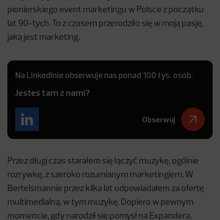
pionierskiego event marketingu w Polsce z początku
lat 90-tych. To z czasem przerodziło się w moją pasję,
jaką jest marketing.
Na LinkedInie obserwuje nas ponad 100 tys. osób.
Jesteś tam z nami?
Obserwuj
Przez długi czas starałem się łączyć muzykę, ogólnie
rozrywkę, z szeroko rozumianym marketingiem. W
Bertelsmannie przez kilka lat odpowiadałem za ofertę
multimedialną, w tym muzykę. Dopiero w pewnym
momencie, gdy narodził się pomysł na Expandera,