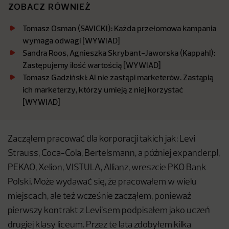
ZOBACZ RÓWNIEŻ
Tomasz Osman (SAVICKI): Każda przełomowa kampania
wymaga odwagi [WYWIAD]
Sandra Roos, Agnieszka Skrybant-Jaworska (Kappahl):
Zastępujemy ilość wartością [WYWIAD]
Tomasz Gadziński: AI nie zastąpi marketerów. Zastąpią
ich marketerzy, którzy umieją z niej korzystać
[WYWIAD]
Zacząłem pracować dla korporacji takich jak: Levi
Strauss, Coca-Cola, Bertelsmann, a później expander.pl,
PEKAO, Xelion, VISTULA, Allianz, wreszcie PKO Bank
Polski. Może wydawać się, że pracowałem w wielu
miejscach, ale też wcześnie zacząłem, ponieważ
pierwszy kontrakt z Levi’sem podpisałem jako uczeń
drugiej klasy liceum. Przez te lata zdobyłem kilka