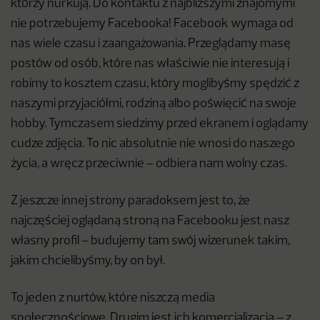
którzy nurkują. Do kontaktu z najbliższymi znajomymi
nie potrzebujemy Facebooka! Facebook wymaga od
nas wiele czasu i zaangażowania. Przeglądamy masę
postów od osób, które nas właściwie nie interesują i
robimy to kosztem czasu, który moglibyśmy spędzić z
naszymi przyjaciółmi, rodziną albo poświęcić na swoje
hobby. Tymczasem siedzimy przed ekranem i oglądamy
cudze zdjęcia. To nic absolutnie nie wnosi do naszego
życia, a wręcz przeciwnie – odbiera nam wolny czas.
Z jeszcze innej strony paradoksem jest to, że
najczęściej oglądaną stroną na Facebooku jest nasz
własny profil – budujemy tam swój wizerunek takim,
jakim chcielibyśmy, by on był.
To jeden z nurtów, które niszczą media
społecznościowe. Drugim jest ich komercjalizacja – z