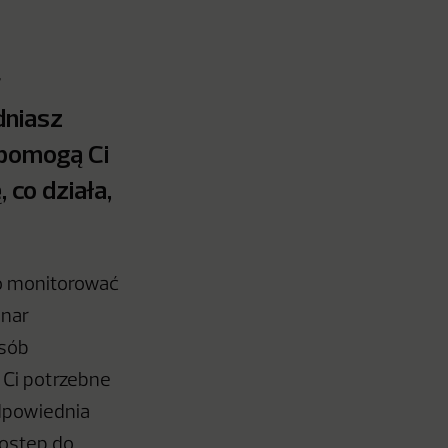
r
dniasz
 pomogą Ci
 co działa,
to monitorować
inar
osób
 Ci potrzebne
dpowiednia
dostęp do