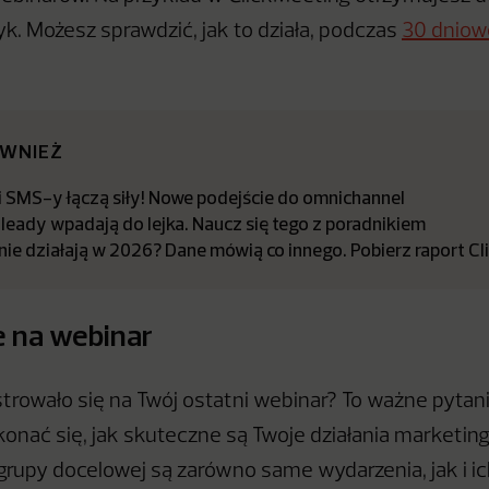
yk. Możesz sprawdzić, jak to działa, podczas
30 dniow
ÓWNIEŻ
i SMS-y łączą siły! Nowe podejście do omnichannel
a leady wpadają do lejka. Naucz się tego z poradnikiem
nie działają w 2026? Dane mówią co innego. Pobierz raport C
e na webinar
strowało się na Twój ostatni webinar? To ważne pytani
konać się, jak skuteczne są Twoje działania marketing
 grupy docelowej są zarówno same wydarzenia, jak i i