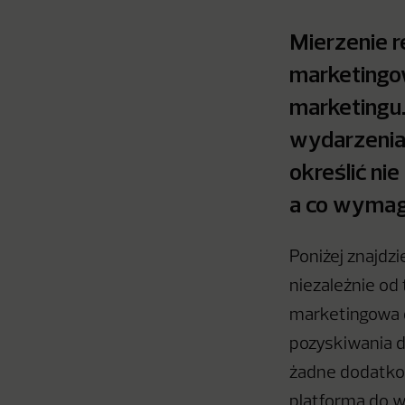
Mierzenie r
marketingow
marketingu.
wydarzenia 
określić nie
a co wymag
Poniżej znajdz
niezależnie od
marketingowa 
pozyskiwania d
żadne dodatkow
platforma do w