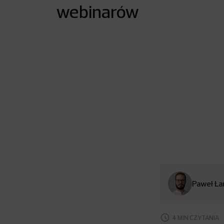
webinarów
Paweł Ła
4 MIN CZYTANIA