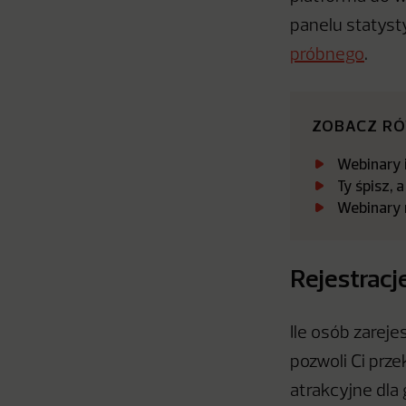
panelu statyst
próbnego
.
ZOBACZ R
Webinary 
Ty śpisz, 
Webinary 
Rejestracj
Ile osób zareje
pozwoli Ci prze
atrakcyjne dla