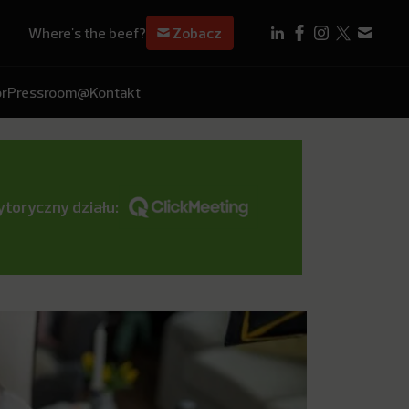
Where's the beef?
Zobacz
r
Pressroom
@Kontakt
toryczny działu: