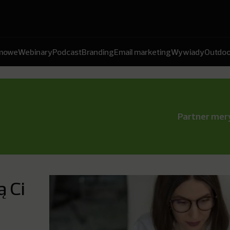
amowe
Webinary
Podcast
Branding
Email marketing
Wywiady
Outdoo
Partner mery
 Ci