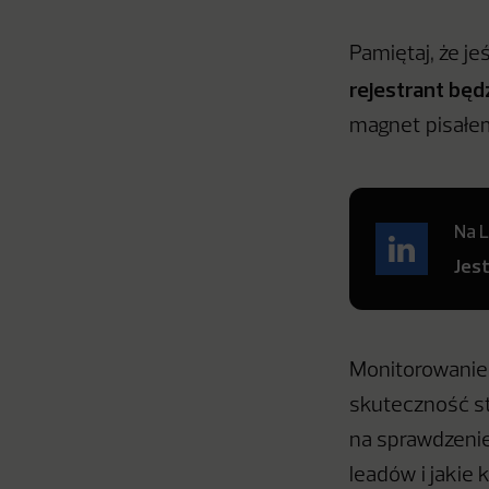
Pamiętaj, że je
rejestrant będ
magnet pisał
Na L
Jes
Monitorowanie 
skuteczność st
na sprawdzenie
leadów i jakie 