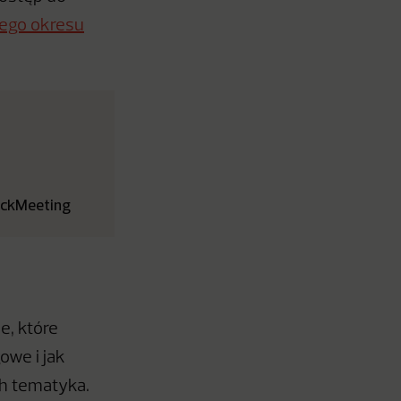
ego okresu
lickMeeting
e, które
owe i jak
ch tematyka.