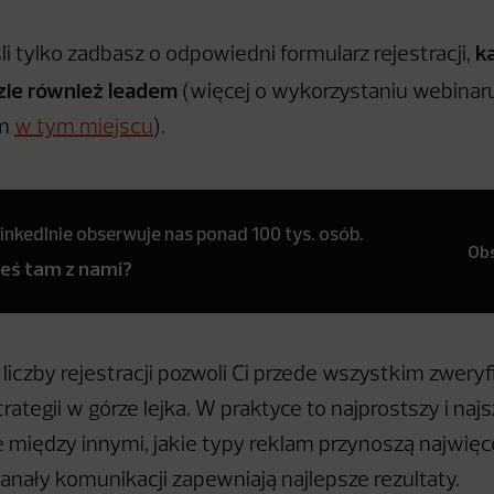
k
śli tylko zadbasz o odpowiedni formularz rejestracji,
zie również leadem
(więcej o wykorzystaniu webinaru
em
w tym miejscu
).
inkedInie obserwuje nas ponad 100 tys. osób.
Ob
teś tam z nami?
liczby rejestracji pozwoli Ci przede wszystkim zwery
rategii w górze lejka. W praktyce to najprostszy i na
 między innymi, jakie typy reklam przynoszą najwię
kanały komunikacji zapewniają najlepsze rezultaty.