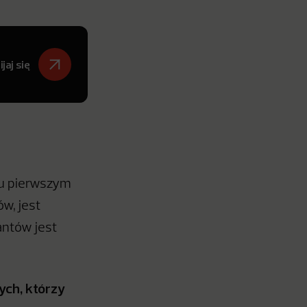
jaj się
gu pierwszym
w, jest
antów jest
ych, którzy