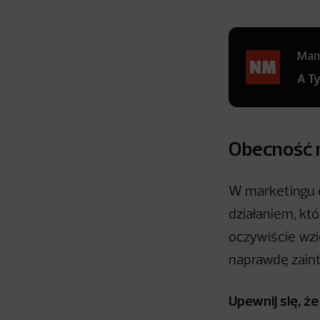
Mamy
A T
Obecność 
W marketingu 
działaniem, kt
oczywiście wzię
naprawdę zain
Upewnij się, ż