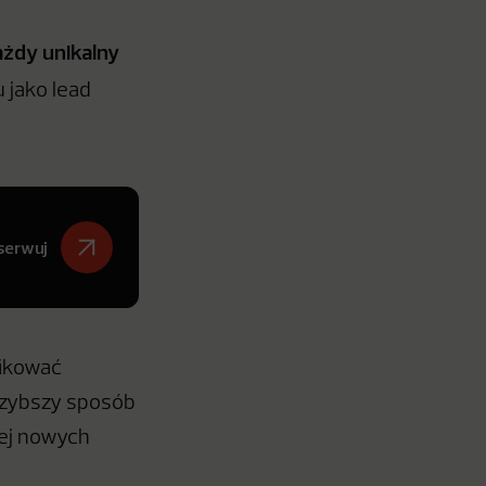
ażdy unikalny
 jako lead
serwuj
fikować
jszybszy sposób
cej nowych