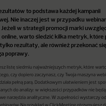
ezultatów to podstawa każdej kampanii
ej. Nie inaczej jest w przypadku webina
 Jeżeli w strategii promocji marki uwzglę
online, warto śledzić kilka metryk, które
 tylko rezultaty, ale również przekonać się,
a poprawy.
iesz listę siedmiu najważniejszych metryk, które war
 tego, czy dopiero zaczynasz, czy Twoja maszyna web
działa pełną parą. Dodatkowym ułatwieniem jest sp
anych do analizy: w większości przypadków nie będą
e narzędzia analityczne. W zupełności wystarczy o
ebinarów. Na przykład w ClickMeeting otrzymujesz 