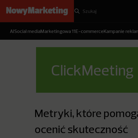
AI
Social media
Marketingowa 11
E-commerce
Kampanie rekl
ClickMeeting
Metryki, które pomogą
ocenić skuteczność