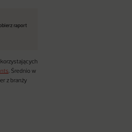
obierz raport
 korzystających
ents
. Średnio w
er z branży