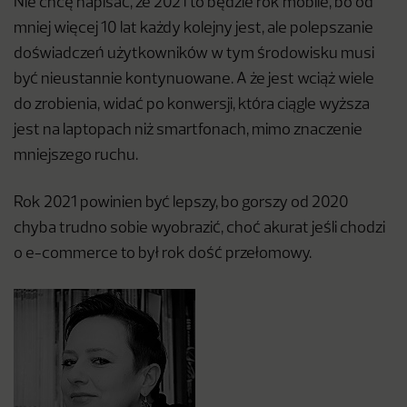
Nie chcę napisać, że 2021 to będzie rok mobile, bo od
mniej więcej 10 lat każdy kolejny jest, ale polepszanie
doświadczeń użytkowników w tym środowisku musi
być nieustannie kontynuowane. A że jest wciąż wiele
do zrobienia, widać po konwersji, która ciągle wyższa
jest na laptopach niż smartfonach, mimo znaczenie
mniejszego ruchu.
Rok 2021 powinien być lepszy, bo gorszy od 2020
chyba trudno sobie wyobrazić, choć akurat jeśli chodzi
o e-commerce to był rok dość przełomowy.