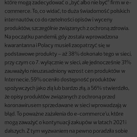
które mogą zadecydować o „być albo nie być” firm w e-
commerce. To, co widać, to duża świadomość polskich
internautów, co do rzetelności opisów i wyceny
produktów, szczególnie związanych z ochroną zdrowia.
Na początku pandemii, gdy została wprowadzona
kwarantanna i Polacy musieli zaopatrzyć się w
podstawowe produkty – aż 38% dokonało tego w sieci,
przy czym co 7. wyłącznie w sieci, ale jednocześnie 31%
zauważyło nieuzasadniony wzrost cen produktów w
Internecie, 59% oceniło dostępność produktów
spożywczych jako złą lub bardzo złą, a 56% stwierdziło,
że opisy produktów związanych z ochroną przed
koronawirusem sprzedawane w sieci wprowadzają w
błąd. To poważne zażalenia do e-commerce’u, które
mogą zaważyć o kontynuacji zakupów w latach 2021 i
dalszych. Z tym wyzwaniem na pewno poradziła sobie