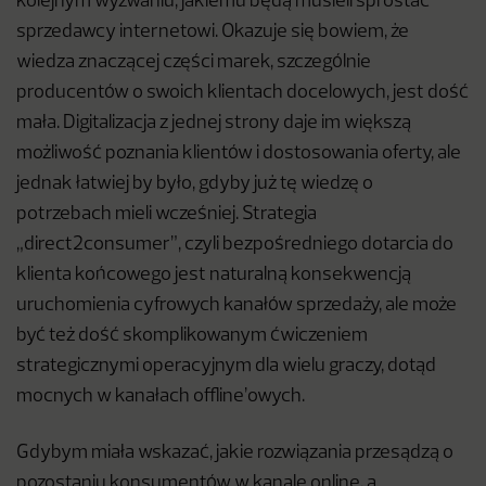
kolejnym wyzwaniu, jakiemu będą musieli sprostać
sprzedawcy internetowi. Okazuje się bowiem, że
wiedza znaczącej części marek, szczególnie
producentów o swoich klientach docelowych, jest dość
mała. Digitalizacja z jednej strony daje im większą
możliwość poznania klientów i dostosowania oferty, ale
jednak łatwiej by było, gdyby już tę wiedzę o
potrzebach mieli wcześniej. Strategia
„direct2consumer”, czyli bezpośredniego dotarcia do
klienta końcowego jest naturalną konsekwencją
uruchomienia cyfrowych kanałów sprzedaży, ale może
być też dość skomplikowanym ćwiczeniem
strategicznymi operacyjnym dla wielu graczy, dotąd
mocnych w kanałach offline’owych.
Gdybym miała wskazać, jakie rozwiązania przesądzą o
pozostaniu konsumentów w kanale online, a