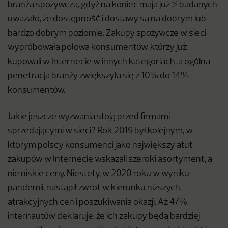
branża spożywcza, gdyż na koniec maja już ¾ badanych
uważało, że dostępność i dostawy są na dobrym lub
bardzo dobrym poziomie. Zakupy spożywcze w sieci
wypróbowała połowa konsumentów, którzy już
kupowali w Internecie w innych kategoriach, a ogólna
penetracja branży zwiększyła się z 10% do 14%
konsumentów.
Jakie jeszcze wyzwania stoją przed firmami
sprzedającymi w sieci? Rok 2019 był kolejnym, w
którym polscy konsumenci jako największy atut
zakupów w Internecie wskazali szeroki asortyment, a
nie niskie ceny. Niestety, w 2020 roku w wyniku
pandemii, nastąpił zwrot w kierunku niższych,
atrakcyjnych cen i poszukiwania okazji. Aż 47%
internautów deklaruje, że ich zakupy będą bardziej