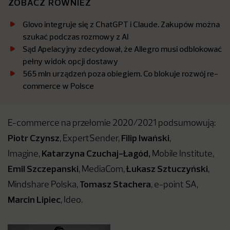
ZOBACZ RÓWNIEŻ
Glovo integruje się z ChatGPT i Claude. Zakupów można
szukać podczas rozmowy z AI
Sąd Apelacyjny zdecydował, że Allegro musi odblokować
pełny widok opcji dostawy
565 mln urządzeń poza obiegiem. Co blokuje rozwój re-
commerce w Polsce
E-commerce na przełomie 2020/2021 podsumowują:
Piotr Czynsz
Filip Iwański
, ExpertSender,
,
Katarzyna Czuchaj-Łagód,
Imagine,
Mobile Institute,
Emil Szczepanski
Łukasz Sztuczyński
, MediaCom,
,
Tomasz Stachera
Mindshare Polska,
, e-point SA,
Marcin Lipiec
, Ideo.