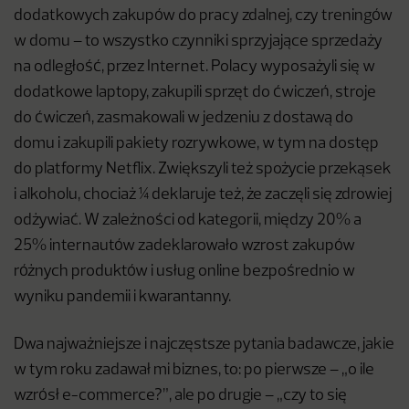
dodatkowych zakupów do pracy zdalnej, czy treningów
w domu – to wszystko czynniki sprzyjające sprzedaży
na odległość, przez Internet. Polacy wyposażyli się w
dodatkowe laptopy, zakupili sprzęt do ćwiczeń, stroje
do ćwiczeń, zasmakowali w jedzeniu z dostawą do
domu i zakupili pakiety rozrywkowe, w tym na dostęp
do platformy Netflix. Zwiększyli też spożycie przekąsek
i alkoholu, chociaż ¼ deklaruje też, że zaczęli się zdrowiej
odżywiać. W zależności od kategorii, między 20% a
25% internautów zadeklarowało wzrost zakupów
różnych produktów i usług online bezpośrednio w
wyniku pandemii i kwarantanny.
Dwa najważniejsze i najczęstsze pytania badawcze, jakie
w tym roku zadawał mi biznes, to: po pierwsze – „o ile
wzrósł e-commerce?”, ale po drugie – „czy to się