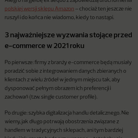
Allegro na giełdę ex aequo z zapowiedzią uruchomienia
polskiej wersji sklepu Amazon
– chociaż ten jeszcze nie
ruszył i do końca nie wiadomo, kiedy to nastąpi.
3 najważniejsze wyzwania stojące przed
e-commerce w 2021 roku
Po pierwsze: firmy z branży e-commerce będą musiały
poradzić sobie z integrowaniem danych zbieranych o
klientach z wielu źródeł w jednym miejscu tak, aby
dysponować pełnym obrazem ich preferencji i
zachowań (tzw. single customer profile).
Po drugie: szybka digitalizacja handlu detalicznego. Nie
wiemy, jak długo potrwają obostrzenia związane z
handlem w tradycyjnych sklepach, ani tym bardziej