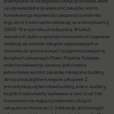
przemyślane i w szczególności dotyczy to kobiet, które
są odpowiedzialne za większość zakupów. Jest to
konsekwencja niepewności związanej z pandemią i
tego, że co 5. internautka deklaruje, że w konsekwencji
COVID-19 w tym roku straciła pracę. W takich
warunkach ciężko o optymizm konsumencki i zapewne
zwiększy się odsetek zakupów zaplanowanych w
stosunku do spontanicznych i przyjemnościowych w
koszykach zakupowych Polek i Polaków. To będzie
miało konsekwencje zarówno, jeśli chodzi o
jednostkową wartość zakupów, miesięczne budżety,
ale też poszczególne kategorie zakupowe. Z
premedytacją użyłam słowa budżety, a nie e-budżety,
bo jeśli chodzi o kwoty wydawane w sieci, to od 3 lat
konsumenci nie mają już problemów z dużymi
zakupami w Internecie i 2/3 deklaruje, że ich koszyki