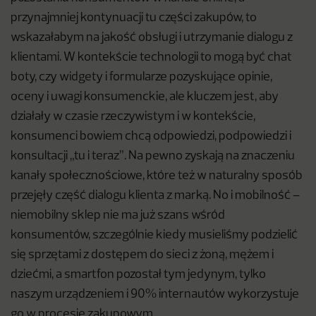
przynajmniej kontynuacji tu części zakupów, to
wskazałabym na jakość obsługi i utrzymanie dialogu z
klientami. W kontekście technologii to mogą być chat
boty, czy widgety i formularze pozyskujące opinie,
oceny i uwagi konsumenckie, ale kluczem jest, aby
działały w czasie rzeczywistym i w kontekście,
konsumenci bowiem chcą odpowiedzi, podpowiedzi i
konsultacji „tu i teraz”. Na pewno zyskają na znaczeniu
kanały społecznościowe, które też w naturalny sposób
przejęły część dialogu klienta z marką. No i mobilność –
niemobilny sklep nie ma już szans wśród
konsumentów, szczególnie kiedy musieliśmy podzielić
się sprzętami z dostępem do sieci z żoną, mężem i
dziećmi, a smartfon pozostał tym jedynym, tylko
naszym urządzeniem i 90% internautów wykorzystuje
go w procesie zakupowym.