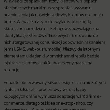
W związku ze spadkiem liczby klientów w sklepach
stacjonarnych marki muszą sprostać wyzwaniu
przeniesienia jak największej liczby klientów do kanału
online. W związku z tym niezwykle istotne będą
skuteczne narzędzia marketingowe, pozwalające na
identyfikację klientów offline’owych i kierowanie do
nich stargetowanej komunikacji odpowiednim kanałem
(email, SMS, web-push, mobile). Niezwykle istotnym
elementem układanki w omnichannel retailu będzie
lojalizacja klientów, a także zwiększony nacisk na
retencję.
Ponadto obserwowany kilkudziesięcio- a na niektórych
rynkach kilkuset – procentowy wzrost liczby
kupujących online wymusza adaptację wśród firm e-
commerce, dlatego też idea one-stop-shop, czy