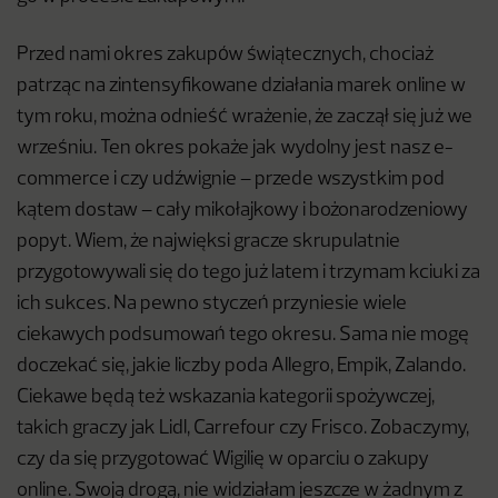
Przed nami okres zakupów świątecznych, chociaż
patrząc na zintensyfikowane działania marek online w
tym roku, można odnieść wrażenie, że zaczął się już we
wrześniu. Ten okres pokaże jak wydolny jest nasz e-
commerce i czy udźwignie – przede wszystkim pod
kątem dostaw – cały mikołajkowy i bożonarodzeniowy
popyt. Wiem, że najwięksi gracze skrupulatnie
przygotowywali się do tego już latem i trzymam kciuki za
ich sukces. Na pewno styczeń przyniesie wiele
ciekawych podsumowań tego okresu. Sama nie mogę
doczekać się, jakie liczby poda Allegro, Empik, Zalando.
Ciekawe będą też wskazania kategorii spożywczej,
takich graczy jak Lidl, Carrefour czy Frisco. Zobaczymy,
czy da się przygotować Wigilię w oparciu o zakupy
online. Swoją drogą, nie widziałam jeszcze w żadnym z