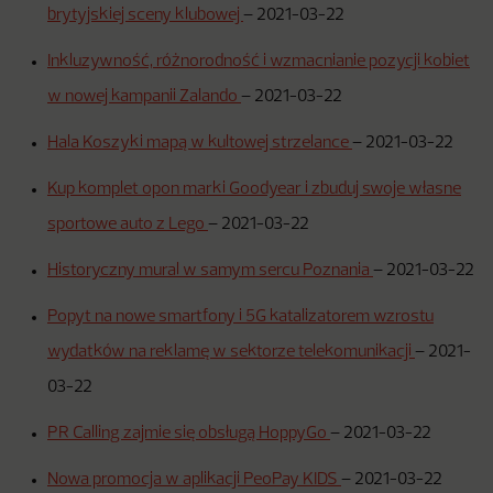
brytyjskiej sceny klubowej
–
2021-03-22
Inkluzywność, różnorodność i wzmacnianie pozycji kobiet
w nowej kampanii Zalando
–
2021-03-22
Hala Koszyki mapą w kultowej strzelance
–
2021-03-22
Kup komplet opon marki Goodyear i zbuduj swoje własne
sportowe auto z Lego
–
2021-03-22
Historyczny mural w samym sercu Poznania
–
2021-03-22
Popyt na nowe smartfony i 5G katalizatorem wzrostu
wydatków na reklamę w sektorze telekomunikacji
–
2021-
03-22
PR Calling zajmie się obsługą HoppyGo
–
2021-03-22
Nowa promocja w aplikacji PeoPay KIDS
–
2021-03-22