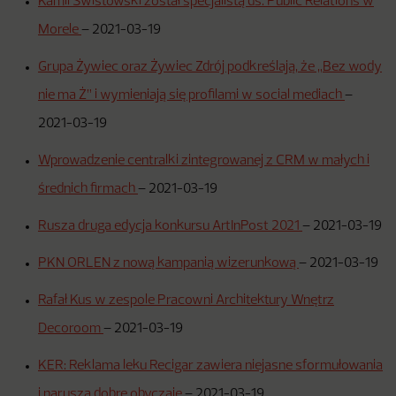
Kamil Świstowski został specjalistą ds. Public Relations w
Morele
–
2021-03-19
Grupa Żywiec oraz Żywiec Zdrój podkreślają, że „Bez wody
nie ma Ż” i wymieniają się profilami w social mediach
–
2021-03-19
Wprowadzenie centralki zintegrowanej z CRM w małych i
średnich firmach
–
2021-03-19
Rusza druga edycja konkursu ArtInPost 2021
–
2021-03-19
PKN ORLEN z nową kampanią wizerunkową
–
2021-03-19
Rafał Kus w zespole Pracowni Architektury Wnętrz
Decoroom
–
2021-03-19
KER: Reklama leku Recigar zawiera niejasne sformułowania
i narusza dobre obyczaje
–
2021-03-19