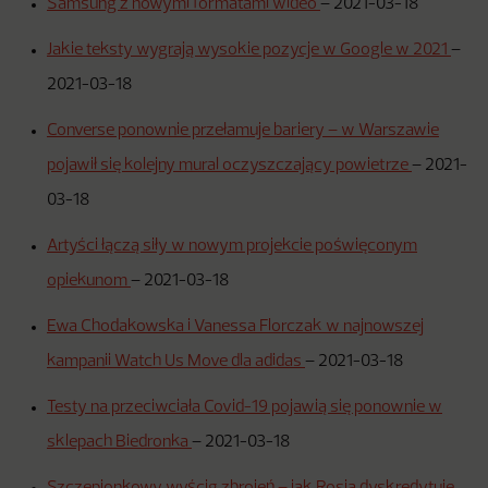
Samsung z nowymi formatami wideo
–
2021-03-18
Jakie teksty wygrają wysokie pozycje w Google w 2021
–
2021-03-18
Converse ponownie przełamuje bariery – w Warszawie
pojawił się kolejny mural oczyszczający powietrze
–
2021-
03-18
Artyści łączą siły w nowym projekcie poświęconym
opiekunom
–
2021-03-18
Ewa Chodakowska i Vanessa Florczak w najnowszej
kampanii Watch Us Move dla adidas
–
2021-03-18
Testy na przeciwciała Covid-19 pojawią się ponownie w
sklepach Biedronka
–
2021-03-18