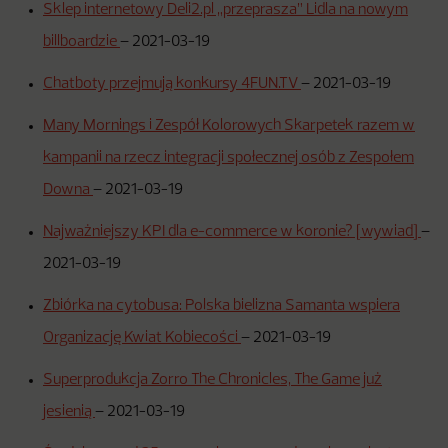
Sklep internetowy Deli2.pl „przeprasza” Lidla na nowym
billboardzie
–
2021-03-19
Chatboty przejmują konkursy 4FUN.TV
–
2021-03-19
Many Mornings i Zespół Kolorowych Skarpetek razem w
kampanii na rzecz integracji społecznej osób z Zespołem
Downa
–
2021-03-19
Najważniejszy KPI dla e-commerce w koronie? [wywiad]
–
2021-03-19
Zbiórka na cytobusa: Polska bielizna Samanta wspiera
Organizację Kwiat Kobiecości
–
2021-03-19
Superprodukcja Zorro The Chronicles, The Game już
jesienią
–
2021-03-19