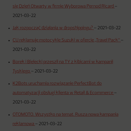
się Dzień Otwarty w firmie Wyborowa Pernod Ricard
–
2021-03-22
Jak rozpocząć działania w dropshippingu?
–
2021-03-22
CU reklamuje motocykle Suzuki w ofercie „Travel Pack”
–
2021-03-22
Borek i Bielecki przeszli na TY z kibicami w kampanii
Tyskiego
–
2021-03-22
K2Bots uruchamia rozwiązanie PerfectBot do
automatyzacji obsługi klienta w Retail & Ecommerce
–
2021-03-22
OTOMOTO. Wszystko na temat. Rusza nowa kampania
reklamowa
–
2021-03-22