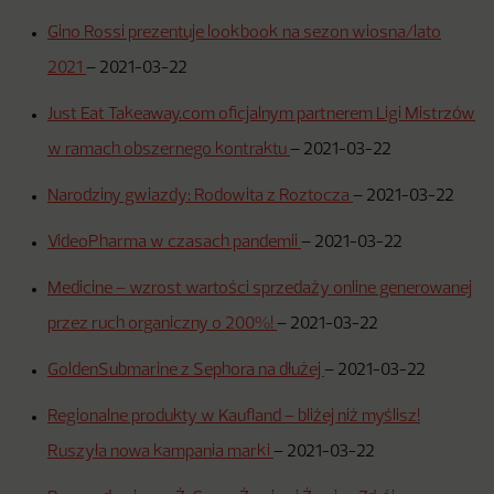
Gino Rossi prezentuje lookbook na sezon wiosna/lato
2021
–
2021-03-22
Just Eat Takeaway.com oficjalnym partnerem Ligi Mistrzów
w ramach obszernego kontraktu
–
2021-03-22
Narodziny gwiazdy: Rodowita z Roztocza
–
2021-03-22
VideoPharma w czasach pandemii
–
2021-03-22
Medicine – wzrost wartości sprzedaży online generowanej
przez ruch organiczny o 200%!
–
2021-03-22
GoldenSubmarine z Sephora na dłużej
–
2021-03-22
Regionalne produkty w Kaufland – bliżej niż myślisz!
Ruszyła nowa kampania marki
–
2021-03-22