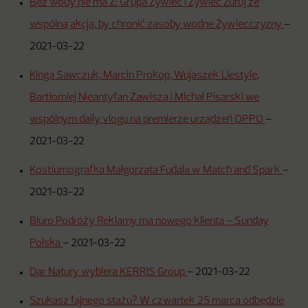
Bez wody nie ma Ż: Grupa Żywiec i Żywiec Zdrój ze
wspólną akcją, by chronić zasoby wodne Żywiecczyzny
–
2021-03-22
Kinga Sawczuk, Marcin Prokop, Wujaszek Liestyle,
Bartłomiej Nieantyfan Zawisza i Michał Pisarski we
wspólnym daily vlogu na premierze urządzeń OPPO
–
2021-03-22
Kostiumografka Małgorzata Fudala w Match and Spark
–
2021-03-22
Biuro Podróży Reklamy ma nowego klienta – Sunday
Polska
–
2021-03-22
Dar Natury wybiera KERRIS Group
–
2021-03-22
Szukasz fajnego stażu? W czwartek 25 marca odbędzie