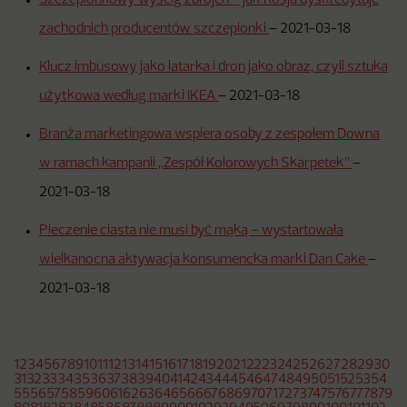
Szczepionkowy wyścig zbrojeń – jak Rosja dyskredytuje
zachodnich producentów szczepionki
–
2021-03-18
Klucz imbusowy jako latarka i dron jako obraz, czyli sztuka
użytkowa według marki IKEA
–
2021-03-18
Branża marketingowa wspiera osoby z zespołem Downa
w ramach kampanii „Zespół Kolorowych Skarpetek”
–
2021-03-18
Pieczenie ciasta nie musi być mąką – wystartowała
wielkanocna aktywacja konsumencka marki Dan Cake
–
2021-03-18
1
2
3
4
5
6
7
8
9
10
11
12
13
14
15
16
17
18
19
20
21
22
23
24
25
26
27
28
29
30
31
32
33
34
35
36
37
38
39
40
41
42
43
44
45
46
47
48
49
50
51
52
53
54
55
56
57
58
59
60
61
62
63
64
65
66
67
68
69
70
71
72
73
74
75
76
77
78
79