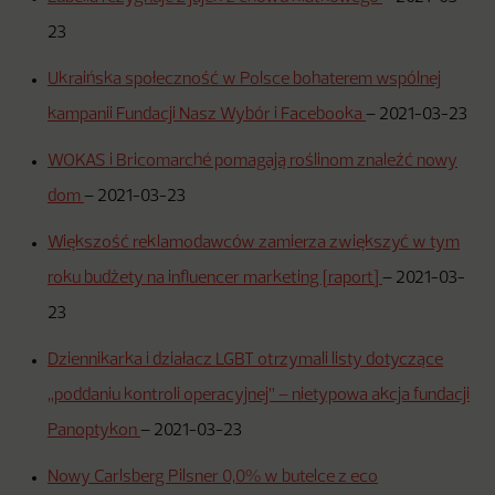
23
Ukraińska społeczność w Polsce bohaterem wspólnej
kampanii Fundacji Nasz Wybór i Facebooka
–
2021-03-23
WOKAS i Bricomarché pomagają roślinom znaleźć nowy
dom
–
2021-03-23
Większość reklamodawców zamierza zwiększyć w tym
roku budżety na influencer marketing [raport]
–
2021-03-
23
Dziennikarka i działacz LGBT otrzymali listy dotyczące
„poddaniu kontroli operacyjnej” – nietypowa akcja fundacji
Panoptykon
–
2021-03-23
Nowy Carlsberg Pilsner 0,0% w butelce z eco