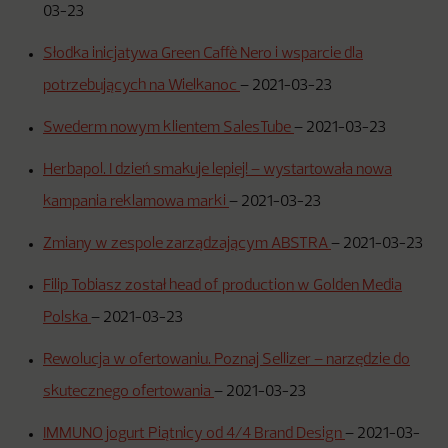
03-23
Słodka inicjatywa Green Caffè Nero i wsparcie dla
potrzebujących na Wielkanoc
–
2021-03-23
Swederm nowym klientem SalesTube
–
2021-03-23
Herbapol. I dzień smakuje lepiej! – wystartowała nowa
kampania reklamowa marki
–
2021-03-23
Zmiany w zespole zarządzającym ABSTRA
–
2021-03-23
Filip Tobiasz został head of production w Golden Media
Polska
–
2021-03-23
Rewolucja w ofertowaniu. Poznaj Sellizer – narzędzie do
skutecznego ofertowania
–
2021-03-23
IMMUNO jogurt Piątnicy od 4/4 Brand Design
–
2021-03-