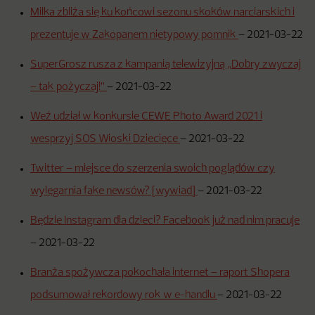
Milka zbliża się ku końcowi sezonu skoków narciarskich i
prezentuje w Zakopanem nietypowy pomnik
–
2021-03-22
SuperGrosz rusza z kampanią telewizyjną „Dobry zwyczaj
– tak pożyczaj!”
–
2021-03-22
Weź udział w konkursie CEWE Photo Award 2021 i
wesprzyj SOS Wioski Dziecięce
–
2021-03-22
Twitter – miejsce do szerzenia swoich poglądów czy
wylęgarnia fake newsów? [wywiad]
–
2021-03-22
Będzie Instagram dla dzieci? Facebook już nad nim pracuje
–
2021-03-22
Branża spożywcza pokochała internet – raport Shopera
podsumował rekordowy rok w e-handlu
–
2021-03-22