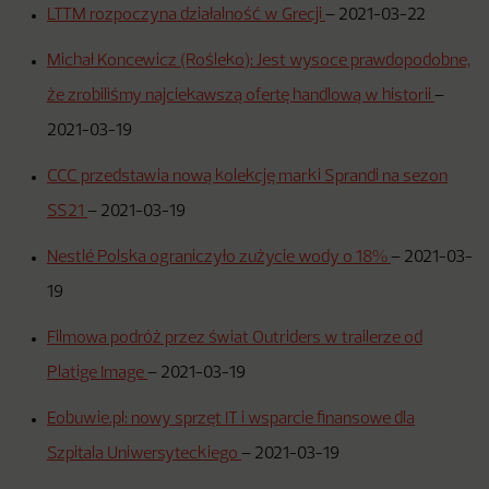
LTTM rozpoczyna działalność w Grecji
–
2021-03-22
Michał Koncewicz (Rośleko): Jest wysoce prawdopodobne,
że zrobiliśmy najciekawszą ofertę handlową w historii
–
2021-03-19
CCC przedstawia nową kolekcję marki Sprandi na sezon
SS21
–
2021-03-19
Nestlé Polska ograniczyło zużycie wody o 18%
–
2021-03-
19
Filmowa podróż przez świat Outriders w trailerze od
Platige Image
–
2021-03-19
Eobuwie.pl: nowy sprzęt IT i wsparcie finansowe dla
Szpitala Uniwersyteckiego
–
2021-03-19