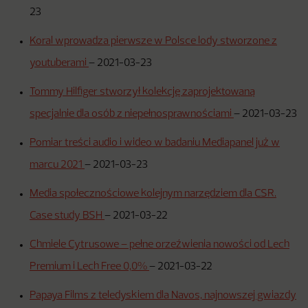
23
Koral wprowadza pierwsze w Polsce lody stworzone z
youtuberami
–
2021-03-23
Tommy Hilfiger stworzył kolekcję zaprojektowaną
specjalnie dla osób z niepełnosprawnościami
–
2021-03-23
Pomiar treści audio i wideo w badaniu Mediapanel już w
marcu 2021
–
2021-03-23
Media społecznościowe kolejnym narzędziem dla CSR.
Case study BSH
–
2021-03-22
Chmiele Cytrusowe – pełne orzeźwienia nowości od Lech
Premium i Lech Free 0,0%
–
2021-03-22
Papaya Films z teledyskiem dla Navos, najnowszej gwiazdy