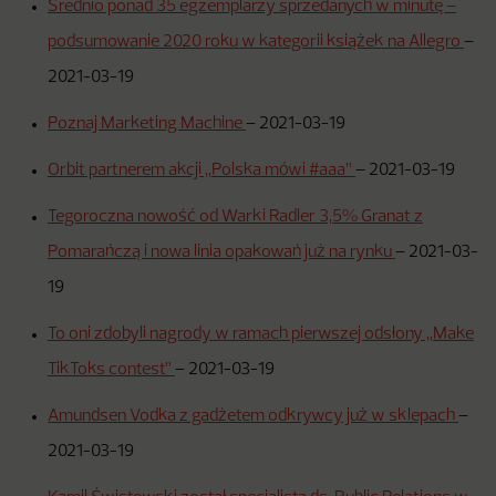
Średnio ponad 35 egzemplarzy sprzedanych w minutę –
podsumowanie 2020 roku w kategorii książek na Allegro
–
2021-03-19
Poznaj Marketing Machine
–
2021-03-19
Orbit partnerem akcji „Polska mówi #aaa”
–
2021-03-19
Tegoroczna nowość od Warki Radler 3,5% Granat z
Pomarańczą i nowa linia opakowań już na rynku
–
2021-03-
19
To oni zdobyli nagrody w ramach pierwszej odsłony „Make
TikToks contest”
–
2021-03-19
Amundsen Vodka z gadżetem odkrywcy już w sklepach
–
2021-03-19