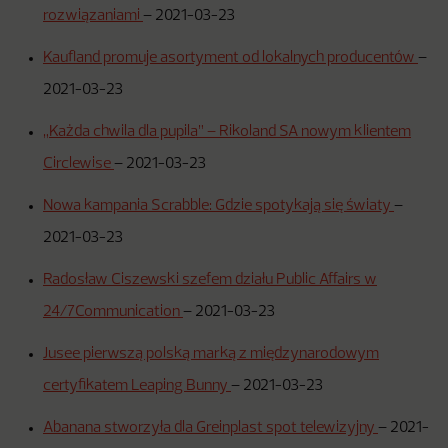
rozwiązaniami
–
2021-03-23
Kaufland promuje asortyment od lokalnych producentów
–
2021-03-23
„Każda chwila dla pupila” – Rikoland SA nowym klientem
Circlewise
–
2021-03-23
Nowa kampania Scrabble: Gdzie spotykają się światy
–
2021-03-23
Radosław Ciszewski szefem działu Public Affairs w
24/7Communication
–
2021-03-23
Jusee pierwszą polską marką z międzynarodowym
certyfikatem Leaping Bunny
–
2021-03-23
Abanana stworzyła dla Greinplast spot telewizyjny
–
2021-