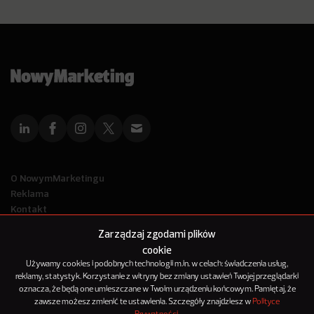
O NowymMarketingu
Reklama
Kontakt
Polityka Prywatności
Zarządzaj zgodami plików
Kanał RSS
cookie
Mapa artykułów
Używamy cookies i podobnych technologii m.in. w celach: świadczenia usług,
reklamy, statystyk. Korzystanie z witryny bez zmiany ustawień Twojej przeglądarki
oznacza, że będą one umieszczane w Twoim urządzeniu końcowym. Pamiętaj, że
© 2012-2025
zawsze możesz zmienić te ustawienia. Szczegóły znajdziesz w
Polityce