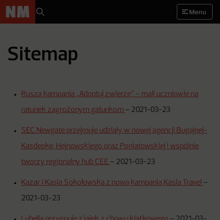
Menu
Sitemap
Rusza kampania „Adoptuj zwierzę” – mali uczniowie na
ratunek zagrożonym gatunkom
–
2021-03-23
SEC Newgate przejmuje udziały w nowej agencji Bugajnej-
Kasdepke, Hejnowskiego oraz Poniatowskiej i wspólnie
tworzy regionalny hub CEE
–
2021-03-23
Kazar i Kasia Sokołowska z nową kampanią Kasia Travel
–
2021-03-23
Lubella rezygnuje z jajek z chowu klatkowego
–
2021-03-