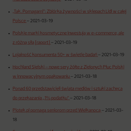
„Tak. Pomagam!”: Zbiórka żywności w sklepach Lidl w całej
Polsce
–
2021-03-19
Polskie marki kosmetyczne inwestują w e-commerce, ale
z różną siłą [raport]
–
2021-03-19
Lojalność konsumenta 50+ w świetle badań
–
2021-03-19
Hochland Sielski – nowe sery żółte z Zielonych Płuc Polski
w innowacyjnym opakowaniu
–
2021-03-18
Ponad 60 przedstawicieli świata mediów i sztuki zachęca
do przekazania „1% podatku”
–
2021-03-18
Plotek.pl pomaga seniorom przed Wielkanocą
–
2021-03-
18