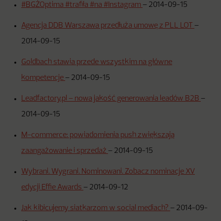
#BGŻOptima #trafiła #na #Instagram
–
2014-09-15
Agencja DDB Warszawa przedłuża umowę z PLL LOT
–
2014-09-15
Goldbach stawia przede wszystkim na główne
kompetencje
–
2014-09-15
Leadfactory.pl – nowa jakość generowania leadów B2B
–
2014-09-15
M-commerce: powiadomienia push zwiększają
zaangażowanie i sprzedaż
–
2014-09-15
Wybrani. Wygrani. Nominowani. Zobacz nominacje XV
edycji Effie Awards
–
2014-09-12
Jak kibicujemy siatkarzom w social mediach?
–
2014-09-