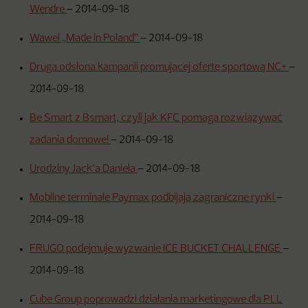
Wendre
–
2014-09-18
Wawel „Made in Poland”
–
2014-09-18
Druga odsłona kampanii promującej ofertę sportową NC+
–
2014-09-18
Be Smart z Bsmart, czyli jak KFC pomaga rozwiązywać
zadania domowe!
–
2014-09-18
Urodziny Jack’a Daniela
–
2014-09-18
Mobilne terminale Paymax podbijają zagraniczne rynki
–
2014-09-18
FRUGO podejmuje wyzwanie ICE BUCKET CHALLENGE
–
2014-09-18
Cube Group poprowadzi działania marketingowe dla PLL