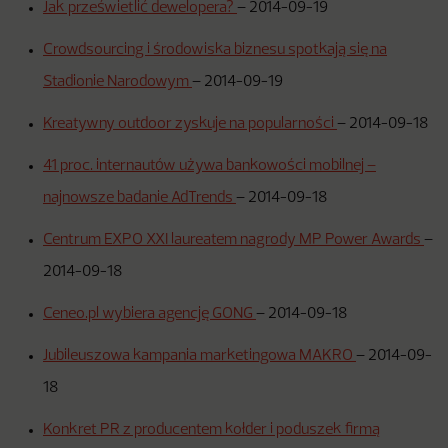
Jak prześwietlić dewelopera?
–
2014-09-19
Crowdsourcing i środowiska biznesu spotkają się na
Stadionie Narodowym
–
2014-09-19
Kreatywny outdoor zyskuje na popularności
–
2014-09-18
41 proc. internautów używa bankowości mobilnej –
najnowsze badanie AdTrends
–
2014-09-18
Centrum EXPO XXI laureatem nagrody MP Power Awards
–
2014-09-18
Ceneo.pl wybiera agencję GONG
–
2014-09-18
Jubileuszowa kampania marketingowa MAKRO
–
2014-09-
18
Konkret PR z producentem kołder i poduszek firmą