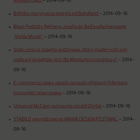
wybiera OMD
–
2014-09-16
BA!rdzo pozytywna energia od Bakalland
–
2014-09-16
Biuro Podróży Reklamy zrealizuje dla Esselte kampanię
„Vivida Movie”
–
2014-09-16
Stała cena vs stawka godzinowa. Który model rozliczeń
realizacji projektów jest dla Klienta korzystniejszy?
–
2014-
09-16
E-commerce: nowy serwis pomoże sklepom i klientom
zrozumieć nowe prawo
–
2014-09-16
Universal McCann wzmacnia zespół Digital
–
2014-09-16
STABILO nagrodzone na WAWA DESIGN FESTIWAL
–
2014-
09-16