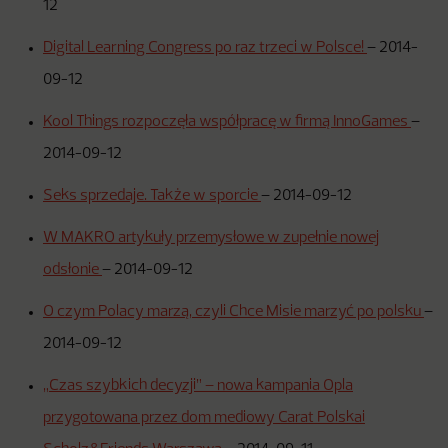
12
Digital Learning Congress po raz trzeci w Polsce!
–
2014-
09-12
Kool Things rozpoczęła współpracę w firmą InnoGames
–
2014-09-12
Seks sprzedaje. Także w sporcie
–
2014-09-12
W MAKRO artykuły przemysłowe w zupełnie nowej
odsłonie
–
2014-09-12
O czym Polacy marzą, czyli Chce Misie marzyć po polsku
–
2014-09-12
„Czas szybkich decyzji” – nowa kampania Opla
przygotowana przez dom mediowy Carat Polskai