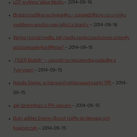
LOT wybiera Value Media
–
2014-09-16
Branża mobilna na dywaniku – sprawdziliśmy co o rynku
mobilnym wiedzą specjaliści z branży
–
2014-09-16
Wojna i social media. Jak media społecznościowe zmieniły
postrzeganie konfliktów?
–
2014-09-15
„TIGER Budzik” – sposób na niezawodną pobudkę z
Tygrysem
–
2014-09-15
Natalia Siwiec w kampanii reklamowej marki Tiffi
–
2014-
09-15
Jak dziennikarz z PR-owcem
–
2014-09-15
Buty adidas Energy Boost trafiły do biegających
księżniczek
–
2014-09-15