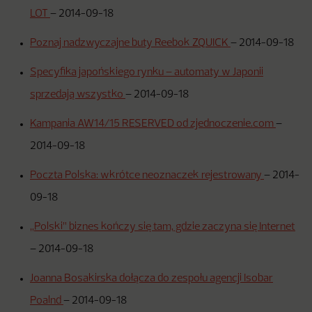
LOT
–
2014-09-18
Poznaj nadzwyczajne buty Reebok ZQUICK
–
2014-09-18
Specyfika japońskiego rynku – automaty w Japonii
sprzedają wszystko
–
2014-09-18
Kampania AW14/15 RESERVED od zjednoczenie.com
–
2014-09-18
Poczta Polska: wkrótce neoznaczek rejestrowany
–
2014-
09-18
„Polski” biznes kończy się tam, gdzie zaczyna się Internet
–
2014-09-18
Joanna Bosakirska dołącza do zespołu agencji Isobar
Poalnd
–
2014-09-18