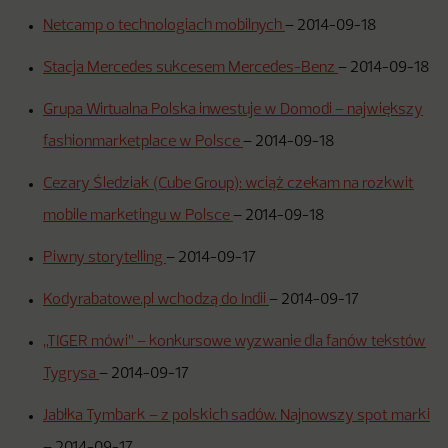
Netcamp o technologiach mobilnych
–
2014-09-18
Stacja Mercedes sukcesem Mercedes-Benz
–
2014-09-18
Grupa Wirtualna Polska inwestuje w Domodi – największy
fashionmarketplace w Polsce
–
2014-09-18
Cezary Śledziak (Cube Group): wciąż czekam na rozkwit
mobile marketingu w Polsce
–
2014-09-18
Piwny storytelling
–
2014-09-17
Kodyrabatowe.pl wchodzą do Indii
–
2014-09-17
„TIGER mówi” – konkursowe wyzwanie dla fanów tekstów
Tygrysa
–
2014-09-17
Jabłka Tymbark – z polskich sadów. Najnowszy spot marki