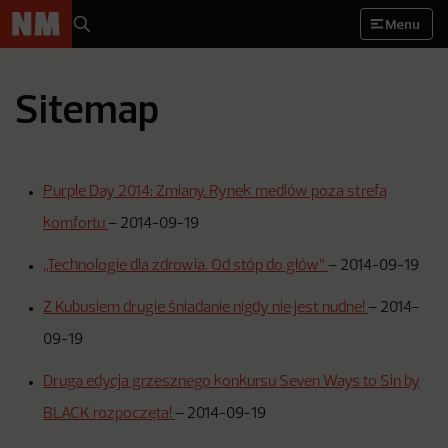
Menu
Sitemap
Purple Day 2014: Zmiany. Rynek mediów poza strefą
komfortu
–
2014-09-19
„Technologie dla zdrowia. Od stóp do głów”
–
2014-09-19
Z Kubusiem drugie śniadanie nigdy nie jest nudne!
–
2014-
09-19
Druga edycja grzesznego konkursu Seven Ways to Sin by
BLACK rozpoczęta!
–
2014-09-19