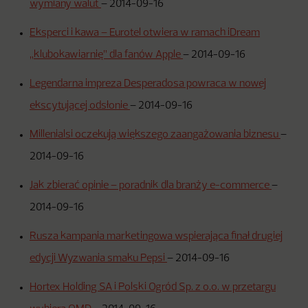
wymiany walut
–
2014-09-16
Eksperci i kawa – Eurotel otwiera w ramach iDream
„klubokawiarnię” dla fanów Apple
–
2014-09-16
Legendarna impreza Desperadosa powraca w nowej
ekscytującej odsłonie
–
2014-09-16
Millenialsi oczekują większego zaangażowania biznesu
–
2014-09-16
Jak zbierać opinie – poradnik dla branży e-commerce
–
2014-09-16
Rusza kampania marketingowa wspierająca finał drugiej
edycji Wyzwania smaku Pepsi
–
2014-09-16
Hortex Holding SA i Polski Ogród Sp. z o.o. w przetargu