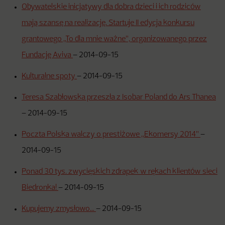
Obywatelskie inicjatywy dla dobra dzieci i ich rodziców
mają szansę na realizację. Startuje II edycja konkursu
grantowego „To dla mnie ważne”, organizowanego przez
Fundację Aviva
–
2014-09-15
Kulturalne spoty
–
2014-09-15
Teresa Szabłowska przeszła z Isobar Poland do Ars Thanea
–
2014-09-15
Poczta Polska walczy o prestiżowe „Ekomersy 2014”
–
2014-09-15
Ponad 30 tys. zwycięskich zdrapek w rękach klientów sieci
Biedronka!
–
2014-09-15
Kupujemy zmysłowo…
–
2014-09-15