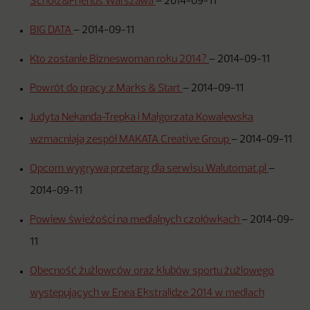
Scholz&Friends Warszawa
–
2014-09-11
BIG DATA
–
2014-09-11
Kto zostanie Bizneswoman roku 2014?
–
2014-09-11
Powrót do pracy z Marks & Start
–
2014-09-11
Judyta Nekanda-Trepka i Małgorzata Kowalewska
wzmacniają zespół MAKATA Creative Group
–
2014-09-11
Opcom wygrywa przetarg dla serwisu Walutomat.pl
–
2014-09-11
Powiew świeżości na medialnych czołówkach
–
2014-09-
11
Obecność żużlowców oraz klubów sportu żużlowego
występujących w Enea Ekstralidze 2014 w mediach