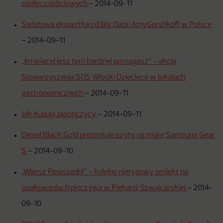
społecznościowych
–
2014-09-11
Światowa ekspertka od Big Data: AmyGershkoff w Polsce
–
2014-09-11
„Im więcej jesz tym bardziej pomagasz” – akcja
Stowarzyszenia SOS Wioski Dziecięce w lokalach
gastronomicznych
–
2014-09-11
Jak kupują Japończycy
–
2014-09-11
Diesel Black Gold prezentuje szyty na miarę Samsung Gear
S
–
2014-09-10
„Wiersz Powszedni” – kolejny nietypowy projekt na
opakowaniach pieczywa w Piekarni Szwajcarskiej
–
2014-
09-10