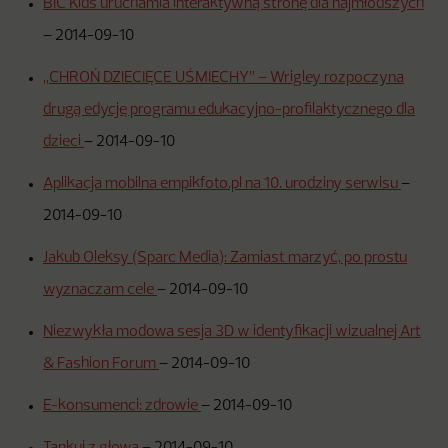
BIC Kids uruchamia interaktywną stronę dla najmłodszych
–
2014-09-10
„CHROŃ DZIECIĘCE UŚMIECHY” – Wrigley rozpoczyna
drugą edycję programu edukacyjno-profilaktycznego dla
dzieci
–
2014-09-10
Aplikacja mobilna empikfoto.pl na 10. urodziny serwisu
–
2014-09-10
Jakub Oleksy (Sparc Media): Zamiast marzyć, po prostu
wyznaczam cele
–
2014-09-10
Niezwykła modowa sesja 3D w identyfikacji wizualnej Art
& Fashion Forum
–
2014-09-10
E-konsumenci: zdrowie
–
2014-09-10