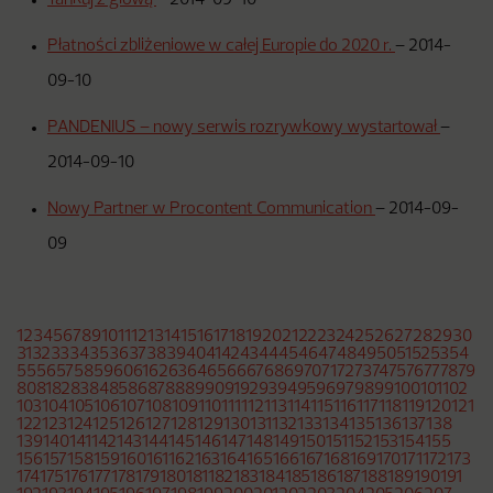
Tankuj z głową
–
2014-09-10
Płatności zbliżeniowe w całej Europie do 2020 r.
–
2014-
09-10
PANDENIUS – nowy serwis rozrywkowy wystartował
–
2014-09-10
Nowy Partner w Procontent Communication
–
2014-09-
09
1
2
3
4
5
6
7
8
9
10
11
12
13
14
15
16
17
18
19
20
21
22
23
24
25
26
27
28
29
30
31
32
33
34
35
36
37
38
39
40
41
42
43
44
45
46
47
48
49
50
51
52
53
54
55
56
57
58
59
60
61
62
63
64
65
66
67
68
69
70
71
72
73
74
75
76
77
78
79
80
81
82
83
84
85
86
87
88
89
90
91
92
93
94
95
96
97
98
99
100
101
102
103
104
105
106
107
108
109
110
111
112
113
114
115
116
117
118
119
120
121
122
123
124
125
126
127
128
129
130
131
132
133
134
135
136
137
138
139
140
141
142
143
144
145
146
147
148
149
150
151
152
153
154
155
156
157
158
159
160
161
162
163
164
165
166
167
168
169
170
171
172
173
174
175
176
177
178
179
180
181
182
183
184
185
186
187
188
189
190
191