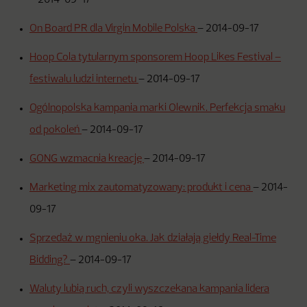
–
2014-09-17
On Board PR dla Virgin Mobile Polska
–
2014-09-17
Hoop Cola tytularnym sponsorem Hoop Likes Festival –
festiwalu ludzi internetu
–
2014-09-17
Ogólnopolska kampania marki Olewnik. Perfekcja smaku
od pokoleń
–
2014-09-17
GONG wzmacnia kreację
–
2014-09-17
Marketing mix zautomatyzowany: produkt i cena
–
2014-
09-17
Sprzedaż w mgnieniu oka. Jak działają giełdy Real-Time
Bidding?
–
2014-09-17
Waluty lubią ruch, czyli wyszczekana kampania lidera