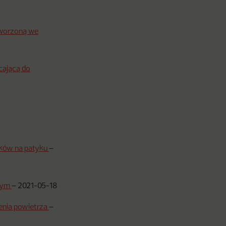
tworzoną we
cającą do
zaków na patyku
–
jnym
–
2021-05-18
enia powietrza
–