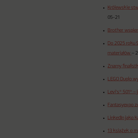
Królewskie stw
05-21
Brother wspie
Do 2025 roku 
materiałów
–
2
Znamy finalist
LEGO Duplo wy
Levi’s® 501® –
Fantasyexpo z
LinkedIn jako 
13 książek o m