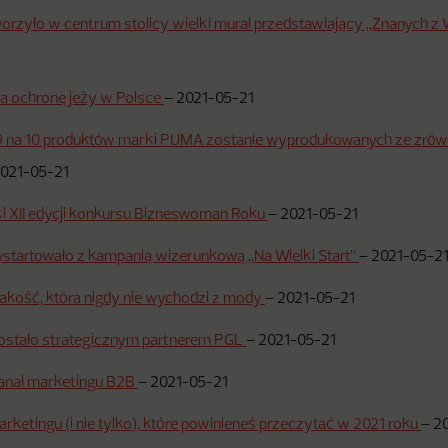
orzyło w centrum stolicy wielki mural przedstawiający „Znanych 
ra ochronę jeży w Polsce
–
2021-05-21
9 na 10 produktów marki PUMA zostanie wyprodukowanych ze zr
021-05-21
ki XII edycji konkursu Bizneswoman Roku
–
2021-05-21
startowało z kampanią wizerunkową „Na Wielki Start”
–
2021-05-2
 jakość, która nigdy nie wychodzi z mody
–
2021-05-21
ostało strategicznym partnerem PGL
–
2021-05-21
kanał marketingu B2B
–
2021-05-21
arketingu (i nie tylko), które powinieneś przeczytać w 2021 roku
–
2