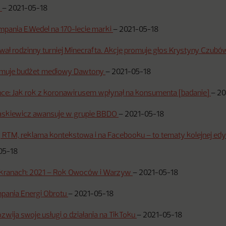
y
–
2021-05-18
pania E.Wedel na 170-lecie marki
–
2021-05-18
wał rodzinny turniej Minecrafta. Akcję promuje głos Krystyny Czub
jmuje budżet mediowy Dawtony
–
2021-05-18
ence: Jak rok z koronawirusem wpłynął na konsumenta [badanie]
–
20
askiewicz awansuje w grupie BBDO
–
2021-05-18
RTM, reklama kontekstowa i na Facebooku – to tematy kolejnej edy
05-18
 ekranach: 2021 – Rok Owoców i Warzyw
–
2021-05-18
pania Energi Obrotu
–
2021-05-18
zwija swoje usługi o działania na TikToku
–
2021-05-18