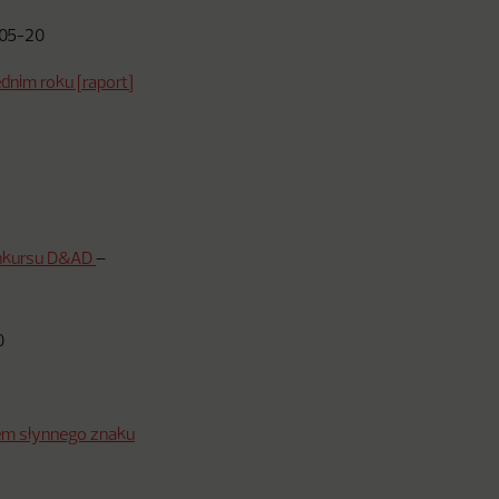
05-20
dnim roku [raport]
konkursu D&AD
–
0
iem słynnego znaku