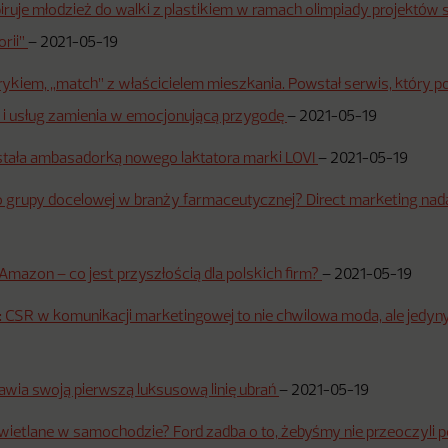
spiruje młodzież do walki z plastikiem w ramach olimpiady projektów
orii”
–
2021-05-19
rykiem, „match” z właścicielem mieszkania. Powstał serwis, który 
 i usług zamienia w emocjonującą przygodę
–
2021-05-19
stała ambasadorką nowego laktatora marki LOVI
–
2021-05-19
o grupy docelowej w branży farmaceutycznej? Direct marketing nada
 Amazon – co jest przyszłością dla polskich firm?
–
2021-05-19
: CSR w komunikacji marketingowej to nie chwilowa moda, ale jedyn
tawia swoją pierwszą luksusową linię ubrań
–
2021-05-19
wietlane w samochodzie? Ford zadba o to, żebyśmy nie przeoczyli 