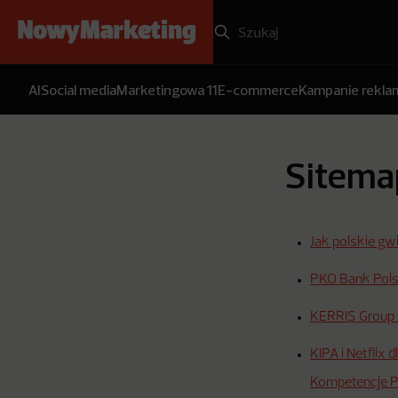
AI
Social media
Marketingowa 11
E-commerce
Kampanie rekl
Sitema
Jak polskie gw
PKO Bank Polsk
KERRIS Group
KIPA i Netflix 
Kompetencje P