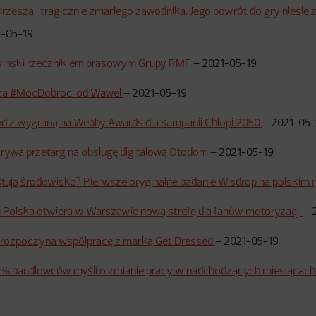
rzesza” tragicznie zmarłego zawodnika. Jego powrót do gry niesie
1-05-19
wiński rzecznikiem prasowym Grupy RMF
–
2021-05-19
za #MocDobroci od Wawel
–
2021-05-19
 z wygraną na Webby Awards dla kampanii Chłopi 2050
–
2021-05-
rywa przetarg na obsługę digitalową Otodom
–
2021-05-19
ktują środowisko? Pierwsze oryginalne badanie Wisdrop na polskim
Polska otwiera w Warszawie nową strefę dla fanów motoryzacji
–
rozpoczyna współpracę z marką Get Dressed
–
2021-05-19
% handlowców myśli o zmianie pracy w nadchodzących miesiącach