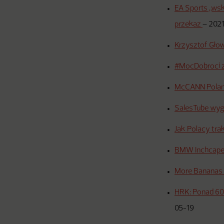
EA Sports „wsk
przekaz
–
202
Krzysztof Gło
#MocDobroci 
McCANN Poland
SalesTube wyg
Jak Polacy tra
BMW Inchcape 
More Bananas 
HRK: Ponad 60
05-19