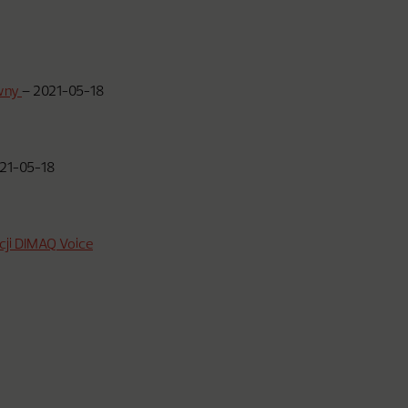
ówny
–
2021-05-18
21-05-18
cji DIMAQ Voice