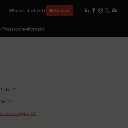
Where's the beef?
Zobacz
r
Pressroom
@Kontakt
1-05-21
-05-21
zkoleń rozwijających