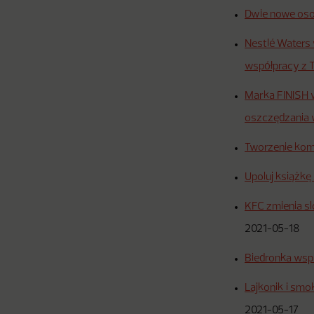
Dwie nowe oso
Nestlé Waters
współpracy z 
Marka FINISH 
oszczędzania
Tworzenie komu
Upoluj książkę
KFC zmienia sl
2021-05-18
Biedronka wsp
Lajkonik i smo
2021-05-17