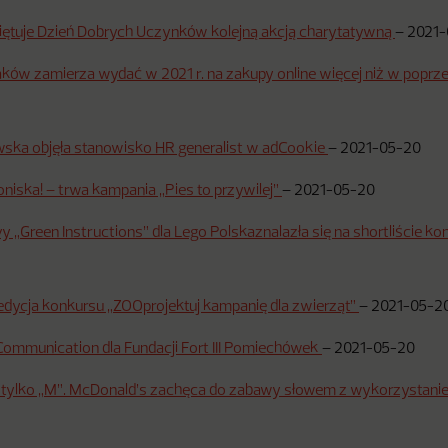
iętuje Dzień Dobrych Uczynków kolejną akcją charytatywną
–
2021-
ów zamierza wydać w 2021 r. na zakupy online więcej niż w poprze
wska objęła stanowisko HR generalist w adCookie
–
2021-05-20
oniska! – trwa kampania „Pies to przywilej”
–
2021-05-20
y „Green Instructions” dla Lego Polskaznalazła się na shortliście 
 edycja konkursu „ZOOprojektuj kampanię dla zwierząt”
–
2021-05-2
ommunication dla Fundacji Fort III Pomiechówek
–
2021-05-20
ie tylko „M”. McDonald’s zachęca do zabawy słowem z wykorzystan