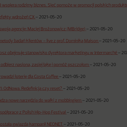
wspiera rodzimy biznes. Sieć pomoże w promocji polskich produk
 efekty wdrożeń CX
–
2021-05-20
swoją agencję: Maciej Brożonowicz (MBridge)
–
2021-05-20
etody badań klientów – live z prof. Dominiką Maison
–
2021-05-20
osz obejmuje stanowisko dyrektora marketingu w Intermarché
–
20
: odbierz nasiona, zasiej łąkę i pomóż pszczołom
–
2021-05-20
wadzi loterię dla Costa Coffee
–
2021-05-20
: OdNowa. Redefinicja czy reset?
–
2021-05-20
dza nowe narzędzia do walki z mobbingiem
–
2021-05-20
spółpracę z Polish Hip-Hop Festival
–
2021-05-20
została gwiazdą kampanii NEONET
–
2021-05-20