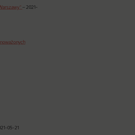
z Warszawy”
–
2021-
ównoważonych
1
021-05-21