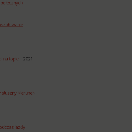
 społecznych
poszukiwanie
l na topie
–
2021-
y słuszny kierunek
podczas jazdy