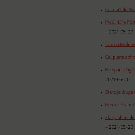
Coccodrillo św
PwC: 43% Polak
–
2021-05-20
Joanna Malino
Cel: puste schr
Kampania Ogilv
2021-05-20
Startuje druga
Heroes Brand C
Złoty łuk to n
–
2021-05-20