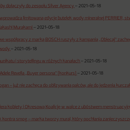
by dołączyły do zespołu Silver Agency
–
2021-05-18
 wprowadza limitowaną edycję butelek wody mineralnej PERRIER, s
Takashi Murakami
–
2021-05-18
we współpracy z marką BOSCH ruszyły z kampanią „Obiecaj” zachę
 wody
–
2021-05-18
nikatu i storytellingu w różnych kanałach
–
2021-05-18
 Adele Revella „Buyer persona” [konkurs]
–
2021-05-18
ogan – już nie zachęca do oblizywania palców, ale do jedzenia kurc
iera kobiety i Okresową Koalicję w walce z ubóstwem menstruacy
k kontra smog – marka tworzy mural, który pochłania zanieczyszcz