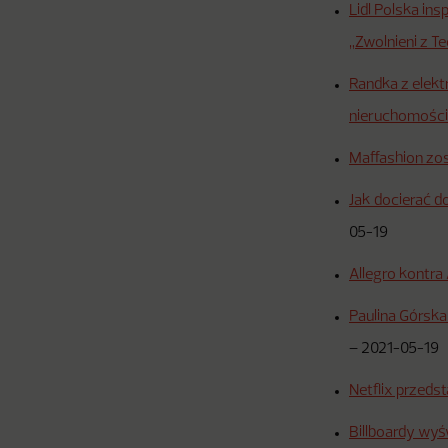
Lidl Polska in
„Zwolnieni z Te
Randka z elekt
nieruchomości
Maffashion zo
Jak docierać d
05-19
Allegro kontra
Paulina Górska
–
2021-05-19
Netflix przeds
Billboardy wyś