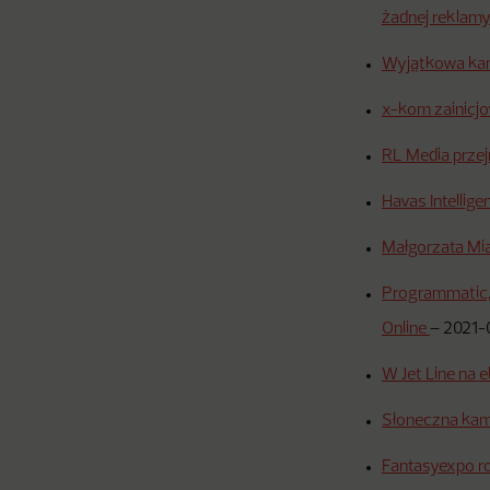
żadnej reklam
Wyjątkowa kam
x-kom zainicjo
RL Media prze
Havas Intellig
Małgorzata Mi
Programmatic, 
Online
–
2021-
W Jet Line na
Słoneczna kam
Fantasyexpo ro