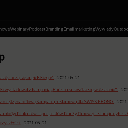
amowe
Webinary
Podcast
Branding
Email marketing
Wywiady
Outdoo
p
iazdy uczą się angielskiego?
–
2021-05-21
i wystartował z kampanią „Rodzina sprawdza się w działaniu”
–
202
 z międzynarodową kampanią reklamową dla SWISS KRONO
–
2021
dla młodych talentów i specjalistów branży filmowej – startuje cykl s
rzyszłości
–
2021-05-21