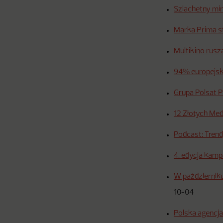
Szlachetny min
Marka Prima sta
Multikino rus
94% europejsk
Grupa Polsat P
12 Złotych Me
Podcast: Tren
4. edycja kampa
W październik
10-04
Polska agencj