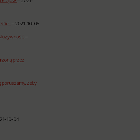
1 krajów
–
2021-
 Shell
–
2021-10-05
nkluzywność
–
rzoną przez
ię poruszamy, żeby
21-10-04