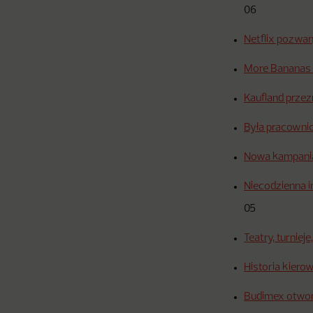
06
Netflix pozwan
More Bananas 
Kaufland przez
Była pracownic
Nowa kampania
Niecodzienna i
05
Teatry, turnieje
Historia kiero
Budimex otworz