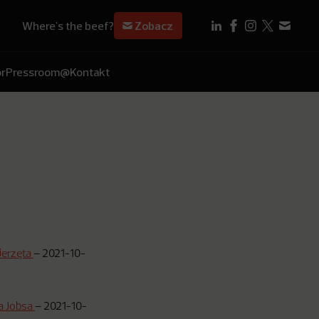
Where's the beef?
Zobacz
r
Pressroom
@Kontakt
ierzęta
–
2021-10-
’a Jobsa
–
2021-10-