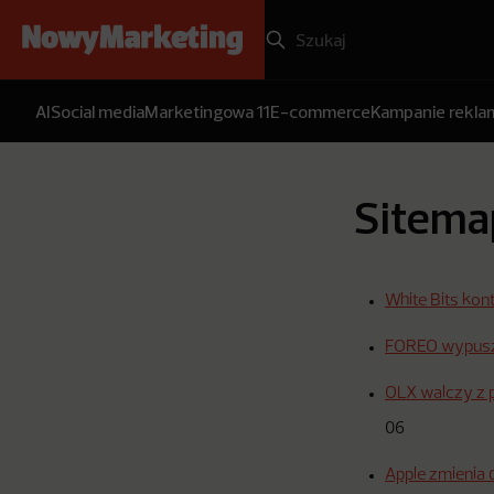
AI
Social media
Marketingowa 11
E-commerce
Kampanie rekl
Sitema
White Bits kon
FOREO wypuszc
OLX walczy z p
06
Apple zmienia d