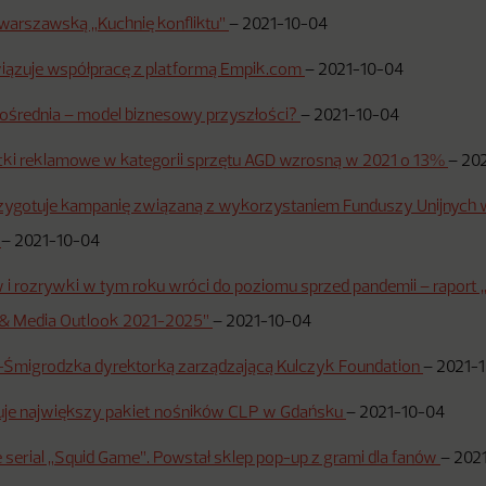
warszawską „Kuchnię konfliktu”
–
2021-10-04
ązuje współpracę z platformą Empik.com
–
2021-10-04
ośrednia – model biznesowy przyszłości?
–
2021-10-04
tki reklamowe w kategorii sprzętu AGD wzrosną w 2021 o 13%
–
20
rzygotuje kampanię związaną z wykorzystaniem Funduszy Unijnych
m
–
2021-10-04
i rozrywki w tym roku wróci do poziomu sprzed pandemii – raport 
 & Media Outlook 2021-2025”
–
2021-10-04
nt-Śmigrodzka dyrektorką zarządzającą Kulczyk Foundation
–
2021-
uje największy pakiet nośników CLP w Gdańsku
–
2021-10-04
e serial „Squid Game”. Powstał sklep pop-up z grami dla fanów
–
202