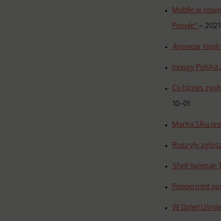
Mobile w nowej
People”
–
2021
Answear inspir
innogy Polska
Co biznes zysk
10-01
Marka Sika pr
Ruszyły zgłosz
Shell świętuje
Peppermint po
W Dzień Uśmie