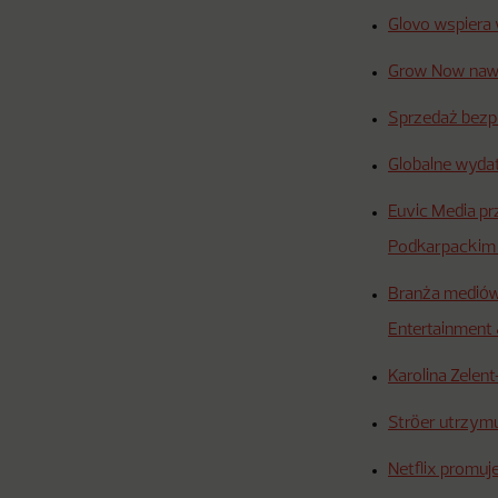
Glovo wspiera 
Grow Now nawi
Sprzedaż bezp
Globalne wyda
Euvic Media p
Podkarpacki
Branża mediów 
Entertainment
Karolina Zele
Ströer utrzym
Netflix promuj