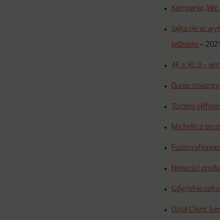
Kampania „We A
Jajka nie w wy
jedzenia
–
202
4F x RL9 – wir
Durex stworzył
Tommy Hilfiger
Michelin z pr
Fusion shoppe
Nowości produ
Gdyńskie szkoł
Dział Client S