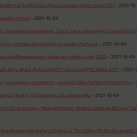
imalizm w kolekcji Gino Rossi na sezon jesień-zima 2021
–
2021-10
rtuje z loterią
–
2021-10-04
za z kampanią wizerunkową „Zatrać się w niezwykłych opowieściac
ich e-commerców ma błędy na etapie check out
–
2021-10-04
lus opublikowała raport społeczny online za rok 2020
–
2021-10-04
dali i Złoty Akant dla MLEKOVITY na targach POLAGRA 2021
–
2021-
dy i wyzwanie e-commerce – wywiad z Wojciechem Szymańskim
–
nii Go Healthy Girl startuje już 8 października
–
2021-10-04
u chodź na różowo – NowyMarketing i Kubota celebrują Różowy Paź
a brandingowa Admind wyróżniona w The Golden Pin Design Awards