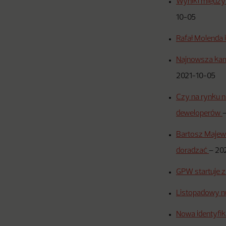
Wyniki między
10-05
Rafał Molenda 
Najnowsza kam
2021-10-05
Czy na rynku 
deweloperów
Bartosz Majews
doradzać
–
20
GPW startuje z
Listopadowy n
Nowa identyfi