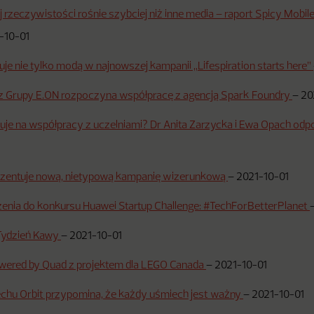
 rzeczywistości rośnie szybciej niż inne media – raport Spicy Mobil
-10-01
uje nie tylko modą w najnowszej kampanii „Lifespiration starts here”
 z Grupy E.ON rozpoczyna współpracę z agencją Spark Foundry
–
20
uje na współpracy z uczelniami? Dr Anita Zarzycka i Ewa Opach od
ezentuje nową, nietypową kampanię wizerunkową
–
2021-10-01
enia do konkursu Huawei Startup Challenge: #TechForBetterPlanet
 Tydzień Kawy
–
2021-10-01
wered by Quad z projektem dla LEGO Canada
–
2021-10-01
chu Orbit przypomina, że każdy uśmiech jest ważny
–
2021-10-01