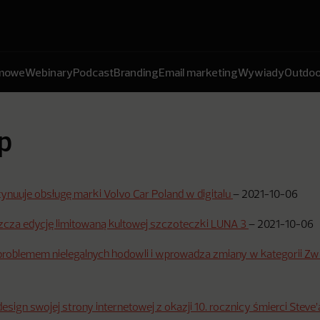
amowe
Webinary
Podcast
Branding
Email marketing
Wywiady
Outdoo
p
tynuuje obsługę marki Volvo Car Poland w digitalu
–
2021-10-06
za edycję limitowaną kultowej szczoteczki LUNA 3
–
2021-10-06
roblemem nielegalnych hodowli i wprowadza zmiany w kategorii Zw
esign swojej strony internetowej z okazji 10. rocznicy śmierci Steve