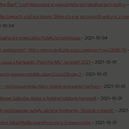
re Back” Legii Warszawa w najważniejszych lokalizacjach stolicy
tłaczankach, a leżące luzem. Sklep chce w ten sposób walczyć z 
1-10-04
tualna przymierzalnia i kolekcja treningowa
–
2021-10-04
 „erektometr”, który rejestruje liczbę zaszczepionych na COVID-19
 rusza z kampanią „Pass the Mic” na jesień 2021
–
2021-10-01
omocją nowego modelu opon CrossClimate 2
–
2021-10-01
r – typ konsumenta, który stawia wyzwania markom
–
2021-10-01
ktowe Salonów Agata w kolejnej odsłonie kampanii
–
2021-10-01
y podstawowe wzięły udział w konkursie „Strażnicy energii”
–
2021
ervice Value Media powiększa się o 3 nowe osoby
–
2021-10-01