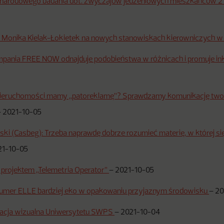
narodowego badania dot. zwyczajów jedzeniowych mieszkańców 2
i Monika Kielak-Łokietek na nowych stanowiskach kierowniczych w
pania FREE NOW odnajduje podobieństwa w różnicach i promuje i
nieruchomości mamy „patoreklamę”? Sprawdzamy komunikację two
–
2021-10-05
ki (Casbeg): Trzeba naprawdę dobrze rozumieć materię, w której s
21-10-05
 projektem „Telemetria Operator”
–
2021-10-05
umer ELLE bardziej eko w opakowaniu przyjaznym środowisku
–
20
kacja wizualna Uniwersytetu SWPS
–
2021-10-04