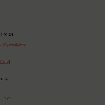
21-10-04
 w Województwie
„Global
10-04
1-10-04