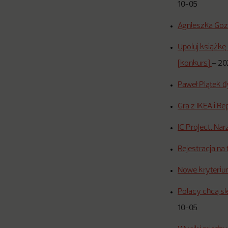
10-05
Agnieszka Gozd
Upoluj książkę
[konkurs]
–
20
Paweł Piątek 
Gra z IKEA i R
IC Project. Na
Rejestracja na 
Nowe kryterium
Polacy chcą si
10-05