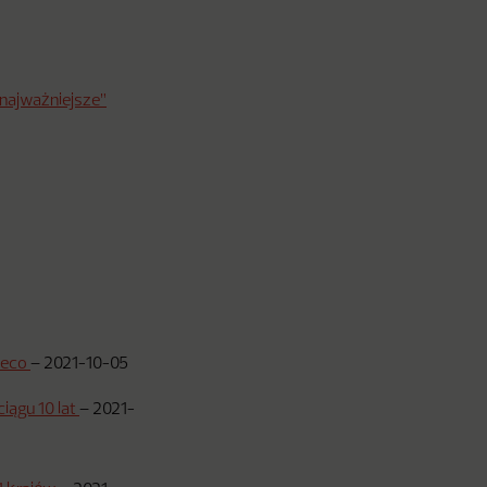
 najważniejsze”
neco
–
2021-10-05
iągu 10 lat
–
2021-