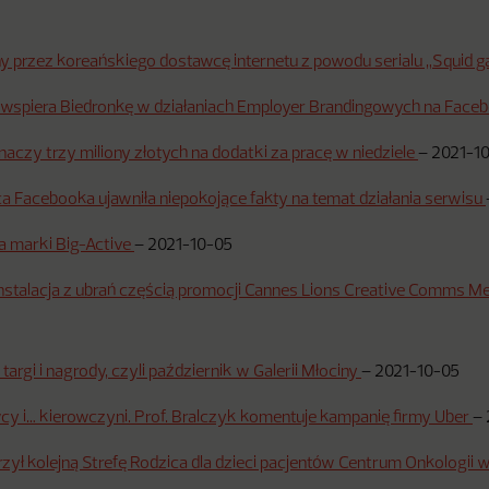
y przez koreańskiego dostawcę internetu z powodu serialu „Squid 
wspiera Biedronkę w działaniach Employer Brandingowych na Face
naczy trzy miliony złotych na dodatki za pracę w niedziele
–
2021-1
a Facebooka ujawniła niepokojące fakty na temat działania serwisu
 marki Big-Active
–
2021-10-05
nstalacja z ubrań częścią promocji Cannes Lions Creative Comms M
, targi i nagrody, czyli październik w Galerii Młociny
–
2021-10-05
wcy i… kierowczyni. Prof. Bralczyk komentuje kampanię firmy Uber
–
ył kolejną Strefę Rodzica dla dzieci pacjentów Centrum Onkologii w