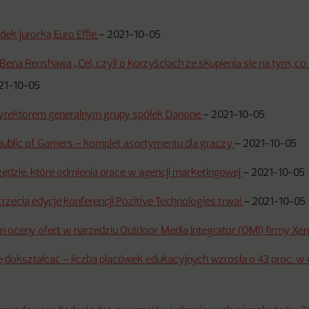
ek jurorką Euro Effie
–
2021-10-05
 Bena Renshawa „Cel, czyli o korzyściach ze skupienia się na tym, co
21-10-05
dyrektorem generalnym grupy spółek Danone
–
2021-10-05
epublic of Gamers – komplet asortymentu dla graczy
–
2021-10-05
rzędzie, które odmienia pracę w agencji marketingowej
–
2021-10-05
trzecią edycję konferencji Pozitive Technologies trwa!
–
2021-10-05
 oceny ofert w narzędziu Outdoor Media Integrator (OMI) firmy Xe
ę dokształcać – liczba placówek edukacyjnych wzrosła o 43 proc. w c