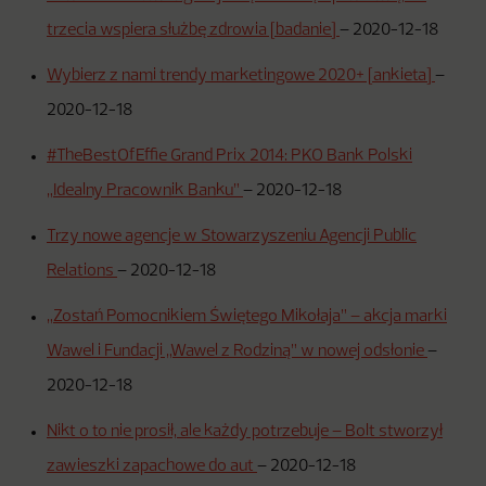
trzecia wspiera służbę zdrowia [badanie]
–
2020-12-18
Wybierz z nami trendy marketingowe 2020+ [ankieta]
–
2020-12-18
#TheBestOfEffie Grand Prix 2014: PKO Bank Polski
„Idealny Pracownik Banku”
–
2020-12-18
Trzy nowe agencje w Stowarzyszeniu Agencji Public
Relations
–
2020-12-18
„Zostań Pomocnikiem Świętego Mikołaja” – akcja marki
Wawel i Fundacji „Wawel z Rodziną” w nowej odsłonie
–
2020-12-18
Nikt o to nie prosił, ale każdy potrzebuje – Bolt stworzył
zawieszki zapachowe do aut
–
2020-12-18