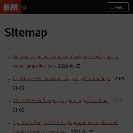
Menu
Sitemap
Lidl wspiera polskich dostawców i gospodarkę – rusza
nowa kampania sieci
–
2021-01-05
Goldenline i HRlink wzmacniają zespół marketingu
–
2021-
01-05
VMLY&R Poland zwycięzcą przetargu Decathlon
–
2021-
01-05
Spark of Change 2021 − międzynarodowe wydarzenie
online dla branży eventowej
–
2021-01-05