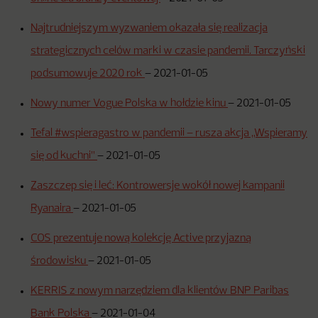
Najtrudniejszym wyzwaniem okazała się realizacja
strategicznych celów marki w czasie pandemii. Tarczyński
podsumowuje 2020 rok
–
2021-01-05
Nowy numer Vogue Polska w hołdzie kinu
–
2021-01-05
Tefal #wspieragastro w pandemii – rusza akcja „Wspieramy
się od kuchni”
–
2021-01-05
Zaszczep się i leć: Kontrowersje wokół nowej kampanii
Ryanaira
–
2021-01-05
COS prezentuje nową kolekcję Active przyjazną
środowisku
–
2021-01-05
KERRIS z nowym narzędziem dla klientów BNP Paribas
Bank Polska
–
2021-01-04