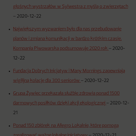
głośnych wystrzałów w Sylwestra z myślą o zwierzętach
–
2020-12-22
Największym wyzwaniem było dla nas przebudowanie
planów i zmiana komunikacji w bardzo krótkim czasie.
Kompania Piwowarska podsumowuje 2020 rok
–
2020-
12-22
Fundacja Dobrych Inicjatyw i Many Mornings zapewniają
wigilijną kolację dla 300 seniorów
–
2020-12-22
Grupa Żywiec przekazała służbie zdrowia ponad 1500
darmowych posiłków dzięki akcji ekologicznej
–
2020-12-
21
Ponad 150 zbiórek na Allegro Lokalnie, które pomogą
zrealizować ważne lokalne inicjatywy
–
2020-12-21