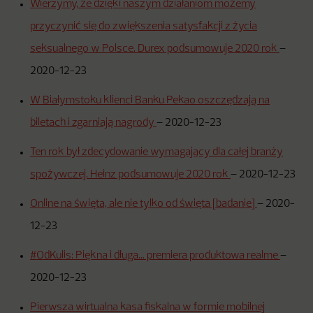
Wierzymy, że dzięki naszym działaniom możemy
przyczynić się do zwiększenia satysfakcji z życia
seksualnego w Polsce. Durex podsumowuje 2020 rok
–
2020-12-23
W Białymstoku klienci Banku Pekao oszczędzają na
biletach i zgarniają nagrody
–
2020-12-23
Ten rok był zdecydowanie wymagający dla całej branży
spożywczej. Heinz podsumowuje 2020 rok
–
2020-12-23
Online na święta, ale nie tylko od święta [badanie]
–
2020-
12-23
#OdKulis: Piękna i długa… premiera produktowa realme
–
2020-12-23
Pierwsza wirtualna kasa fiskalna w formie mobilnej