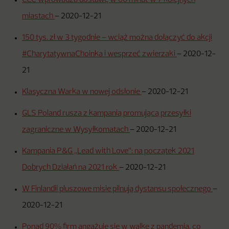
CCC wprowadza dostawę w 60 minut w 7 kolejnych
miastach
–
2020-12-21
150 tys. zł w 3 tygodnie – wciąż można dołączyć do akcji
#CharytatywnaChoinka i wesprzeć zwierzaki
–
2020-12-
21
Klasyczna Warka w nowej odsłonie
–
2020-12-21
GLS Poland rusza z kampanią promującą przesyłki
zagraniczne w Wysyłkomatach
–
2020-12-21
Kampania P&G „Lead with Love”: na początek 2021
Dobrych Działań na 2021 rok
–
2020-12-21
W Finlandii pluszowe misie pilnują dystansu społecznego
–
2020-12-21
Ponad 90% firm angażuje się w walkę z pandemią, co