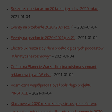
Suszonki miesiąca: top 20 kreacji grudnia 2020 roku
–
2021-01-04
Eventy na przełomie 2020/2021 (cz. 1)
–
2021-01-04
Eventy na przełomie 2020/2021 (cz. 2)
–
2021-01-04
Electrolux rusza z cyklem proekologicznych podcastów
„Klimatyczne rozmowy”
–
2021-01-04
Goście na Planecie Warka. Kolejna odsłona kampanii
reklamowej piwa Warka
–
2021-01-04
Kosmiczna współpraca Hoya i polskiego projektu
INNSPACE
–
2021-01-04
Kluczowe w 2020 roku okazały się bezpieczeństwo,