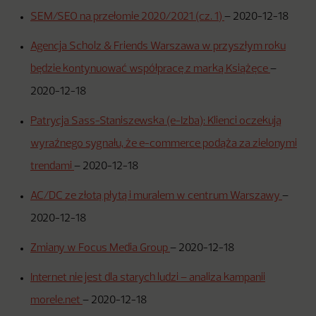
SEM/SEO na przełomie 2020/2021 (cz. 1)
–
2020-12-18
Agencja Scholz & Friends Warszawa w przyszłym roku
będzie kontynuować współpracę z marką Książęce
–
2020-12-18
Patrycja Sass-Staniszewska (e-Izba): Klienci oczekują
wyraźnego sygnału, że e-commerce podąża za zielonymi
trendami
–
2020-12-18
AC/DC ze złotą płytą i muralem w centrum Warszawy
–
2020-12-18
Zmiany w Focus Media Group
–
2020-12-18
Internet nie jest dla starych ludzi – analiza kampanii
morele.net
–
2020-12-18