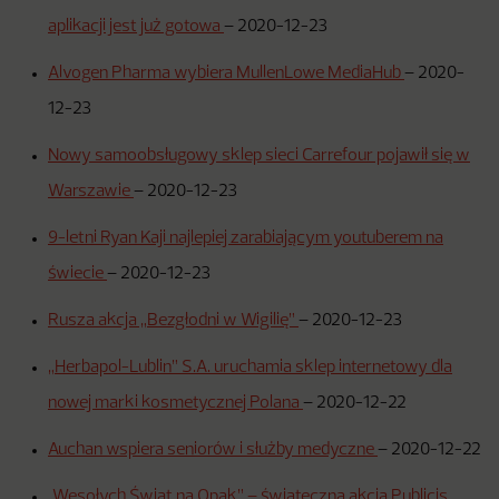
aplikacji jest już gotowa
–
2020-12-23
Alvogen Pharma wybiera MullenLowe MediaHub
–
2020-
12-23
Nowy samoobsługowy sklep sieci Carrefour pojawił się w
Warszawie
–
2020-12-23
9-letni Ryan Kaji najlepiej zarabiającym youtuberem na
świecie
–
2020-12-23
Rusza akcja „Bezgłodni w Wigilię”
–
2020-12-23
„Herbapol-Lublin” S.A. uruchamia sklep internetowy dla
nowej marki kosmetycznej Polana
–
2020-12-22
Auchan wspiera seniorów i służby medyczne
–
2020-12-22
„Wesołych Świąt na Opak” – świąteczna akcja Publicis