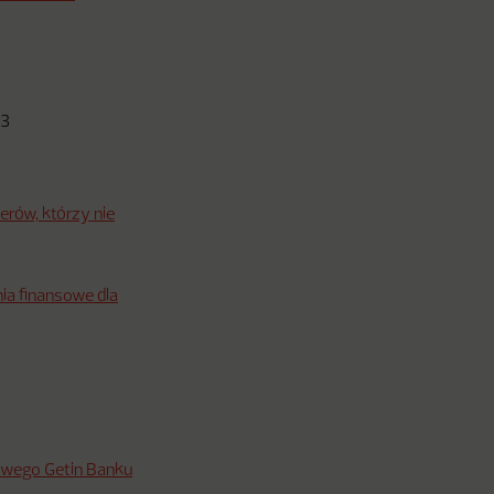
13
erów, którzy nie
a finansowe dla
iowego Getin Banku