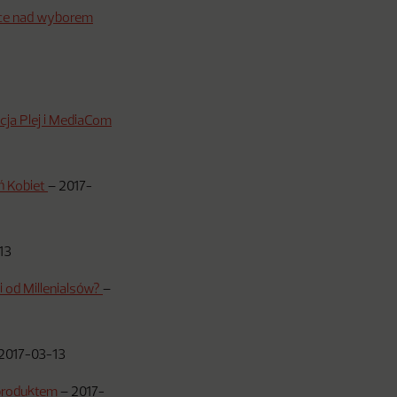
ace nad wyborem
cja Plej i MediaCom
eń Kobiet
–
2017-
13
i od Millenialsów?
–
2017-03-13
 produktem
–
2017-