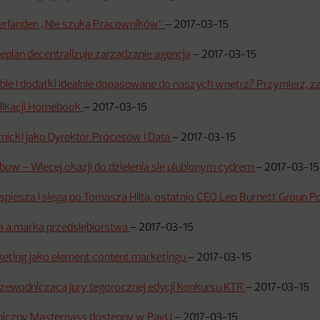
erlanden „Nie szuka Pracowników”
–
2017-03-15
plan decentralizuje zarządzanie agencją
–
2017-03-15
le i dodatki idealnie dopasowane do naszych wnętrz? Przymierz, za
ikacji Homebook
–
2017-03-15
micki jako Dyrektor Procesów i Data
–
2017-03-15
ow – Więcej okazji do dzielenia się ulubionym cydrem
–
2017-03-15
spiesza i sięga po Tomasza Hilta, ostatnio CEO Leo Burnett Group P
a a marka przedsiębiorstwa
–
2017-03-15
keting jako element content marketingu
–
2017-03-15
rzewodniczącą jury tegorocznej edycji konkursu KTR
–
2017-03-15
roniczny Masterpass dostępny w PayU
–
2017-03-15