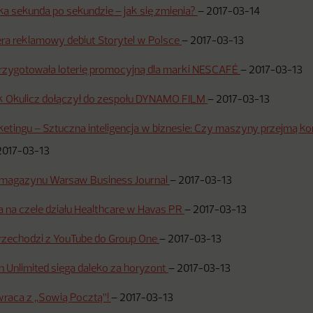
ka sekunda po sekundzie – jak się zmienia?
–
2017-03-14
ra reklamowy debiut Storytel w Polsce
–
2017-03-13
zygotowała loterię promocyjną dla marki NESCAFÉ
–
2017-03-13
 Okulicz dołączył do zespołu DYNAMO FILM
–
2017-03-13
tingu – Sztuczna inteligencja w biznesie: Czy maszyny przejmą k
2017-03-13
magazynu Warsaw Business Journal
–
2017-03-13
 na czele działu Healthcare w Havas PR
–
2017-03-13
przechodzi z YouTube do Group One
–
2017-03-13
 Unlimited sięga daleko za horyzont
–
2017-03-13
wraca z „Sowią Pocztą”!
–
2017-03-13