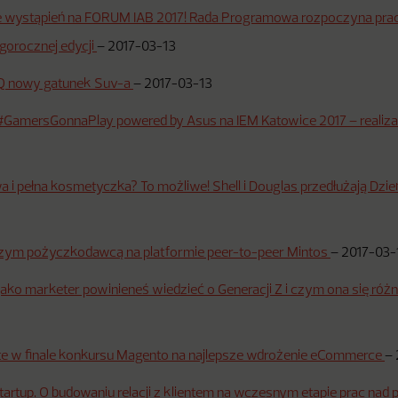
e wystąpień na FORUM IAB 2017! Rada Programowa rozpoczyna pr
gorocznej edycji
–
2017-03-13
 nowy gatunek Suv-a
–
2017-03-13
 #GamersGonnaPlay powered by Asus na IEM Katowice 2017 – realiza
wa i pełna kosmetyczka? To możliwe! Shell i Douglas przedłużają Dzi
zym pożyczkodawcą na platformie peer-to-peer Mintos
–
2017-03-
 jako marketer powinieneś wiedzieć o Generacji Z i czym ona się różn
te w finale konkursu Magento na najlepsze wdrożenie eCommerce
–
artup. O budowaniu relacji z klientem na wczesnym etapie prac nad