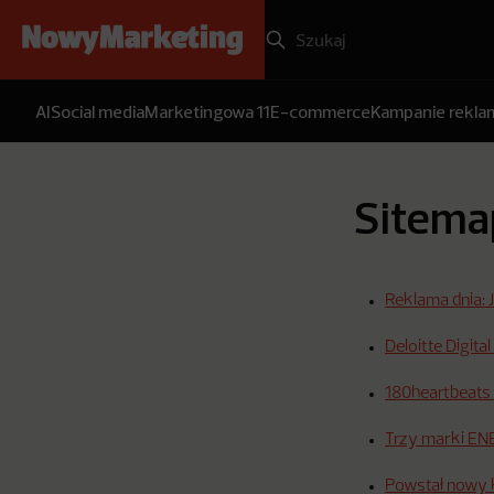
AI
Social media
Marketingowa 11
E-commerce
Kampanie rekl
Sitema
Reklama dnia: J
Deloitte Digit
180heartbeats
Trzy marki E
Powstał nowy 