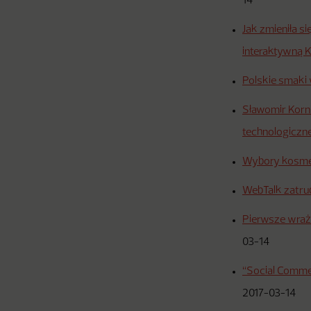
14
Jak zmieniła 
interaktywną 
Polskie smaki
Sławomir Korni
technologiczn
Wybory kosmet
WebTalk zatru
Pierwsze wraże
03-14
“Social Comme
2017-03-14