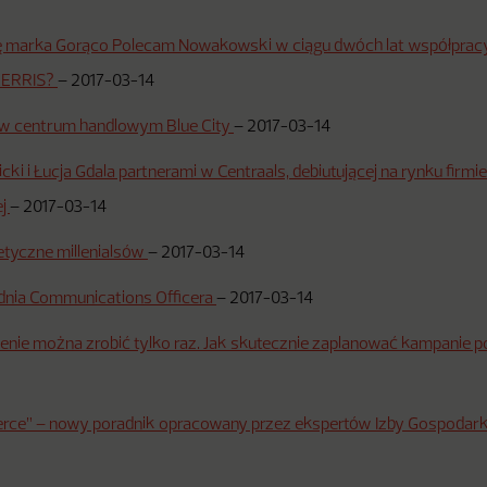
się marka Gorąco Polecam Nowakowski w ciągu dwóch lat współpracy
KERRIS?
–
2017-03-14
 w centrum handlowym Blue City
–
2017-03-14
cki i Łucja Gdala partnerami w Centraals, debiutującej na rynku firm
ej
–
2017-03-14
yczne millenialsów
–
2017-03-14
dnia Communications Officera
–
2017-03-14
nie można zrobić tylko raz. Jak skutecznie zaplanować kampanie p
rce” – nowy poradnik opracowany przez ekspertów Izby Gospodarki