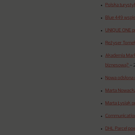
Polska turysty
Blue 449 wspie
UNIQUE ONE pr
Reżyser Tomek
Akademia Marke
biznesową?
–
Nowa odsłona 
Marta Nowacka
Marta Łysiak 
Communication
DHL Parcel po