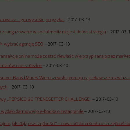
wnawcza – gra wysokiego ryzyka
–
2017-03-13
zaangażowanie w social media nie jest dobrą strategią
–
2017-03-
jak wybrać agencję SEO
–
2017-03-13
transakcje online może zostać niewłaściwie przypisana przez market
pomiarów cross-device
–
2017-03-10
sumer Bank i Marek Wieruszewski promują najciekawsze rozwiązani
nych
–
2017-03-10
żowy „PEPSICO GO TRENDSETTER CHALLENGE”
–
2017-03-10
wydało darmowego e-booka o Instagramie
–
2017-03-10
kojem, jaki dają oszczędności” – nowa odsłona konta oszczędnośc