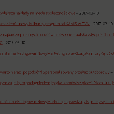
 zwiększa nakłady na media społecznościowe
–
2017-03-10
 smakiem”- nowy kulinarny program od KAMIS w TVN
–
2017-03-10
z najbardziej nieufnych narodów na świecie – polska edycja badania
17
–
2017-03-10
branża marketingowa? NowyMarketing sprawdza, jaką muzykę lubicie
warto nieraz „pogodoć”*! Spersonalizowany przekaz outdoorowy
–
tórym za jednym pociągnięciem języka, zamówisz pizze? Pizza Hut i j
branża marketingowa? NowyMarketing sprawdza, jaką muzykę lubicie