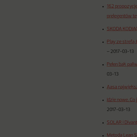
162 propozycj
prelegentów te
SKODA KODIAQ
Play ze strefą
–
2017-03-13
Pełen bak pali
03-13
Aasa najwięks
Idzie nowe. Co
2017-03-13
SOLAR i Divan
Metoda Lean St