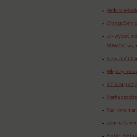
Nationale-Ned
Change/Service
Jak wybrać meb
NOWOŚĆ w apl
Krzysztof Cho
Większy Stronb
ICP Group przy
Marka osobist
Real-time mar
Luciana Cani p
Portfel elekt