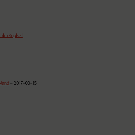
nim kupisz!
oland
–
2017-03-15