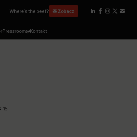
Where's the beef?
Zobacz
r
Pressroom
@Kontakt
3-15