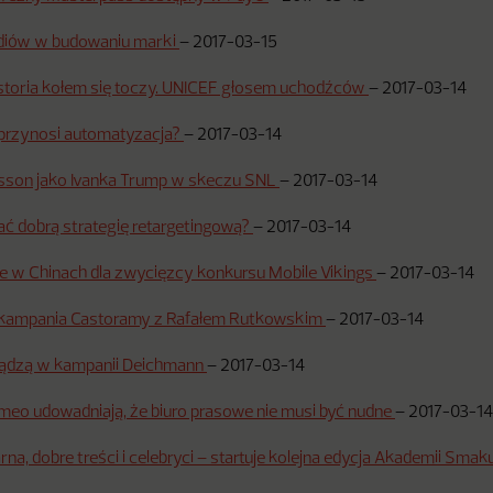
ediów w budowaniu marki
–
2017-03-15
istoria kołem się toczy. UNICEF głosem uchodźców
–
2017-03-14
 przynosi automatyzacja?
–
2017-03-14
nsson jako Ivanka Trump w skeczu SNL
–
2017-03-14
ć dobrą strategię retargetingową?
–
2017-03-14
e w Chinach dla zwycięzcy konkursu Mobile Vikings
–
2017-03-14
kampania Castoramy z Rafałem Rutkowskim
–
2017-03-14
ądzą w kampanii Deichmann
–
2017-03-14
meo udowadniają, że biuro prasowe nie musi być nudne
–
2017-03-14
rna, dobre treści i celebryci – startuje kolejna edycja Akademii Sma