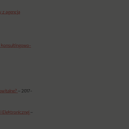
 z agencją
ie konsultingowo-
owitalne?
–
2017-
 Elektronicznej
–