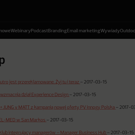
amowe
Webinary
Podcast
Branding
Email marketing
Wywiady
Outdoo
p
utro jest przereklamowane. Żyj tu i teraz
–
2017-03-15
al wzmacnia dział Experience Design
–
2017-03-15
 + JUNG v MATT z kampanią nowej oferty PV innogy Polska
–
2017-0
NEL-MED w San Markos
–
2017-03-15
klub integrujący managerów – Manager Business Hub
–
2017-03-15